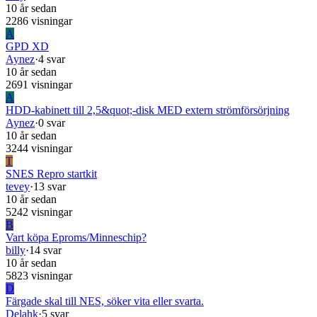
10 år sedan
2286 visningar
A
GPD XD
Aynez
·
4 svar
10 år sedan
2691 visningar
A
HDD-kabinett till 2,5&quot;-disk MED extern strömförsörjning
Aynez
·
0 svar
10 år sedan
3244 visningar
T
SNES Repro startkit
tevey
·
13 svar
10 år sedan
5242 visningar
B
Vart köpa Eproms/Minneschip?
billy
·
14 svar
10 år sedan
5823 visningar
D
Färgade skal till NES, söker vita eller svarta.
Delahk
·
5 svar