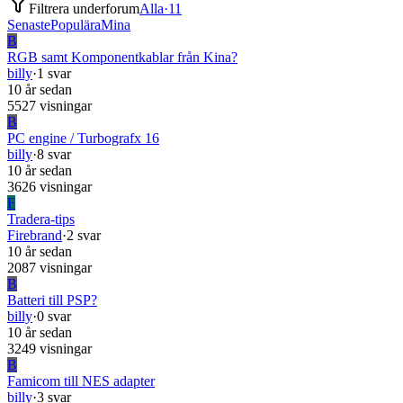
Filtrera underforum
Alla
·
11
Senaste
Populära
Mina
B
RGB samt Komponentkablar från Kina?
billy
·
1 svar
10 år sedan
5527 visningar
B
PC engine / Turbografx 16
billy
·
8 svar
10 år sedan
3626 visningar
F
Tradera-tips
Firebrand
·
2 svar
10 år sedan
2087 visningar
B
Batteri till PSP?
billy
·
0 svar
10 år sedan
3249 visningar
B
Famicom till NES adapter
billy
·
3 svar