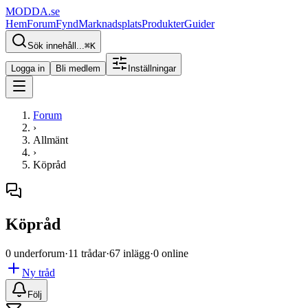
MODDA
.se
Hem
Forum
Fynd
Marknadsplats
Produkter
Guider
Sök innehåll...
⌘
K
Logga in
Bli medlem
Inställningar
Forum
›
Allmänt
›
Köpråd
Köpråd
0 underforum
·
11 trådar
·
67 inlägg
·
0 online
Ny tråd
Följ