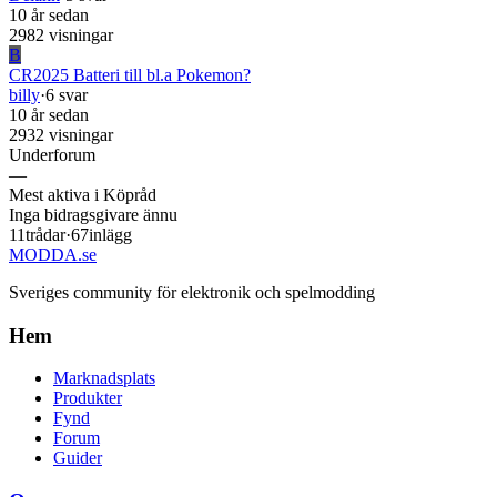
10 år sedan
2982 visningar
B
CR2025 Batteri till bl.a Pokemon?
billy
·
6 svar
10 år sedan
2932 visningar
Underforum
—
Mest aktiva i Köpråd
Inga bidragsgivare ännu
11
trådar
·
67
inlägg
MODDA
.se
Sveriges community för elektronik och spelmodding
Hem
Marknadsplats
Produkter
Fynd
Forum
Guider