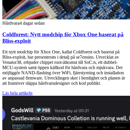
Hårdvara
4 dagar sedan
Coldforest: Nytt modchip för Xbox One baserat på
Bliss-exploit
Ett nytt modchip för Xbox One, kallat Coldforest och baserat på
Bliss-exploit, har presenterats i detalj på se7ensins. Utvecklat av
Venator38, erbjuder chippet root-åtkomst till SoC:n, ett dubbel-
MCU-system samt öppen källkod för hårdvara och mjukvara. Det
möjliggör NAND-flashing över WiFi, fjärrstyrning och installation
av anpassad firmware. Utvecklingen sker i hemlighet och planen är
att framöver släppa hårdvarudesigner och kod publikt.
Läs hela artikeln