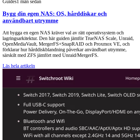
Guides
1 mån sedan
Bygg din egen NAS: OS, hårddiskar och
användbart utrymme
Att bygga en egen NAS kräver val av rätt operativsystem och
lagringsarkitektur. Den här guiden jämför TrueNAS Scale, Unraid,
OpenMediaVault, MergerFS+SnapRAID och Proxmox VE, och
förklarar hur hårddiskblandning påverkar användbart utrymme,
särskilt med ZFS jämfört med Unraid/MergerFS.
Läs hela artikeln