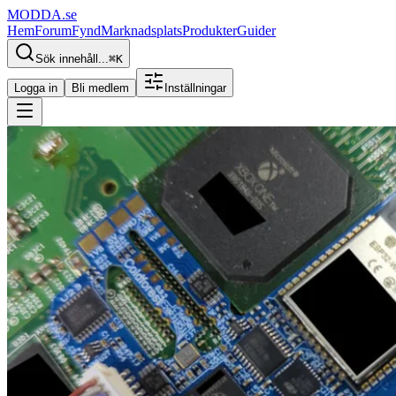
MODDA
.se
Hem
Forum
Fynd
Marknadsplats
Produkter
Guider
Sök innehåll...
⌘
K
Logga in
Bli medlem
Inställningar