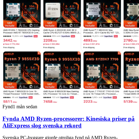
Fynd
1 mån sedan
Fynda AMD Ryzen-processorer: Kinesiska priser på
AliExpress slog svenska rekord
Svenska PC-byggare gjorde otroliga fynd på AMD Ryzen-