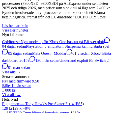
processorer (7800X3D, 9800X3D) på AliExpress under senhösten
2025 och tidiga 2026, med priser som sjönk till så lågt som 2 400 kr.
Fynden involverade 'tray'-processorer, rabattkoder och ett Klarna-
betalningstrick, främst från det EU-baserade "EUCPU DIY Store".
Läs hela artikeln
Visa fler nyheter
Nytt i forumet
Coldforest: Nytt modchip för Xbox One baserat på Bliss-exploit
0
4 dagar sedan
Playstation 5-emulatorn Sharpemu kan nu starta spel
0
5 dagar sedan
Meta Quest - Moddar
0
1 v sedan
[Xbox] Bästa
dashboard 2015?
13
0 mån sedan
Underland exploit för Switch 2
0
1 mån sedan
Visa alla
→
Senaste annonser
Ps4 med firmware 9.50
Säljes
1 mån sedan
1 000 kr
Visa alla
→
Heta fynd
Elgiganten
—
Tony Hawk's Pro Skater 3 + 4 (PS5)
129 kr
129 kr
−
0
%
—
HP T630 Tunn klient (Homelab, router, HA?)