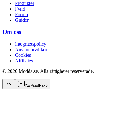
Produkter
Fynd
Forum
Guider
Om oss
Integritetspolicy
Användarvillkor
Cookies
Affiliates
© 2026 Modda.se. Alla rättigheter reserverade.
Ge feedback