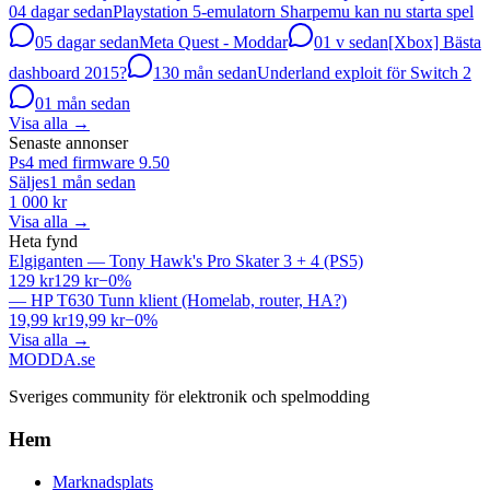
0
4 dagar sedan
Playstation 5-emulatorn Sharpemu kan nu starta spel
0
5 dagar sedan
Meta Quest - Moddar
0
1 v sedan
[Xbox] Bästa
dashboard 2015?
13
0 mån sedan
Underland exploit för Switch 2
0
1 mån sedan
Visa alla
→
Senaste annonser
Ps4 med firmware 9.50
Säljes
1 mån sedan
1 000 kr
Visa alla
→
Heta fynd
Elgiganten
—
Tony Hawk's Pro Skater 3 + 4 (PS5)
129 kr
129 kr
−
0
%
—
HP T630 Tunn klient (Homelab, router, HA?)
19,99 kr
19,99 kr
−
0
%
Visa alla
→
MODDA
.se
Sveriges community för elektronik och spelmodding
Hem
Marknadsplats