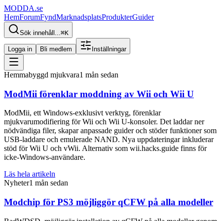
MODDA
.se
Hem
Forum
Fynd
Marknadsplats
Produkter
Guider
Sök innehåll...
⌘
K
Logga in
Bli medlem
Inställningar
Hemmabyggd mjukvara
1 mån sedan
ModMii förenklar moddning av Wii och Wii U
ModMii, ett Windows-exklusivt verktyg, förenklar
mjukvarumodifiering för Wii och Wii U-konsoler. Det laddar ner
nödvändiga filer, skapar anpassade guider och stöder funktioner som
USB-laddare och emulerade NAND. Nya uppdateringar inkluderar
stöd för Wii U och vWii. Alternativ som wii.hacks.guide finns för
icke-Windows-användare.
Läs hela artikeln
Nyheter
1 mån sedan
Modchip för PS3 möjliggör qCFW på alla modeller