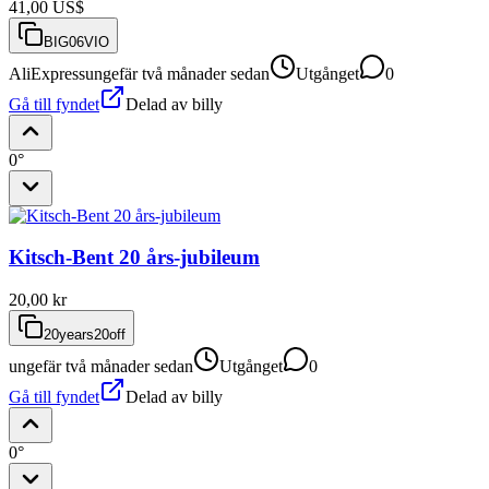
41,00 US$
BIG06VIO
AliExpress
ungefär två månader sedan
Utgånget
0
Gå till fyndet
Delad av
billy
0°
Kitsch-Bent 20 års-jubileum
20,00 kr
20years20off
ungefär två månader sedan
Utgånget
0
Gå till fyndet
Delad av
billy
0°