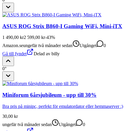
ASUS ROG Strix B860-I Gaming WiFi, Mini-iTX
1 490,00 kr
2 599,00 kr
-
43
%
Amazon.se
ungefär två månader sedan
Utgånget
0
Gå till fyndet
Delad av
billy
0°
Miniforum 6årsjubileum - upp till 30%
Bra pris på minipc, perfekt för emulatordator eller hemmaserver :)
30,00 kr
ungefär två månader sedan
Utgånget
0