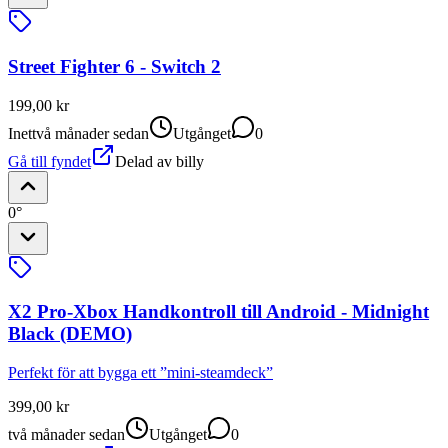
Street Fighter 6 - Switch 2
199,00 kr
Inet
två månader sedan
Utgånget
0
Gå till fyndet
Delad av
billy
0°
X2 Pro-Xbox Handkontroll till Android - Midnight
Black (DEMO)
Perfekt för att bygga ett ”mini-steamdeck”
399,00 kr
två månader sedan
Utgånget
0