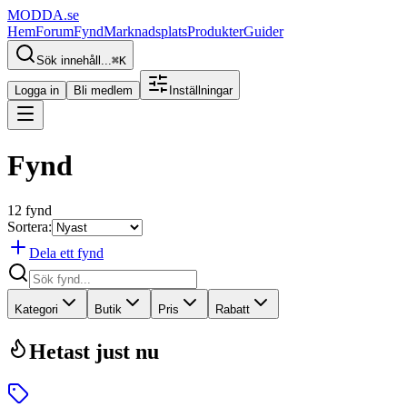
MODDA
.se
Hem
Forum
Fynd
Marknadsplats
Produkter
Guider
Sök innehåll...
⌘
K
Logga in
Bli medlem
Inställningar
Fynd
12
fynd
Sortera:
Dela ett fynd
Kategori
Butik
Pris
Rabatt
Hetast just nu