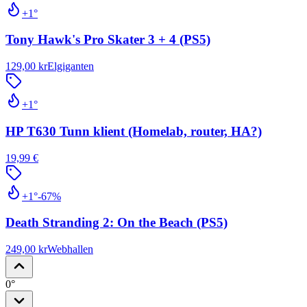
+1°
Tony Hawk's Pro Skater 3 + 4 (PS5)
129,00 kr
Elgiganten
+1°
HP T630 Tunn klient (Homelab, router, HA?)
19,99 €
+1°
-
67
%
Death Stranding 2: On the Beach (PS5)
249,00 kr
Webhallen
0°