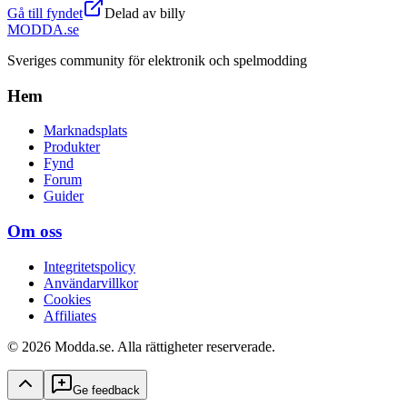
Gå till fyndet
Delad av
billy
MODDA
.se
Sveriges community för elektronik och spelmodding
Hem
Marknadsplats
Produkter
Fynd
Forum
Guider
Om oss
Integritetspolicy
Användarvillkor
Cookies
Affiliates
© 2026 Modda.se. Alla rättigheter reserverade.
Ge feedback