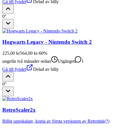
Gå till fyndet
Delad av
billy
0°
Hogwarts Legacy - Nintendo Switch 2
225,00 kr
564,00 kr
-
60
%
ungefär två månader sedan
Utgånget
1
Gå till fyndet
Delad av
billy
0°
RetroScaler2x
Billig uppskalare, kopia av första versionen av Retrotink(?)