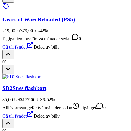
Gears of War: Reloaded (PS5)
219,00 kr
379,00 kr
-
42
%
Elgiganten
ungefär två månader sedan
0
Gå till fyndet
Delad av
billy
0°
SD2Snes flashkort
85,00 US$
177,00 US$
-
52
%
AliExpress
ungefär två månader sedan
Utgånget
0
Gå till fyndet
Delad av
billy
0°