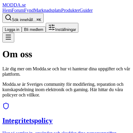
MODDA
.se
Hem
Forum
Fynd
Marknadsplats
Produkter
Guider
Sök innehåll...
⌘
K
Logga in
Bli medlem
Inställningar
Om oss
Lär dig mer om Modda.se och hur vi hanterar dina uppgifter och vår
plattform.
Modda.se är Sveriges community för modifiering, reparation och
kunskapsdelning inom elektronik och gaming. Här hittar du våra
policyer och villkor.
Integritetspolicy