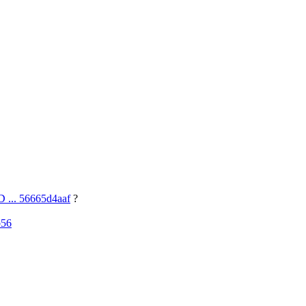
 ... 56665d4aaf
?
b56