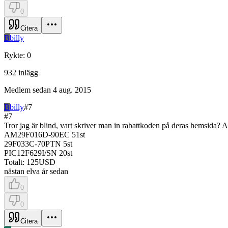
0
Citera
B
billy
Rykte
:
0
932
inlägg
Medlem sedan
4 aug. 2015
B
billy
#
7
#
7
Tror jag är blind, vart skriver man in rabattkoden på deras hemsida? Ant
AM29F016D-90EC 51st
29F033C-70PTN 5st
PIC12F629I/SN 20st
Totalt: 125USD
nästan elva år sedan
0
0
Citera