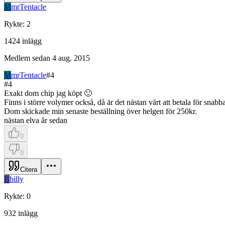
M
mrTentacle
Rykte
:
2
1424
inlägg
Medlem sedan
4 aug. 2015
M
mrTentacle
#
4
#
4
Exakt dom chip jag köpt 🙂
Finns i större volymer också, då är det nästan värt att betala för snabba
Dom skickade min senaste beställning över helgen för 250kr.
nästan elva år sedan
0
0
Citera
B
billy
Rykte
:
0
932
inlägg