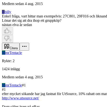
Medlem sedan
4 aug. 2015
B
billy
Enkel fråga, vart hittar man exempelvis: 27C801, 29F016 och liknande
Lönar det sig att dra ihop ett gruppköp?
nästan elva år sedan
0
0
Citera
M
mrTentacle
Rykte
:
2
1424
inlägg
Medlem sedan
4 aug. 2015
M
mrTentacle
#
1
#
1
efter mycket sökande har jag fastnat för UtSource, 10% rabatt om m
http://www.utsource.net/
Dom säljer även på eBay