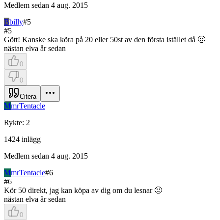
Medlem sedan
4 aug. 2015
B
billy
#
5
#
5
Gött! Kanske ska köra på 20 eller 50st av den första istället då 🙂
nästan elva år sedan
0
0
Citera
M
mrTentacle
Rykte
:
2
1424
inlägg
Medlem sedan
4 aug. 2015
M
mrTentacle
#
6
#
6
Kör 50 direkt, jag kan köpa av dig om du lesnar 🙂
nästan elva år sedan
0