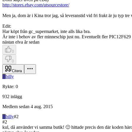
http://stores.ebay.com/utsourcestore/
Men ja, dom är i Kina tror jag, så leveranstid vid fri frakt är ju typ tre 
Edit:
Har köpt från gc_supermarket, inte alls lika bra.
Är inte i behov av fler minneschip just nu. Eventuellt fler PIC12F629 l
nästan elva år sedan
0
0
Citera
B
billy
Rykte
:
0
932
inlägg
Medlem sedan
4 aug. 2015
B
billy
#
2
#
2
kul, då använder vi samma butik! 🙂 hittade precis den där koden h