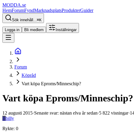
MODDA
.se
Hem
Forum
Fynd
Marknadsplats
Produkter
Guider
Sök innehåll...
⌘
K
Logga in
Bli medlem
Inställningar
Forum
Köpråd
Vart köpa Eproms/Minneschip?
Vart köpa Eproms/Minneschip?
12 augusti 2015
·
Senaste svar
:
nästan elva år sedan
·
5 822
visningar
·
1
B
billy
Rykte
:
0