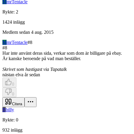
M
mrTentacle
Rykte
:
2
1424
inlägg
Medlem sedan
4 aug. 2015
M
mrTentacle
#
8
#
8
Har inte använt deras sida, verkar som dom är billigare på ebay.
Är kanske beroende på vad man beställer.
Skrivet som hastigast via Tapatalk
nästan elva år sedan
0
0
Citera
B
billy
Rykte
:
0
932
inlägg