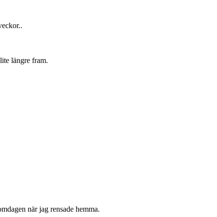
veckor..
ite längre fram.
äromdagen när jag rensade hemma.