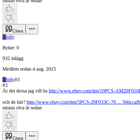
nästan elva år sedan
0
0
Citera
B
billy
Rykte
:
0
932
inlägg
Medlem sedan
4 aug. 2015
B
billy
#
3
#
3
Är det dessa jag vill ha
http://www.ebay.com/itm/10PCS-AM29F016D
och de här?
http://www.ebay.com/itm/5PCS-29F033C-70 ... 566ccaf
nästan elva år sedan
0
0
Citera