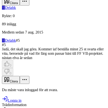
Citera
D
Delahk
Rykte
:
0
89
inlägg
Medlem sedan
7 aug. 2015
D
Delahk
#
5
#
5
Jadå, det skall jag göra. Kommer iaf beställa minst 25 st svarta eller
vita, beroende på vad för färg som passar bäst till FF VII-projektet.
nästan elva år sedan
0
0
Citera
Du måste vara inloggad för att svara.
Logga in
Trådinformation