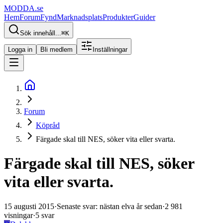
MODDA
.se
Hem
Forum
Fynd
Marknadsplats
Produkter
Guider
Sök innehåll...
⌘
K
Logga in
Bli medlem
Inställningar
Forum
Köpråd
Färgade skal till NES, söker vita eller svarta.
Färgade skal till NES, söker
vita eller svarta.
15 augusti 2015
·
Senaste svar
:
nästan elva år sedan
·
2 981
visningar
·
5
svar