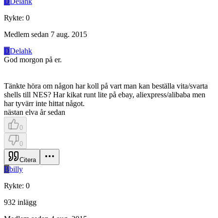
D
Delahk
Rykte
:
0
Medlem sedan
7 aug. 2015
D
Delahk
God morgon på er.
Tänkte höra om någon har koll på vart man kan beställa vita/svarta
shells till NES? Har kikat runt lite på ebay, aliexpress/alibaba men
har tyvärr inte hittat något.
nästan elva år sedan
0
0
Citera
B
billy
Rykte
:
0
932
inlägg