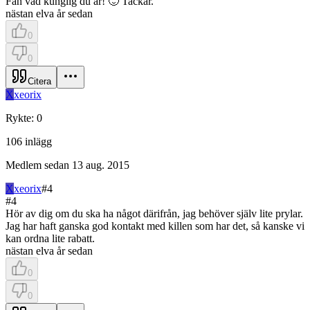
Fan vad kunglig du är! 🙂 Tackar.
nästan elva år sedan
0
0
Citera
X
xeorix
Rykte
:
0
106
inlägg
Medlem sedan
13 aug. 2015
X
xeorix
#
4
#
4
Hör av dig om du ska ha något därifrån, jag behöver själv lite prylar.
Jag har haft ganska god kontakt med killen som har det, så kanske vi
kan ordna lite rabatt.
nästan elva år sedan
0
0