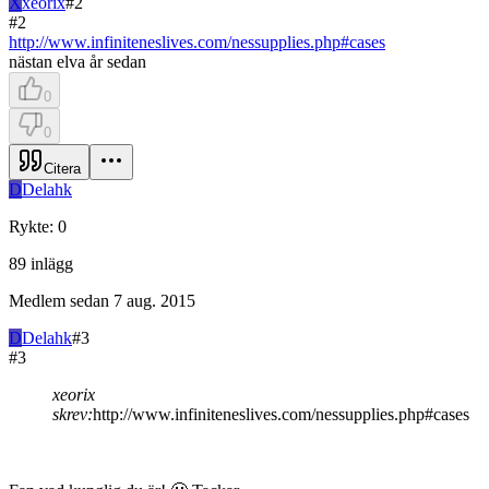
X
xeorix
#
2
#
2
http://www.infiniteneslives.com/nessupplies.php#cases
nästan elva år sedan
0
0
Citera
D
Delahk
Rykte
:
0
89
inlägg
Medlem sedan
7 aug. 2015
D
Delahk
#
3
#
3
xeorix
skrev:
http://www.infiniteneslives.com/nessupplies.php#cases