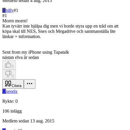
Medlem sedan
4 aug. 2015
B
billy
#
1
#
1
Morrn morrn!
Kan tyvärr inte hjälpa dig men vi borde styra upp en tråd om att
köpa skal till NES, Snes och Megadrive och sammanställa lite
länkar + information.
Sent from my iPhone using Tapatalk
nästan elva år sedan
0
0
Citera
X
xeorix
Rykte
:
0
106
inlägg
Medlem sedan
13 aug. 2015