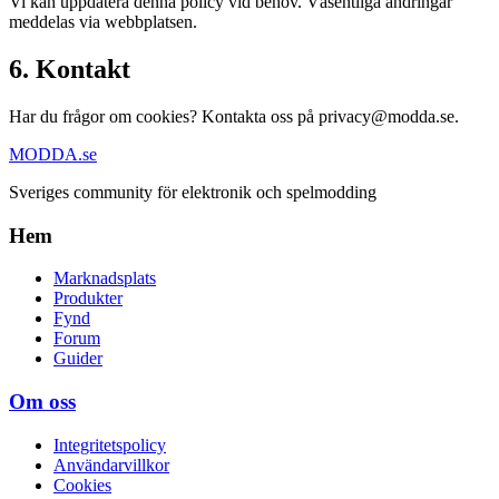
Vi kan uppdatera denna policy vid behov. Väsentliga ändringar
meddelas via webbplatsen.
6. Kontakt
Har du frågor om cookies? Kontakta oss på
privacy@modda.se
.
MODDA
.se
Sveriges community för elektronik och spelmodding
Hem
Marknadsplats
Produkter
Fynd
Forum
Guider
Om oss
Integritetspolicy
Användarvillkor
Cookies