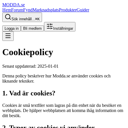
MODDA
.se
Hem
Forum
Fynd
Marknadsplats
Produkter
Guider
Sök innehåll...
⌘
K
Logga in
Bli medlem
Inställningar
Cookiepolicy
Senast uppdaterad: 2025-01-01
Denna policy beskriver hur Modda.se använder cookies och
liknande tekniker.
1. Vad är cookies?
Cookies är små textfiler som lagras på din enhet när du besöker en
webbplats. De hjälper webbplatsen att komma ihåg information om
ditt besök.
2. Typer av cookies vi använder