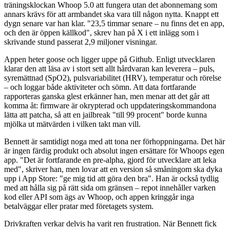
träningsklockan Whoop 5.0 att fungera utan det abonnemang som
annars krävs för att armbandet ska vara till någon nytta. Knappt ett
dygn senare var han klar. "23,5 timmar senare – nu finns det en app,
och den är öppen källkod", skrev han på X i ett inlägg som i
skrivande stund passerat 2,9 miljoner visningar.
Appen heter goose och ligger uppe på Github. Enligt utvecklaren
klarar den att läsa av i stort sett allt hårdvaran kan leverera – puls,
syremättnad (SpO2), pulsvariabilitet (HRV), temperatur och rörelse
– och loggar både aktiviteter och sömn. Att data fortfarande
rapporteras ganska glest erkänner han, men menar att det går att
komma åt: firmware är okrypterad och uppdateringskommandona
lätta att patcha, så att en jailbreak "till 99 procent" borde kunna
mjölka ut mätvärden i vilken takt man vill.
Bennett är samtidigt noga med att tona ner förhoppningarna. Det här
är ingen färdig produkt och absolut ingen ersättare för Whoops egen
app. "Det är fortfarande en pre-alpha, gjord för utvecklare att leka
med", skriver han, men lovar att en version så småningom ska dyka
upp i App Store: "ge mig tid att göra den bra". Han är också tydlig
med att hålla sig på rätt sida om gränsen – repot innehåller varken
kod eller API som ägs av Whoop, och appen kringgår inga
betalväggar eller pratar med företagets system.
Drivkraften verkar delvis ha varit ren frustration. När Bennett fick