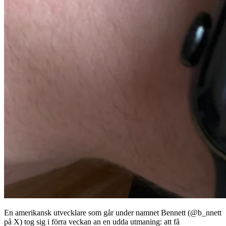
En amerikansk utvecklare som går under namnet Bennett (@b_nnett
på X) tog sig i förra veckan an en udda utmaning: att få