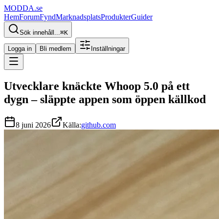
MODDA
.se
Hem
Forum
Fynd
Marknadsplats
Produkter
Guider
Sök innehåll...
⌘
K
Logga in
Bli medlem
Inställningar
Utvecklare knäckte Whoop 5.0 på ett
dygn – släppte appen som öppen källkod
8 juni 2026
Källa:
github.com