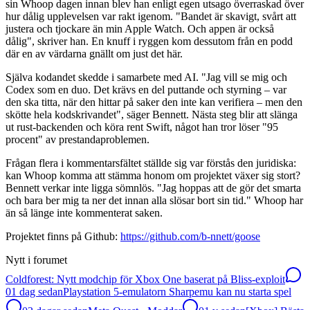
sin Whoop dagen innan blev han enligt egen utsago överraskad över
hur dålig upplevelsen var rakt igenom. "Bandet är skavigt, svårt att
justera och tjockare än min Apple Watch. Och appen är också
dålig", skriver han. En knuff i ryggen kom dessutom från en podd
där en av värdarna gnällt om just det här.
Själva kodandet skedde i samarbete med AI. "Jag vill se mig och
Codex som en duo. Det krävs en del puttande och styrning – var
den ska titta, när den hittar på saker den inte kan verifiera – men den
skötte hela kodskrivandet", säger Bennett. Nästa steg blir att slänga
ut rust-backenden och köra rent Swift, något han tror löser "95
procent" av prestandaproblemen.
Frågan flera i kommentarsfältet ställde sig var förstås den juridiska:
kan Whoop komma att stämma honom om projektet växer sig stort?
Bennett verkar inte ligga sömnlös. "Jag hoppas att de gör det smarta
och bara ber mig ta ner det innan alla slösar bort sin tid." Whoop har
än så länge inte kommenterat saken.
Projektet finns på Github:
https://github.com/b-nnett/goose
Nytt i forumet
Coldforest: Nytt modchip för Xbox One baserat på Bliss-exploit
0
1 dag sedan
Playstation 5-emulatorn Sharpemu kan nu starta spel