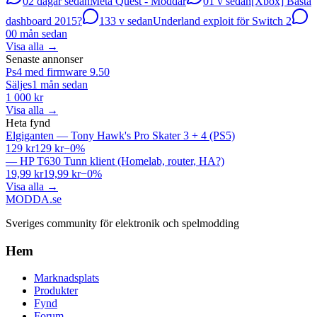
0
2 dagar sedan
Meta Quest - Moddar
0
1 v sedan
[Xbox] Bästa
dashboard 2015?
13
3 v sedan
Underland exploit för Switch 2
0
0 mån sedan
Visa alla
→
Senaste annonser
Ps4 med firmware 9.50
Säljes
1 mån sedan
1 000 kr
Visa alla
→
Heta fynd
Elgiganten
—
Tony Hawk's Pro Skater 3 + 4 (PS5)
129 kr
129 kr
−
0
%
—
HP T630 Tunn klient (Homelab, router, HA?)
19,99 kr
19,99 kr
−
0
%
Visa alla
→
MODDA
.se
Sveriges community för elektronik och spelmodding
Hem
Marknadsplats
Produkter
Fynd
Forum