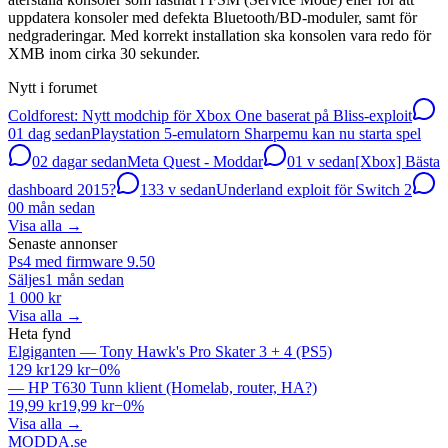
uppdatera konsoler med defekta Bluetooth/BD-moduler, samt för
nedgraderingar. Med korrekt installation ska konsolen vara redo för
XMB inom cirka 30 sekunder.
Nytt i forumet
Coldforest: Nytt modchip för Xbox One baserat på Bliss-exploit
0
1 dag sedan
Playstation 5-emulatorn Sharpemu kan nu starta spel
0
2 dagar sedan
Meta Quest - Moddar
0
1 v sedan
[Xbox] Bästa
dashboard 2015?
13
3 v sedan
Underland exploit för Switch 2
0
0 mån sedan
Visa alla
→
Senaste annonser
Ps4 med firmware 9.50
Säljes
1 mån sedan
1 000 kr
Visa alla
→
Heta fynd
Elgiganten
—
Tony Hawk's Pro Skater 3 + 4 (PS5)
129 kr
129 kr
−
0
%
—
HP T630 Tunn klient (Homelab, router, HA?)
19,99 kr
19,99 kr
−
0
%
Visa alla
→
MODDA
.se