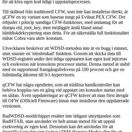
för att köra egen kod tidigt i uppstartsprocessen.
Till skillnad från traditionell CFW, som inte kan installeras direkt, är
qCFW en ny variant som baseras tungt på Evilnat PEX CFW. Det
erbjuder i princip samtliga CFW-funktioner, med undantag för att
dumpa eid_root_key, men möjliggör ändå bland annat
hårddiskdekryptering utan detta. För att säkerställa full funktionalitet
måste Cobra vara aktiv konstant.
Utvecklaren beskriver att WDSD-metoden inte är en bugg i minnet,
utan snarare en 'missbrukad' funktion. Genom att skicka data till
WDSD-registret under den tidiga uppstarten kan egen kod injiceras
och exekveras när konsolens processor startar. Denna metod är stabil
med en rapporterad framgångsfrekvens på 100 procent och ger en
fullständig åtkomst till lv1-hypervisorn.
qCFW har några egenheter, som att trådlösa handkontroller kan
behöva kopplas om en gång vid uppstart om konsolen startas med
en sådan. Även uppdateringar av qCFW kräver att man först återgår
till OFW (Officiell Firmware) innan man installerar den uppdaterade
versionen.
BadWDSD-moddchippet ersätter inte tidigare utnyttjanden som
BadHTAB, utan använder en helt annan metod för att uppnå
exekvering av egen kod. Dessutom kan det användas för att
återställa konsoler som fastnat i FSM (Service Mode) eller för att