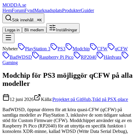
MODDA
.se
Hem
Forum
Fynd
Marknadsplats
Produkter
Guider
Sök innehåll...
⌘
K
Logga in
Bli medlem
Inställningar
Nyheter
PlayStation 3
PS3
Modchip
CFW
qCFW
BadWDSD
Raspberry Pi Pico
RP2040
Hårdvara
Gaming
Modchip för PS3 möjliggör qCFW på alla
modeller
12 juni 2026
Källa:
Projektet på GitHub
,
Tråd på PSX-place
BadWDSD, öppnar dörren för att köra quasi-CFW (qCFW) på
samtliga modeller av PlayStation 3, inklusive de som tidigare saknat
stöd för Custom Firmware (CFW). Moddchippet använder sig av en
Raspberry Pi Pico (RP2040) för att utnyttja en specifik funktion i
konsolens XDR-minne, kallad WDSD (Write Data Serial Debug),