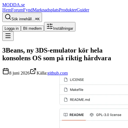
MODDA
.se
Hem
Forum
Fynd
Marknadsplats
Produkter
Guider
Sök innehåll...
⌘
K
Logga in
Bli medlem
Inställningar
3Beans, ny 3DS-emulator kör hela
konsolens OS som på riktig hårdvara
8 juni 2026
Källa:
github.com