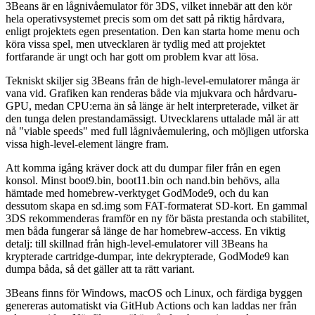
3Beans är en lågnivåemulator för 3DS, vilket innebär att den kör
hela operativsystemet precis som om det satt på riktig hårdvara,
enligt projektets egen presentation. Den kan starta home menu och
köra vissa spel, men utvecklaren är tydlig med att projektet
fortfarande är ungt och har gott om problem kvar att lösa.
Tekniskt skiljer sig 3Beans från de high-level-emulatorer många är
vana vid. Grafiken kan renderas både via mjukvara och hårdvaru-
GPU, medan CPU:erna än så länge är helt interpreterade, vilket är
den tunga delen prestandamässigt. Utvecklarens uttalade mål är att
nå "viable speeds" med full lågnivåemulering, och möjligen utforska
vissa high-level-element längre fram.
Att komma igång kräver dock att du dumpar filer från en egen
konsol. Minst boot9.bin, boot11.bin och nand.bin behövs, alla
hämtade med homebrew-verktyget GodMode9, och du kan
dessutom skapa en sd.img som FAT-formaterat SD-kort. En gammal
3DS rekommenderas framför en ny för bästa prestanda och stabilitet,
men båda fungerar så länge de har homebrew-access. En viktig
detalj: till skillnad från high-level-emulatorer vill 3Beans ha
krypterade cartridge-dumpar, inte dekrypterade, GodMode9 kan
dumpa båda, så det gäller att ta rätt variant.
3Beans finns för Windows, macOS och Linux, och färdiga byggen
genereras automatiskt via GitHub Actions och kan laddas ner från