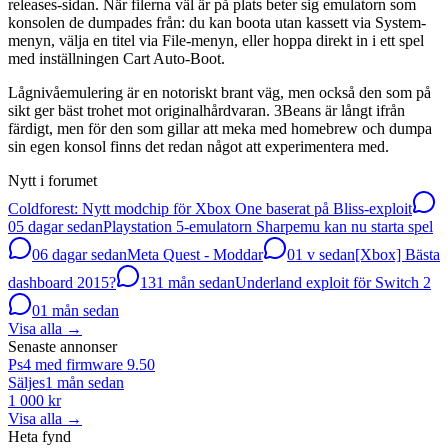
releases-sidan. När filerna väl är på plats beter sig emulatorn som
konsolen de dumpades från: du kan boota utan kassett via System-
menyn, välja en titel via File-menyn, eller hoppa direkt in i ett spel
med inställningen Cart Auto-Boot.
Lågnivåemulering är en notoriskt brant väg, men också den som på
sikt ger bäst trohet mot originalhårdvaran. 3Beans är långt ifrån
färdigt, men för den som gillar att meka med homebrew och dumpa
sin egen konsol finns det redan något att experimentera med.
Nytt i forumet
Coldforest: Nytt modchip för Xbox One baserat på Bliss-exploit
0
5 dagar sedan
Playstation 5-emulatorn Sharpemu kan nu starta spel
0
6 dagar sedan
Meta Quest - Moddar
0
1 v sedan
[Xbox] Bästa
dashboard 2015?
13
1 mån sedan
Underland exploit för Switch 2
0
1 mån sedan
Visa alla
→
Senaste annonser
Ps4 med firmware 9.50
Säljes
1 mån sedan
1 000 kr
Visa alla
→
Heta fynd