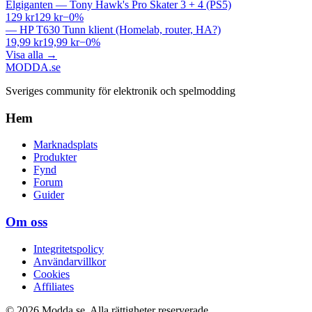
Elgiganten
—
Tony Hawk's Pro Skater 3 + 4 (PS5)
129 kr
129 kr
−
0
%
—
HP T630 Tunn klient (Homelab, router, HA?)
19,99 kr
19,99 kr
−
0
%
Visa alla
→
MODDA
.se
Sveriges community för elektronik och spelmodding
Hem
Marknadsplats
Produkter
Fynd
Forum
Guider
Om oss
Integritetspolicy
Användarvillkor
Cookies
Affiliates
© 2026 Modda.se. Alla rättigheter reserverade.