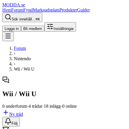
MODDA
.se
Hem
Forum
Fynd
Marknadsplats
Produkter
Guider
Sök innehåll...
⌘
K
Logga in
Bli medlem
Inställningar
Forum
›
Nintendo
›
Wii / Wii U
Wii / Wii U
0 underforum
·
4 trådar
·
18 inlägg
·
0 online
Ny tråd
Följ