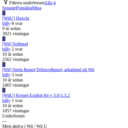
Filtrera underforum
Alla
·
4
Senaste
Populära
Mina
B
[WiiU] Haxchi
billy
·
8 svar
9 år sedan
3921 visningar
B
[Wii] Softmod
billy
·
2 svar
10 år sedan
2562 visningar
B
[Wii] Spela &quot;Triforce&quot; arkadspel på Wii
billy
·
3 svar
10 år sedan
2465 visningar
B
[WiiU] Kernel Exploit för v 3.0-5.3.2
billy
·
1 svar
10 år sedan
1857 visningar
Underforum
—
Mest aktiva i Wii / Wii U