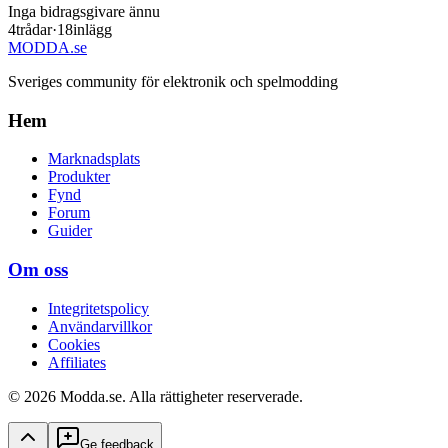
Inga bidragsgivare ännu
4
trådar
·
18
inlägg
MODDA
.se
Sveriges community för elektronik och spelmodding
Hem
Marknadsplats
Produkter
Fynd
Forum
Guider
Om oss
Integritetspolicy
Användarvillkor
Cookies
Affiliates
© 2026 Modda.se. Alla rättigheter reserverade.
Ge feedback