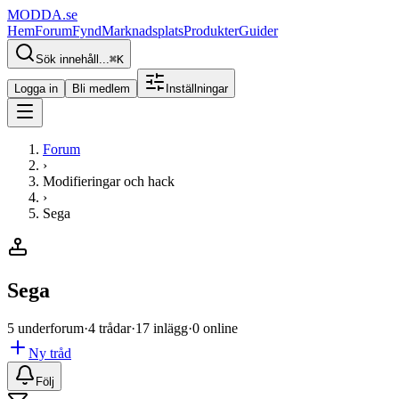
MODDA
.se
Hem
Forum
Fynd
Marknadsplats
Produkter
Guider
Sök innehåll...
⌘
K
Logga in
Bli medlem
Inställningar
Forum
›
Modifieringar och hack
›
Sega
Sega
5 underforum
·
4 trådar
·
17 inlägg
·
0 online
Ny tråd
Följ