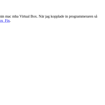
på min mac mha Virtual Box. När jag kopplade in programmeraren så
box_Fix
.