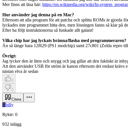
Mer finns att läsa här:
https://en.wikipedia.org/wiki/In-system_progr
Hur använder jag denna på en Mac?
Eftersom att alla program för att patcha och splitta ROMs är gjorda 
lyckades inte programmet hitta den, men lösningen fanns så klar på de
Efter ha följt instruktionerna så funkade allt galant!
Vilka chip har jag lyckats bränna/flasha med programmeraren?
Än så länge bara 12f629 (PS1 modchip) samt 27c801 (Zelda repro ti
Övrigt:
Jag tycker den är liten och snygg och jag gillar att den faktiskt är inby
Att den använder USB för ström är kanon eftersom det endast krävs en
nästan elva år sedan
0
0
Citera
B
billy
Rykte
:
0
932
inlägg