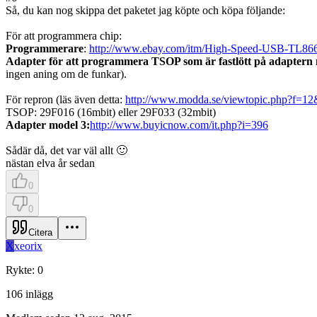
Så, du kan nog skippa det paketet jag köpte och köpa följande:
För att programmera chip:
Programmerare
:
http://www.ebay.com/itm/High-Speed-USB-TL866
Adapter för att programmera TSOP som är fastlött på adaptern
ingen aning om de funkar).
För repron (läs även detta:
http://www.modda.se/viewtopic.php?f=1
TSOP: 29F016 (16mbit) eller 29F033 (32mbit)
Adapter model 3:
http://www.buyicnow.com/it.php?i=396
Sådär då, det var väl allt 🙂
nästan elva år sedan
0
0
Citera
X
xeorix
Rykte
:
0
106
inlägg