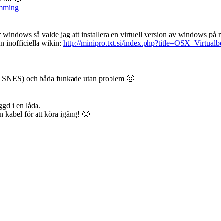
amming
för windows så valde jag att installera en virtuell version av windows 
n inofficiella wikin:
http://minipro.txt.si/index.php?title=OSX_Virtual
ll SNES) och båda funkade utan problem 🙂
ggd i en låda.
 kabel för att köra igång! 🙂