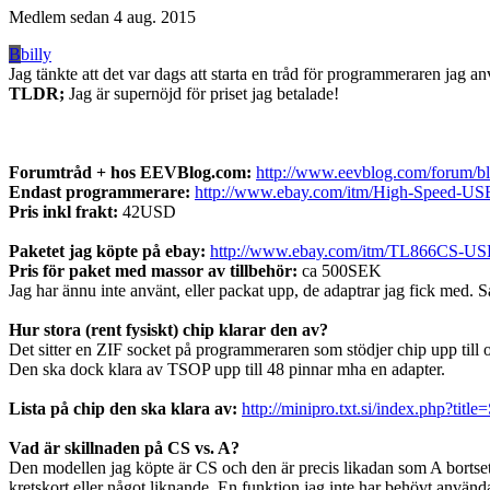
Medlem sedan
4 aug. 2015
B
billy
Jag tänkte att det var dags att starta en tråd för programmeraren jag
TLDR;
Jag är supernöjd för priset jag betalade!
Forumtråd + hos EEVBlog.com:
http://www.eevblog.com/forum/bl
Endast programmerare:
http://www.ebay.com/itm/High-Speed-US
Pris inkl frakt:
42USD
Paketet jag köpte på ebay:
http://www.ebay.com/itm/TL866CS-USB
Pris för paket med massor av tillbehör:
ca 500SEK
Jag har ännu inte använt, eller packat upp, de adaptrar jag fick med. 
Hur stora (rent fysiskt) chip klarar den av?
Det sitter en ZIF socket på programmeraren som stödjer chip upp till
Den ska dock klara av TSOP upp till 48 pinnar mha en adapter.
Lista på chip den ska klara av:
http://minipro.txt.si/index.php?titl
Vad är skillnaden på CS vs. A?
Den modellen jag köpte är CS och den är precis likadan som A bortset
kretskort eller något liknande. En funktion jag inte har behövt använd