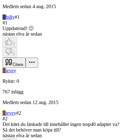
Medlem sedan
4 aug. 2015
B
billy
#
1
#
1
Uppdaterad! 🙂
nästan elva år sedan
0
0
Citera
T
tevey
Rykte
:
0
767
inlägg
Medlem sedan
12 aug. 2015
T
tevey
#
2
#
2
Det kitet du länkade till innehåller ingen tsop40 adapter va?
Så det behöver man köpa till?
nästan elva år sedan