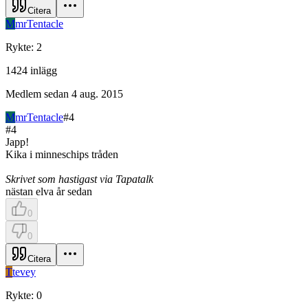
Citera
M
mrTentacle
Rykte
:
2
1424
inlägg
Medlem sedan
4 aug. 2015
M
mrTentacle
#
4
#
4
Japp!
Kika i minneschips tråden
Skrivet som hastigast via Tapatalk
nästan elva år sedan
0
0
Citera
T
tevey
Rykte
:
0