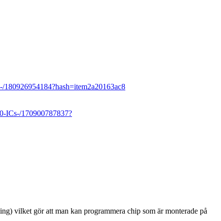
al-/180926954184?hash=item2a20163ac8
00-ICs-/170900787837?
mming) vilket gör att man kan programmera chip som är monterade på