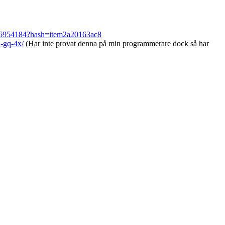
26954184?hash=item2a20163ac8
-gq-4x/
(Har inte provat denna på min programmerare dock så har