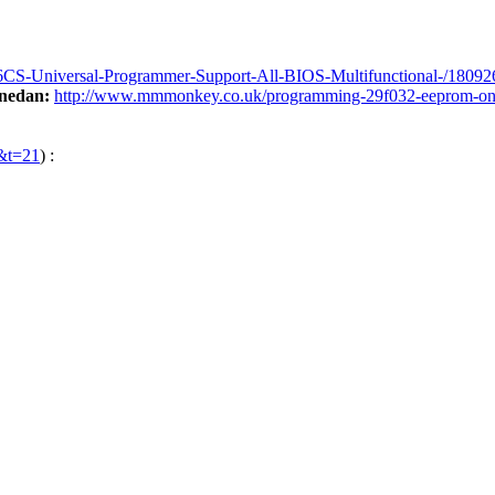
CS-Universal-Programmer-Support-All-BIOS-Multifunctional-/1809
 nedan:
http://www.mmmonkey.co.uk/programming-29f032-eeprom-on
2&t=21
) :