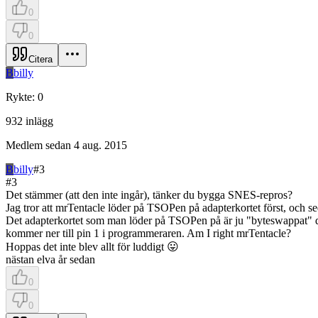
0
0
Citera
B
billy
Rykte
:
0
932
inlägg
Medlem sedan
4 aug. 2015
B
billy
#
3
#
3
Det stämmer (att den inte ingår), tänker du bygga SNES-repros?
Jag tror att mrTentacle löder på TSOPen på adapterkortet först, och 
Det adapterkortet som man löder på TSOPen på är ju "byteswappat" dv
kommer ner till pin 1 i programmeraren. Am I right mrTentacle?
Hoppas det inte blev allt för luddigt 😛
nästan elva år sedan
0
0