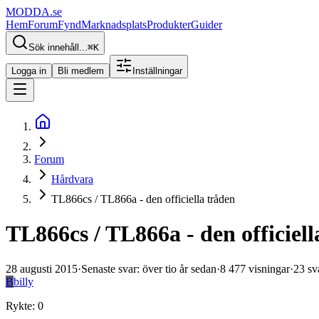
MODDA
.se
Hem
Forum
Fynd
Marknadsplats
Produkter
Guider
Sök innehåll...
⌘
K
Logga in
Bli medlem
Inställningar
Forum
Hårdvara
TL866cs / TL866a - den officiella tråden
TL866cs / TL866a - den officiell
28 augusti 2015
·
Senaste svar
:
över tio år sedan
·
8 477
visningar
·
23
sv
B
billy
Rykte
:
0