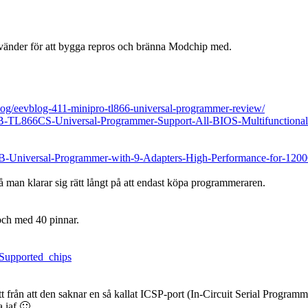
 använder för att bygga repros och bränna Modchip med.
og/eevblog-411-minipro-tl866-universal-programmer-review/
B-TL866CS-Universal-Programmer-Support-All-BIOS-Multifunction
-Universal-Programmer-with-9-Adapters-High-Performance-for-120
Så man klarar sig rätt långt på att endast köpa programmeraren.
 och med 40 pinnar.
e=Supported_chips
t från att den saknar en så kallat ICSP-port (In-Circuit Serial Progra
a iaf 🙂