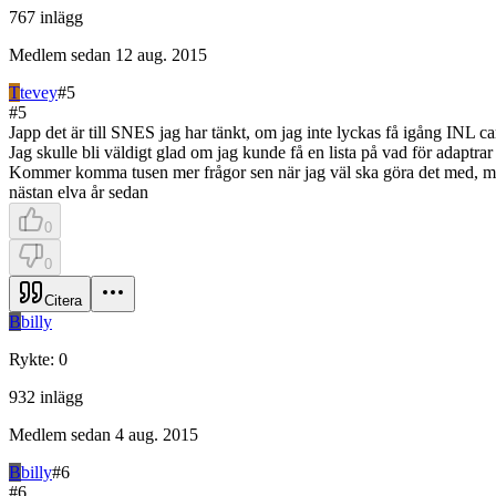
767
inlägg
Medlem sedan
12 aug. 2015
T
tevey
#
5
#
5
Japp det är till SNES jag har tänkt, om jag inte lyckas få igång INL
Jag skulle bli väldigt glad om jag kunde få en lista på vad för adaptrar
Kommer komma tusen mer frågor sen när jag väl ska göra det med, me
nästan elva år sedan
0
0
Citera
B
billy
Rykte
:
0
932
inlägg
Medlem sedan
4 aug. 2015
B
billy
#
6
#
6