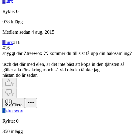
L
lurx
Rykte
:
0
978
inlägg
Medlem sedan
4 aug. 2015
L
lurx
#
16
#
16
snyggt där Ztreewox 🙂 kommer du till sist få upp din halosamling?
usch det där med elen, är det inte bäst att köpa in den tjänsten så
gäller alla försäkringar och så vid olycka tänkte jag
nästan tio år sedan
0
0
Citera
Z
ztreewox
Rykte
:
0
350
inlägg