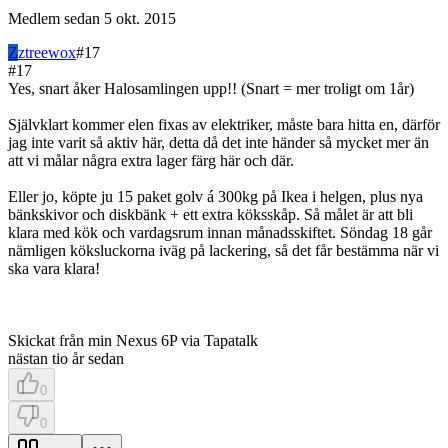
Medlem sedan
5 okt. 2015
Z
ztreewox
#
17
#
17
Yes, snart åker Halosamlingen upp!! (Snart = mer troligt om 1år)
Självklart kommer elen fixas av elektriker, måste bara hitta en, därför
jag inte varit så aktiv här, detta då det inte händer så mycket mer än
att vi målar några extra lager färg här och där.
Eller jo, köpte ju 15 paket golv á 300kg på Ikea i helgen, plus nya
bänkskivor och diskbänk + ett extra köksskåp. Så målet är att bli
klara med kök och vardagsrum innan månadsskiftet. Söndag 18 går
nämligen köksluckorna iväg på lackering, så det får bestämma när vi
ska vara klara!
Skickat från min Nexus 6P via Tapatalk
nästan tio år sedan
0
0