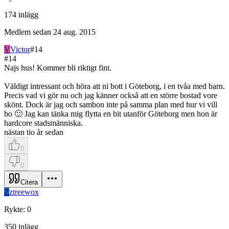
174
inlägg
Medlem sedan
24 aug. 2015
V
Victor
#
14
#
14
Najs hus! Kommer bli riktigt fint.
Väldigt intressant och höra att ni bott i Göteborg, i en tvåa med barn.
Precis vad vi gör nu och jag känner också att en större bostad vore
skönt. Dock är jag och sambon inte på samma plan med hur vi vill
bo 🙂 Jag kan tänka mig flytta en bit utanför Göteborg men hon är
hardcore stadsmänniska.
nästan tio år sedan
0
0
Citera
Z
ztreewox
Rykte
:
0
350
inlägg