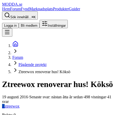
MODDA
.se
Hem
Forum
Fynd
Marknadsplats
Produkter
Guider
Sök innehåll...
⌘
K
Logga in
Bli medlem
Inställningar
Forum
Pågående projekt
Ztreewox renoverar hus! Köksö
Ztreewox renoverar hus! Köksö
19 augusti 2016
·
Senaste svar
:
nästan åtta år sedan
·
498
visningar
·
41
svar
Z
ztreewox
Rykte
:
0