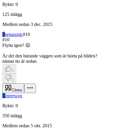
Rykte
:
0
125
inlägg
Medlem sedan
3 dec. 2015
S
segasonic
#
10
#
10
Flytta igen? 😛
Är det den bärande väggen som är borta på bilden?
nästan tio år sedan
0
0
Citera
Z
ztreewox
Rykte
:
0
350
inlägg
Medlem sedan
5 okt. 2015