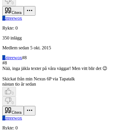
0
Citera
Z
ztreewox
Rykte
:
0
350
inlägg
Medlem sedan
5 okt. 2015
Z
ztreewox
#
8
#
8
Nää, inga jäkla texter på våra väggar! Men vitt blir det 😉
Skickat från min Nexus 6P via Tapatalk
nästan tio år sedan
0
0
Citera
Z
ztreewox
Rykte
:
0