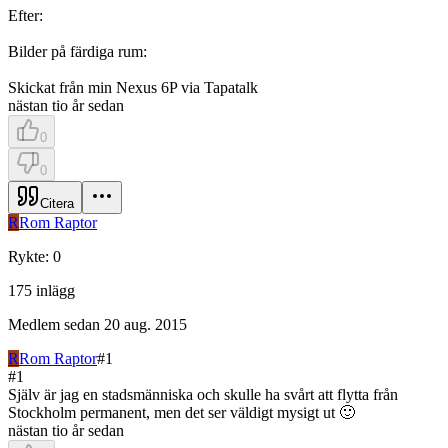
Efter:
Bilder på färdiga rum:
Skickat från min Nexus 6P via Tapatalk
nästan tio år sedan
0
0
Citera
R
Rom Raptor
Rykte
:
0
175
inlägg
Medlem sedan
20 aug. 2015
R
Rom Raptor
#
1
#
1
Själv är jag en stadsmänniska och skulle ha svårt att flytta från
Stockholm permanent, men det ser väldigt mysigt ut 🙂
nästan tio år sedan