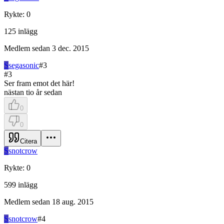
Rykte
:
0
125
inlägg
Medlem sedan
3 dec. 2015
S
segasonic
#
3
#
3
Ser fram emot det här!
nästan tio år sedan
0
0
Citera
S
snotcrow
Rykte
:
0
599
inlägg
Medlem sedan
18 aug. 2015
S
snotcrow
#
4