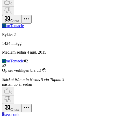
0
0
Citera
M
mrTentacle
Rykte
:
2
1424
inlägg
Medlem sedan
4 aug. 2015
M
mrTentacle
#
2
#
2
Oj, ser verkligen bra ut! 🙂
Skickat från min Nexus 5 via Tapatalk
nästan tio år sedan
0
0
Citera
S
segasonic