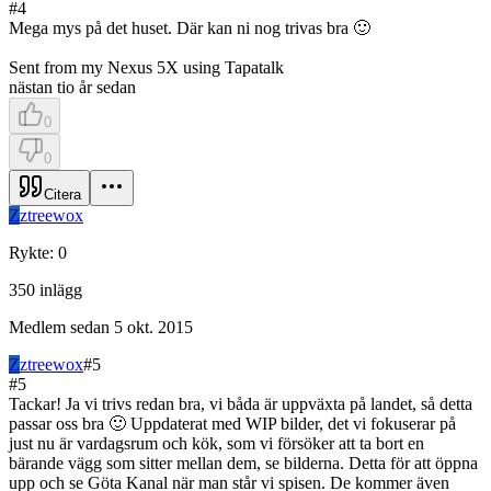
#
4
Mega mys på det huset. Där kan ni nog trivas bra 🙂
Sent from my Nexus 5X using Tapatalk
nästan tio år sedan
0
0
Citera
Z
ztreewox
Rykte
:
0
350
inlägg
Medlem sedan
5 okt. 2015
Z
ztreewox
#
5
#
5
Tackar! Ja vi trivs redan bra, vi båda är uppväxta på landet, så detta
passar oss bra 🙂 Uppdaterat med WIP bilder, det vi fokuserar på
just nu är vardagsrum och kök, som vi försöker att ta bort en
bärande vägg som sitter mellan dem, se bilderna. Detta för att öppna
upp och se Göta Kanal när man står vi spisen. De kommer även