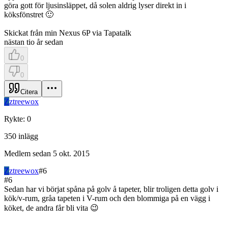
göra gott för ljusinsläppet, då solen aldrig lyser direkt in i
köksfönstret 🙂
Skickat från min Nexus 6P via Tapatalk
nästan tio år sedan
0
0
Citera
Z
ztreewox
Rykte
:
0
350
inlägg
Medlem sedan
5 okt. 2015
Z
ztreewox
#
6
#
6
Sedan har vi börjat spåna på golv å tapeter, blir troligen detta golv i
kök/v-rum, gråa tapeten i V-rum och den blommiga på en vägg i
köket, de andra får bli vita 😉