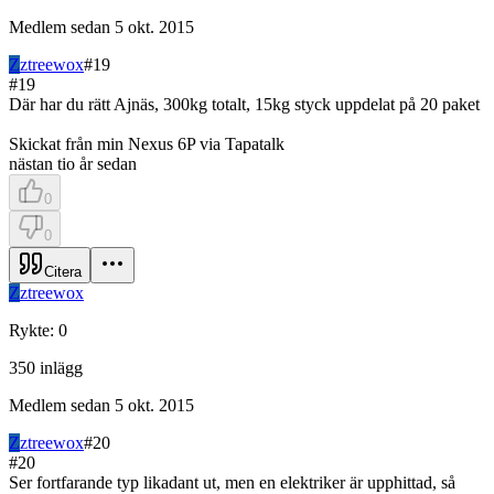
Medlem sedan
5 okt. 2015
Z
ztreewox
#
19
#
19
Där har du rätt Ajnäs, 300kg totalt, 15kg styck uppdelat på 20 paket
Skickat från min Nexus 6P via Tapatalk
nästan tio år sedan
0
0
Citera
Z
ztreewox
Rykte
:
0
350
inlägg
Medlem sedan
5 okt. 2015
Z
ztreewox
#
20
#
20
Ser fortfarande typ likadant ut, men en elektriker är upphittad, så