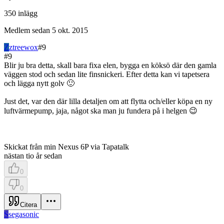
350
inlägg
Medlem sedan
5 okt. 2015
Z
ztreewox
#
9
#
9
Blir ju bra detta, skall bara fixa elen, bygga en köksö där den gamla
väggen stod och sedan lite finsnickeri. Efter detta kan vi tapetsera
och lägga nytt golv 🙂
Just det, var den där lilla detaljen om att flytta och/eller köpa en ny
luftvärmepump, jaja, något ska man ju fundera på i helgen 😉
Skickat från min Nexus 6P via Tapatalk
nästan tio år sedan
0
0
Citera
S
segasonic