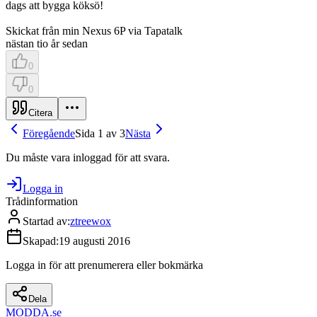
dags att bygga köksö!
Skickat från min Nexus 6P via Tapatalk
nästan tio år sedan
0
0
Citera
Föregående
Sida 1 av 3
Nästa
Du måste vara inloggad för att svara.
Logga in
Trådinformation
Startad av
:
ztreewox
Skapad
:
19 augusti 2016
Logga in för att prenumerera eller bokmärka
Dela
MODDA
.se