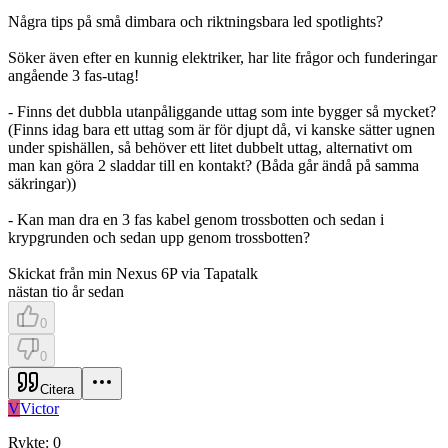
Några tips på små dimbara och riktningsbara led spotlights?
Söker även efter en kunnig elektriker, har lite frågor och funderingar
angående 3 fas-utag!
- Finns det dubbla utanpåliggande uttag som inte bygger så mycket?
(Finns idag bara ett uttag som är för djupt då, vi kanske sätter ugnen
under spishällen, så behöver ett litet dubbelt uttag, alternativt om
man kan göra 2 sladdar till en kontakt? (Båda går ändå på samma
säkringar))
- Kan man dra en 3 fas kabel genom trossbotten och sedan i
krypgrunden och sedan upp genom trossbotten?
Skickat från min Nexus 6P via Tapatalk
nästan tio år sedan
0
0
Citera
V
Victor
Rykte
:
0