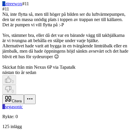
Z
ztreewox
#
11
#
11
Nä, inte flytta så, men till höger på bilden ser du luftvärmepumpen,
den tar en massa onödig plats i toppen av trappan ner till källaren.
Det är pumpen vi vill flytta på :-P
Yes, stämmer bra, eller då det var en bärande vägg till takbjälkarna
är vi tvungna att behålla en stålpe under varje bjälke.
Alternativet hade varit att bygga in en tvärgående limträbalk eller en
järnbalk, men då hade öppningens höjd sänkts avsevärt och det hade
blivit ett hus för sydeuroper 😉
Skickat från min Nexus 6P via Tapatalk
nästan tio år sedan
0
0
Citera
S
segasonic
Rykte
:
0
125
inlägg