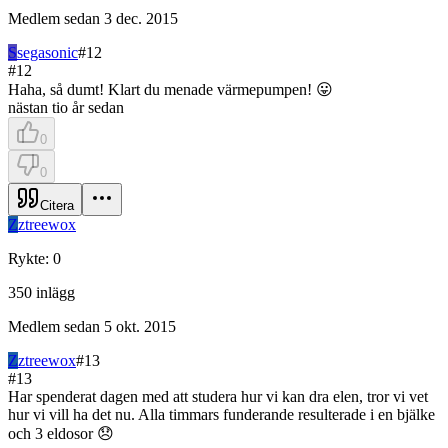
Medlem sedan
3 dec. 2015
S
segasonic
#
12
#
12
Haha, så dumt! Klart du menade värmepumpen! 😛
nästan tio år sedan
0
0
Citera
Z
ztreewox
Rykte
:
0
350
inlägg
Medlem sedan
5 okt. 2015
Z
ztreewox
#
13
#
13
Har spenderat dagen med att studera hur vi kan dra elen, tror vi vet
hur vi vill ha det nu. Alla timmars funderande resulterade i en bjälke
och 3 eldosor 😞