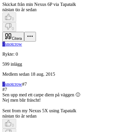
Skickat från min Nexus 6P via Tapatalk
nästan tio år sedan
0
0
Citera
S
snotcrow
Rykte
:
0
599
inlägg
Medlem sedan
18 aug. 2015
S
snotcrow
#
7
#
7
Sen upp med ett carpe diem på väggen 🙂
Nej men blir fräscht!
Sent from my Nexus 5X using Tapatalk
nästan tio år sedan
0