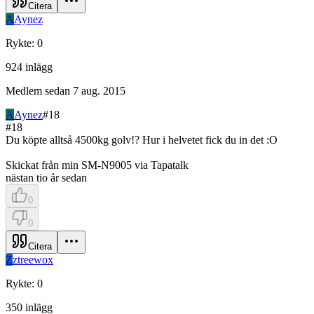
Citera
A
Aynez
Rykte
:
0
924
inlägg
Medlem sedan
7 aug. 2015
A
Aynez
#
18
#
18
Du köpte alltså 4500kg golv!? Hur i helvetet fick du in det :O
Skickat från min SM-N9005 via Tapatalk
nästan tio år sedan
0
0
Citera
Z
ztreewox
Rykte
:
0
350
inlägg