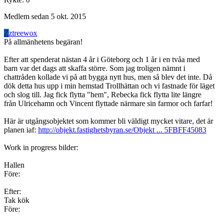
Medlem sedan
5 okt. 2015
Z
ztreewox
På allmänhetens begäran!
Efter att spenderat nästan 4 år i Göteborg och 1 år i en tvåa med
barn var det dags att skaffa större. Som jag troligen nämnt i
chattråden kollade vi på att bygga nytt hus, men så blev det inte. Då
dök detta hus upp i min hemstad Trollhättan och vi fastnade för läget
och slog till. Jag fick flytta "hem", Rebecka fick flytta lite längre
från Ulricehamn och Vincent flyttade närmare sin farmor och farfar!
Här är utgångsobjektet som kommer bli väldigt mycket vitare, det är
planen iaf:
http://objekt.fastighetsbyran.se/Objekt ... 5FBFF45083
Work in progress bilder:
Hallen
Före:
Efter:
Tak kök
Före: