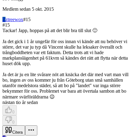
Medlem sedan
5 okt. 2015
Z
ztreewox
#
15
#
15
Tackar! Japp, hoppas på att det blir bra till slut 🙂
Ja det gick i 1 år ungefär för oss innan vi kände att nu behöver vi
större, det var ju typ då Vincent skulle ha leksaker överallt och
trångboddheten var ett faktum. Detta trots att vi hade
markplanslägenhet på 61kvm så kändes det rätt att flytta när detta
huset dök upp.
Ja det är ju en lite svårare nöt att knäcka det där med vart man vill
bo, ingen av oss kommer ju från Göteborg utan små samhällen
utanför medelstora städer, så att bo på "landet" var inga större
bekymmer för oss. Problemet var bara att övertala sambon att bo
närmare svärföräldrarna 😉
nästan tio år sedan
0
0
Citera