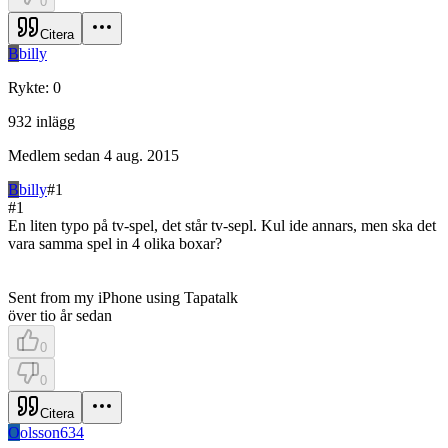
0
Citera
B
billy
Rykte
:
0
932
inlägg
Medlem sedan
4 aug. 2015
B
billy
#
1
#
1
En liten typo på tv-spel, det står tv-sepl. Kul ide annars, men ska det
vara samma spel in 4 olika boxar?
Sent from my iPhone using Tapatalk
över tio år sedan
0
0
Citera
O
olsson634