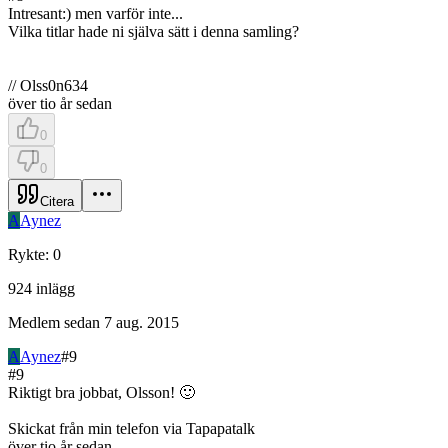
Intresant:) men varför inte...
Vilka titlar hade ni själva sätt i denna samling?
// Olss0n634
över tio år sedan
0
0
Citera
A
Aynez
Rykte
:
0
924
inlägg
Medlem sedan
7 aug. 2015
A
Aynez
#
9
#
9
Riktigt bra jobbat, Olsson! 🙂
Skickat från min telefon via Tapapatalk
över tio år sedan