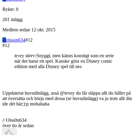
Rykte
:
0
201
inlägg
Medlem sedan
12 okt. 2015
O
olsson634
#
12
#
12
tevey skrev:
Snyggt, men känns konstigt som en serie
när det barar ett spel. Kanske göra en Disney comic
edition med alla Disney spel till nes
Uppdaterat huvudinlägg, asså @tevey du får släppa allt du håller på
att översätta och börja med dessa (se huvudinlägg) va ju trots allt din
ide det här;):p mohahaha
// Olss0n634
över tio år sedan