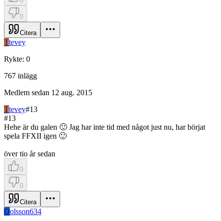
0
0
Citera
T
tevey
Rykte
:
0
767
inlägg
Medlem sedan
12 aug. 2015
T
tevey
#
13
#
13
Hehe är du galen 🙂 Jag har inte tid med något just nu, har börjat
spela FFXII igen 🙂
över tio år sedan
0
0
Citera
O
olsson634