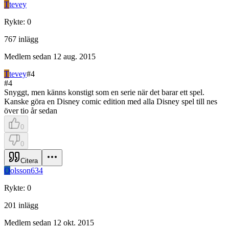
T
tevey
Rykte
:
0
767
inlägg
Medlem sedan
12 aug. 2015
T
tevey
#
4
#
4
Snyggt, men känns konstigt som en serie när det barar ett spel.
Kanske göra en Disney comic edition med alla Disney spel till nes
över tio år sedan
0
0
Citera
O
olsson634
Rykte
:
0
201
inlägg
Medlem sedan
12 okt. 2015