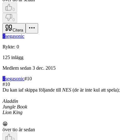
0
0
Citera
S
segasonic
Rykte
:
0
125
inlägg
Medlem sedan
3 dec. 2015
S
segasonic
#
10
#
10
Du kan iaf skippa följande till
NES
(de är inte kul att spela);
Aladdin
Jungle Book
Lion King
😁
över tio år sedan
0