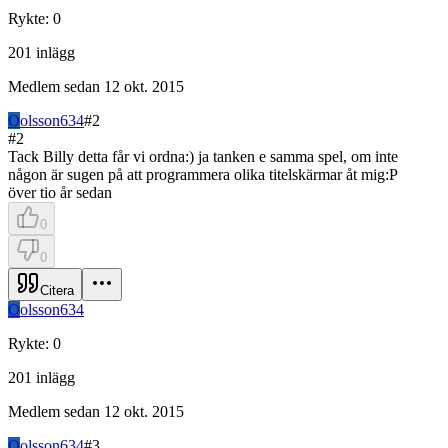
Rykte
:
0
201
inlägg
Medlem sedan
12 okt. 2015
O
olsson634
#
2
#
2
Tack Billy detta får vi ordna:) ja tanken e samma spel, om inte
någon är sugen på att programmera olika titelskärmar åt mig:P
över tio år sedan
0
0
Citera
O
olsson634
Rykte
:
0
201
inlägg
Medlem sedan
12 okt. 2015
O
olsson634
#
3