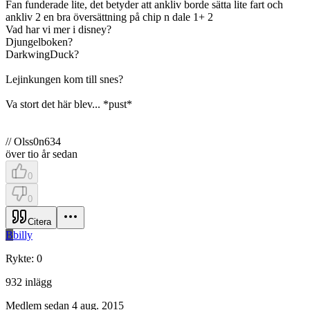
Fan funderade lite, det betyder att ankliv borde sätta lite fart och
ankliv 2 en bra översättning på chip n dale 1+ 2
Vad har vi mer i disney?
Djungelboken?
DarkwingDuck?
Lejinkungen kom till snes?
Va stort det här blev... *pust*
// Olss0n634
över tio år sedan
0
0
Citera
B
billy
Rykte
:
0
932
inlägg
Medlem sedan
4 aug. 2015