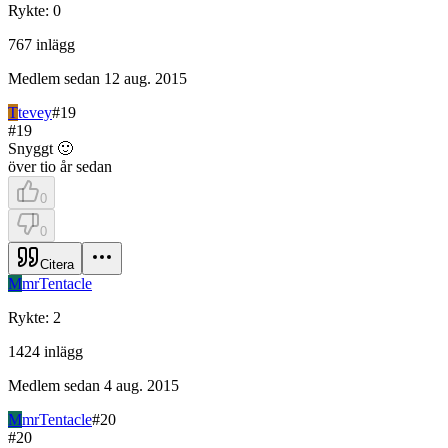
Rykte
:
0
767
inlägg
Medlem sedan
12 aug. 2015
T
tevey
#
19
#
19
Snyggt 🙂
över tio år sedan
0
0
Citera
M
mrTentacle
Rykte
:
2
1424
inlägg
Medlem sedan
4 aug. 2015
M
mrTentacle
#
20
#
20