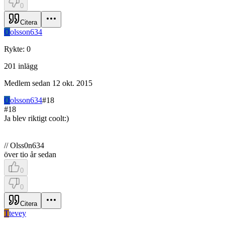
0
Citera
O
olsson634
Rykte
:
0
201
inlägg
Medlem sedan
12 okt. 2015
O
olsson634
#
18
#
18
Ja blev riktigt coolt:)
// Olss0n634
över tio år sedan
0
0
Citera
T
tevey