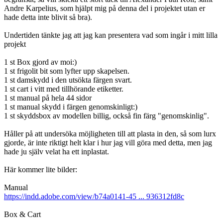
Andre Karpelius, som hjälpt mig på denna del i projektet utan er
hade detta inte blivit så bra).
Undertiden tänkte jag att jag kan presentera vad som ingår i mitt lilla
projekt
1 st Box gjord av moi:)
1 st frigolit bit som lyfter upp skapelsen.
1 st damskydd i den utsökta färgen svart.
1 st cart i vitt med tillhörande etiketter.
1 st manual på hela 44 sidor
1 st manual skydd i färgen genomskinligt:)
1 st skyddsbox av modellen billig, också fin färg "genomskinlig".
Håller på att undersöka möjligheten till att plasta in den, så som lurx
gjorde, är inte riktigt helt klar i hur jag vill göra med detta, men jag
hade ju själv velat ha ett inplastat.
Här kommer lite bilder:
Manual
https://indd.adobe.com/view/b74a0141-45 ... 936312fd8c
Box & Cart