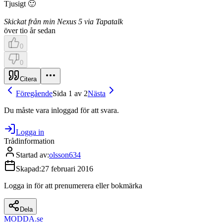
Tjusigt 🙂
Skickat från min Nexus 5 via Tapatalk
över tio år sedan
0
0
Citera
Föregående
Sida 1 av 2
Nästa
Du måste vara inloggad för att svara.
Logga in
Trådinformation
Startad av
:
olsson634
Skapad
:
27 februari 2016
Logga in för att prenumerera eller bokmärka
Dela
MODDA
.se