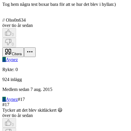
Tog hem några test boxar bara för att se hur det blev i hyllan:)
// Olss0n634
över tio år sedan
0
0
Citera
A
Aynez
Rykte
:
0
924
inlägg
Medlem sedan
7 aug. 2015
A
Aynez
#
17
#
17
Tycker att det blev skitläckert 😃
över tio år sedan
0