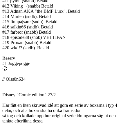
#11 pyton (snabb) Betald
#12 Viking_ (snabb) Betald
#13 Adnan AKA "the BMF Lurx". Betald
#14 Murten (sndb). Betald
#15 finnpajsare (sndb). Betald
#16 salkin66 (sndb). Betald
#17 farbror (snabb) Betald
#18 episode88 (snob) VETTIFAN
#19 Proxan (snabb) Betald
#20 wkd!? (sndb). Betald
Reserv
#1 Joggepogge
🙂
// Olss0n634
Disney "Comic edition" 27/2
Har fått en liten skruvad idé att göra en serie av boxarna i typ 4
delar, och alla boxar ska ha olika framsidor
så tog och kollade upp hur original serietidningarna såg ut och
tänkte efterlikna dessa