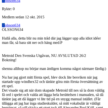
O
olsson634
Rykte
:
0
Medlem sedan
12 okt. 2015
O
olsson634
OLSSON634
Hallå alla, detta blir nu min tråd där jag lägger upp alla idiot idéer
man får, så bara sitt ner och häng med:P
Metroid Den Svenska Utgåvan, NU AVSLUTAD 26/2
Bokning!
shenna allihop nu börjar man äntligen komma något närmare färdig:)
Nu har jag gjort mitt första spel, blev dock lite besviken när jag
startade upp windhex32 och tänkte göra min första översättning av
ett spel.
Det visade sig att när dom skapade Metroid till nes så la dom väldig
få ord i spelet och valda att lägga hela berättelsen i manualen, så då
tänkte jag att då lägger vi lite tid på en snygg manual istället. (Får
tillägga att jag har inga studieskulder, så mitt vokabulär är väldigt
begränsat, så vill skicka ett stort tack till Alexander Paul Köll, samt