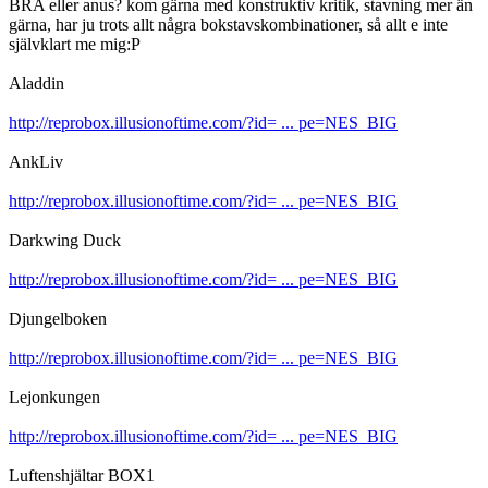
BRA eller anus? kom gärna med konstruktiv kritik, stavning mer än
gärna, har ju trots allt några bokstavskombinationer, så allt e inte
självklart me mig:P
Aladdin
http://reprobox.illusionoftime.com/?id= ... pe=NES_BIG
AnkLiv
http://reprobox.illusionoftime.com/?id= ... pe=NES_BIG
Darkwing Duck
http://reprobox.illusionoftime.com/?id= ... pe=NES_BIG
Djungelboken
http://reprobox.illusionoftime.com/?id= ... pe=NES_BIG
Lejonkungen
http://reprobox.illusionoftime.com/?id= ... pe=NES_BIG
Luftenshjältar BOX1