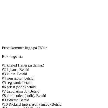
Priset kommer ligga på 769kr
Bokningslista
#1 khaled Håller på denna:)
#2 lajbans. Betald
#3 kunta. Betald
#4 rom raptor. betald
#5 segasonic betald
#6 priest (sndb) betald
#7 trapula(snabb) Betald
#8 chrilleoden (sndb). Betald
#9 x-treme Betald
#10 Rickard Ingvarsson (snabb) Betald