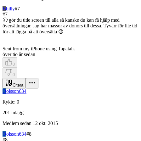
B
billy
#
7
#
7
🙂 gör du title screen till alla så kanske du kan få hjälp med
översättningar. Jag har massor av donors till dessa. Tyvärr för lite tid
för att lägga på att översätta 😞
Sent from my iPhone using Tapatalk
över tio år sedan
0
0
Citera
O
olsson634
Rykte
:
0
201
inlägg
Medlem sedan
12 okt. 2015
O
olsson634
#
8
#
8