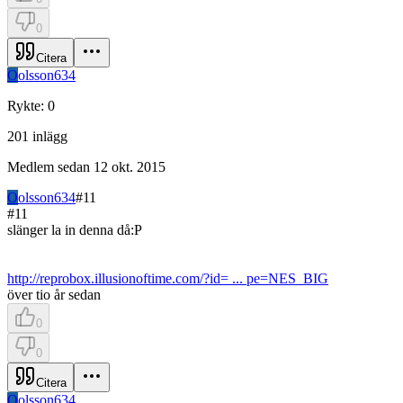
0
Citera
O
olsson634
Rykte
:
0
201
inlägg
Medlem sedan
12 okt. 2015
O
olsson634
#
11
#
11
slänger la in denna då:P
http://reprobox.illusionoftime.com/?id= ... pe=NES_BIG
över tio år sedan
0
0
Citera
O
olsson634