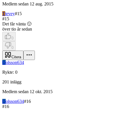
Medlem sedan
12 aug. 2015
T
tevey
#
15
#
15
Det får vänta 🙂
över tio år sedan
0
0
Citera
O
olsson634
Rykte
:
0
201
inlägg
Medlem sedan
12 okt. 2015
O
olsson634
#
16
#
16