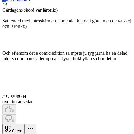
#
3
Gårdagens skörd var lärorik:)
Satt endel med introskärmen, har endel kvar att göra, men de va skoj
och lärorikt:)
Och eftersom det e comic edition så mpste ju ryggarna ha en delad
bild, så om man ställer upp alla fyra i bokhyllan så blir det fint
// Olss0n634
över tio år sedan
0
0
Citera