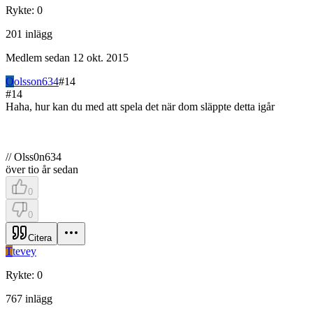
Rykte
:
0
201
inlägg
Medlem sedan
12 okt. 2015
O
olsson634
#
14
#
14
Haha, hur kan du med att spela det när dom släppte detta igår
// Olss0n634
över tio år sedan
0
0
Citera
T
tevey
Rykte
:
0
767
inlägg