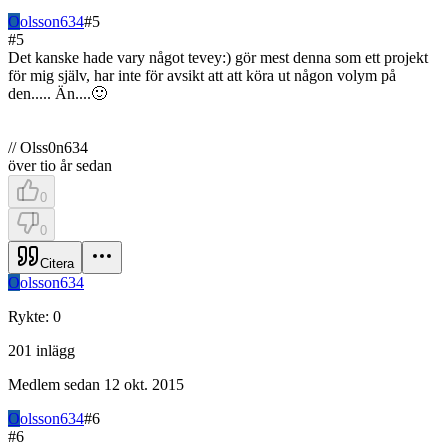
O
olsson634
#
5
#
5
Det kanske hade vary något tevey:) gör mest denna som ett projekt
för mig själv, har inte för avsikt att att köra ut någon volym på
den..... Än....🙂
// Olss0n634
över tio år sedan
0
0
Citera
O
olsson634
Rykte
:
0
201
inlägg
Medlem sedan
12 okt. 2015
O
olsson634
#
6
#
6