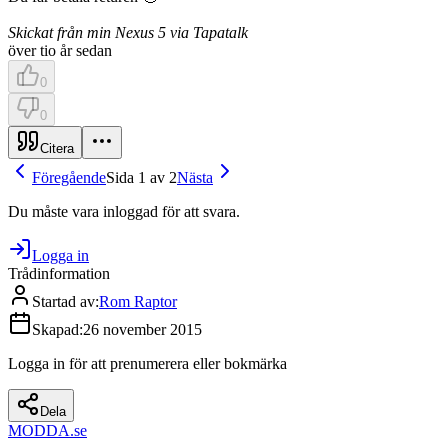
Skickat från min Nexus 5 via Tapatalk
över tio år sedan
0
0
Citera
Föregående
Sida 1 av 2
Nästa
Du måste vara inloggad för att svara.
Logga in
Trådinformation
Startad av
:
Rom Raptor
Skapad
:
26 november 2015
Logga in för att prenumerera eller bokmärka
Dela
MODDA
.se