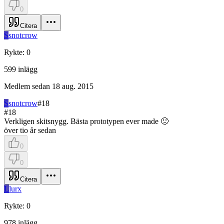
0
Citera
S
snotcrow
Rykte
:
0
599
inlägg
Medlem sedan
18 aug. 2015
S
snotcrow
#
18
#
18
Verkligen skitsnygg. Bästa prototypen ever made 🙂
över tio år sedan
0
0
Citera
L
lurx
Rykte
:
0
978
inlägg