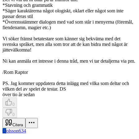
*Stavning och grammatik
*Säger karaktärerna något ologiskt, oklart eller något som inte
passar deras stil
*Överensstämmer dialogen med vad som står i menyerna (föremål,
fiendenamn, magier etc.)
Vi söker främst betatestare som känner sig bekväma med det
svenska språket, men alla som tror att de kan bidra med något är
jättevälkomna!
Ni kan anmäla ert intresse i denna tråd, men vi tar detaljerna via pm.
/Rom Raptor
PS. Jag kommer uppdatera detta inlägg med vilka som deltar och
vilken del av spelet de testar. DS
över tio år sedan
0
0
Citera
O
olsson634