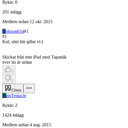
Rykte
:
0
201
inlägg
Medlem sedan
12 okt. 2015
O
olsson634
#
1
#
1
Kul, sånt här gillar vi:)
Skickat från min iPad med Tapatalk
över tio år sedan
0
0
Citera
M
mrTentacle
Rykte
:
2
1424
inlägg
Medlem sedan
4 aug. 2015