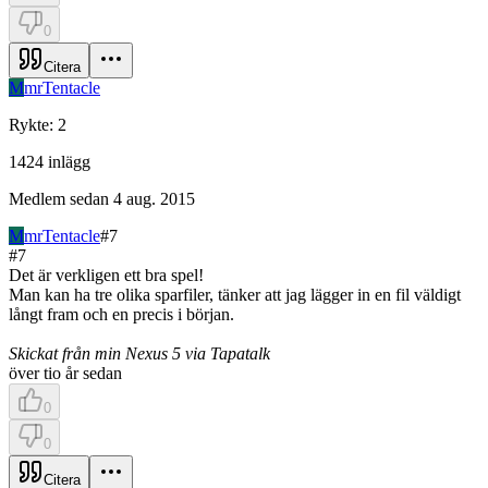
0
Citera
M
mrTentacle
Rykte
:
2
1424
inlägg
Medlem sedan
4 aug. 2015
M
mrTentacle
#
7
#
7
Det är verkligen ett bra spel!
Man kan ha tre olika sparfiler, tänker att jag lägger in en fil väldigt
långt fram och en precis i början.
Skickat från min Nexus 5 via Tapatalk
över tio år sedan
0
0
Citera