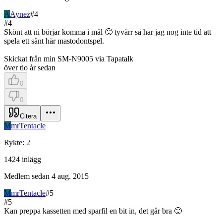
A
Aynez
#
4
#
4
Skönt att ni börjar komma i mål 🙂 tyvärr så har jag nog inte tid att
spela ett sånt här mastodontspel.
Skickat från min SM-N9005 via Tapatalk
över tio år sedan
0
0
Citera
M
mrTentacle
Rykte
:
2
1424
inlägg
Medlem sedan
4 aug. 2015
M
mrTentacle
#
5
#
5
Kan preppa kassetten med sparfil en bit in, det går bra 🙂