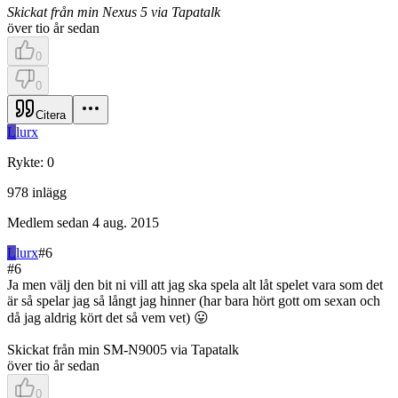
Skickat från min Nexus 5 via Tapatalk
över tio år sedan
0
0
Citera
L
lurx
Rykte
:
0
978
inlägg
Medlem sedan
4 aug. 2015
L
lurx
#
6
#
6
Ja men välj den bit ni vill att jag ska spela alt låt spelet vara som det
är så spelar jag så långt jag hinner (har bara hört gott om sexan och
då jag aldrig kört det så vem vet) 😛
Skickat från min SM-N9005 via Tapatalk
över tio år sedan
0