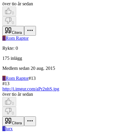
över tio år sedan
0
0
Citera
R
Rom Raptor
Rykte
:
0
175
inlägg
Medlem sedan
20 aug. 2015
R
Rom Raptor
#
13
#
13
http://i.imgur.com/aPr2nhS.jpg
över tio år sedan
0
0
Citera
L
lurx