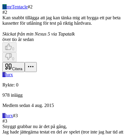
M
mrTentacle
#
2
#
2
Kan snabbt tillägga att jag kan tänka mig att bygga ett par beta
kassetter för utlåning för test på riktig hårdvara.
Skickat från min Nexus 5 via Tapatalk
över tio år sedan
0
0
Citera
L
lurx
Rykte
:
0
978
inlägg
Medlem sedan
4 aug. 2015
L
lurx
#
3
#
3
Snyggt grabbar nu är det på gång,
Jag hade jättegärna testat en del av spelet (tror inte jag har tid att