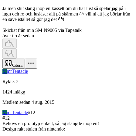
Ja men shit släng ihop en kassett om du har lust så spelar jag på i
lugn och ro och lusläser allt på skärmen ^^ vill ni att jag börjar från
en save istället så gör jag det 🙂!
Skickat från min SM-N9005 via Tapatalk
över tio år sedan
0
0
Citera
M
mrTentacle
Rykte
:
2
1424
inlägg
Medlem sedan
4 aug. 2015
M
mrTentacle
#
12
#
12
Behövs en prototyp etikett, så jag slängde ihop en!
Design rakt stulen från nintendo: