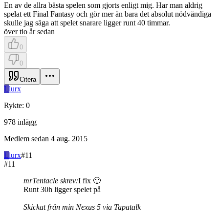
En av de allra bästa spelen som gjorts enligt mig. Har man aldrig
spelat ett Final Fantasy och gör mer än bara det absolut nödvändiga
skulle jag säga att spelet snarare ligger runt 40 timmar.
över tio år sedan
0
0
Citera
L
lurx
Rykte
:
0
978
inlägg
Medlem sedan
4 aug. 2015
L
lurx
#
11
#
11
mrTentacle skrev:
I fix 🙂
Runt 30h ligger spelet på
Skickat från min Nexus 5 via Tapatalk