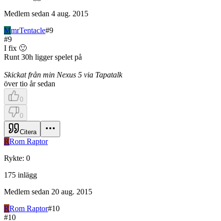
Medlem sedan
4 aug. 2015
M
mrTentacle
#
9
#
9
I fix 🙂
Runt 30h ligger spelet på
Skickat från min Nexus 5 via Tapatalk
över tio år sedan
0
0
Citera
R
Rom Raptor
Rykte
:
0
175
inlägg
Medlem sedan
20 aug. 2015
R
Rom Raptor
#
10
#
10