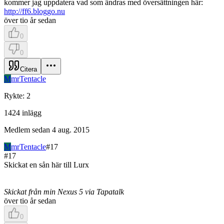
kommer jag uppdatera vad som ändras med översättningen här:
http://ff6.bloggo.nu
över tio år sedan
0
0
Citera
M
mrTentacle
Rykte
:
2
1424
inlägg
Medlem sedan
4 aug. 2015
M
mrTentacle
#
17
#
17
Skickat en sån här till Lurx
Skickat från min Nexus 5 via Tapatalk
över tio år sedan
0