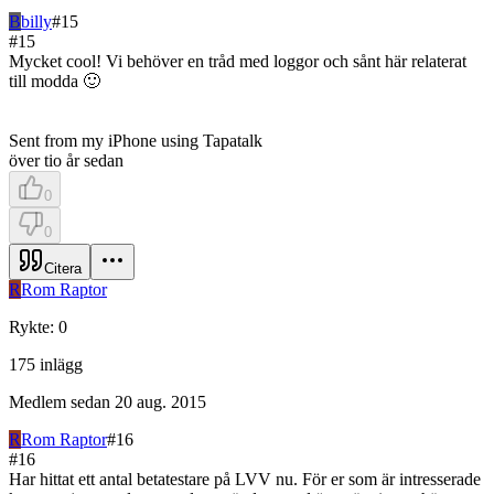
B
billy
#
15
#
15
Mycket cool! Vi behöver en tråd med loggor och sånt här relaterat
till modda 🙂
Sent from my iPhone using Tapatalk
över tio år sedan
0
0
Citera
R
Rom Raptor
Rykte
:
0
175
inlägg
Medlem sedan
20 aug. 2015
R
Rom Raptor
#
16
#
16
Har hittat ett antal betatestare på LVV nu. För er som är intresserade