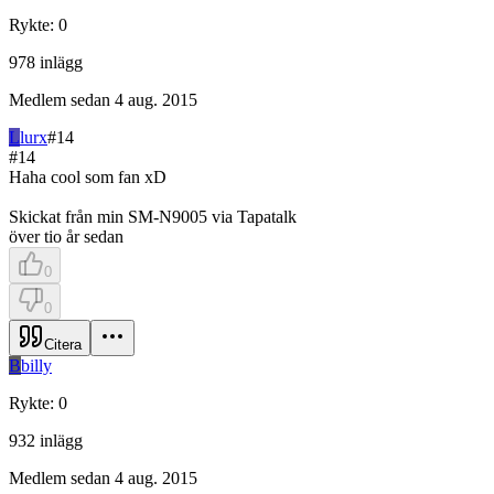
Rykte
:
0
978
inlägg
Medlem sedan
4 aug. 2015
L
lurx
#
14
#
14
Haha cool som fan xD
Skickat från min SM-N9005 via Tapatalk
över tio år sedan
0
0
Citera
B
billy
Rykte
:
0
932
inlägg
Medlem sedan
4 aug. 2015