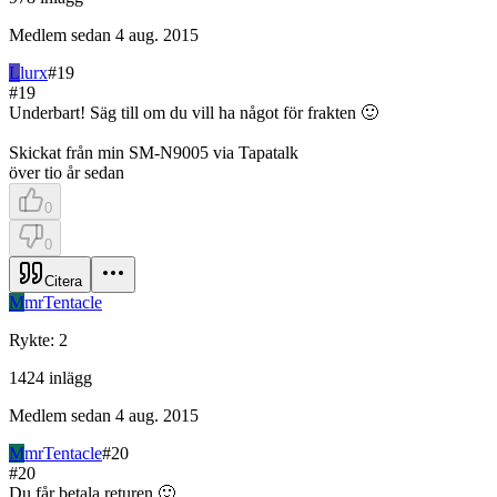
Medlem sedan
4 aug. 2015
L
lurx
#
19
#
19
Underbart! Säg till om du vill ha något för frakten 🙂
Skickat från min SM-N9005 via Tapatalk
över tio år sedan
0
0
Citera
M
mrTentacle
Rykte
:
2
1424
inlägg
Medlem sedan
4 aug. 2015
M
mrTentacle
#
20
#
20
Du får betala returen 🙂