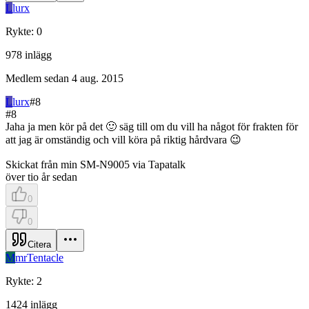
L
lurx
Rykte
:
0
978
inlägg
Medlem sedan
4 aug. 2015
L
lurx
#
8
#
8
Jaha ja men kör på det 🙂 säg till om du vill ha något för frakten för
att jag är omständig och vill köra på riktig hårdvara 😉
Skickat från min SM-N9005 via Tapatalk
över tio år sedan
0
0
Citera
M
mrTentacle
Rykte
:
2
1424
inlägg