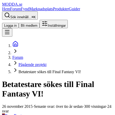
MODDA
.se
Hem
Forum
Fynd
Marknadsplats
Produkter
Guider
Sök innehåll...
⌘
K
Logga in
Bli medlem
Inställningar
Forum
Pågående projekt
Betatestare sökes till Final Fantasy VI!
Betatestare sökes till Final
Fantasy VI!
26 november 2015
·
Senaste svar
:
över tio år sedan
·
300
visningar
·
24
svar