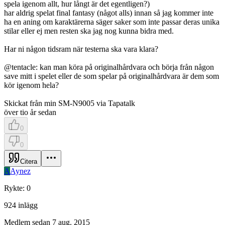
spela igenom allt, hur långt är det egentligen?)
har aldrig spelat final fantasy (något alls) innan så jag kommer inte
ha en aning om karaktärerna säger saker som inte passar deras unika
stilar eller ej men resten ska jag nog kunna bidra med.
Har ni någon tidsram när testerna ska vara klara?
@tentacle: kan man köra på originalhårdvara och börja från någon
save mitt i spelet eller de som spelar på originalhårdvara är dem som
kör igenom hela?
Skickat från min SM-N9005 via Tapatalk
över tio år sedan
0
0
Citera
A
Aynez
Rykte
:
0
924
inlägg
Medlem sedan
7 aug. 2015