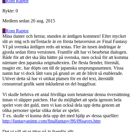
R
Rom Raptor
Rykte
:
0
Medlem sedan
20 aug. 2015
R
Rom Raptor
Mina damer och herrar, stunden är äntligen kommen! Efter mycket
slit av mig och mrTentacle är en första betaversion av Final Fantasy
VI på svenska äntligen redo att testas. Fler än tusen ändringar är
gjorda sedan förra versionen. Framför allt har vi bearbetat dialogen.
Både för att det ska låta bättre på svenska, men också för att komma
närmare den japanska originaltexten. De flesta fiender, föremål,
magier etc. har döpts om till de japanska ursprungsnamnen. Vissa
namn har vi dock låtit vara på grund av att de blivit så etablerade.
Utöver detta så har vi utökat platsen för en del text, återställt
censurerad grafik samt inkluderat en del buggfixar.
Vi skulle behöva ett antal frivilliga som betatestar denna översättning
innan vi släpper patchen. Har du möjlighet att spela igenom hela
spelet vore det guld, men vi kan också dela upp detta genom att
olika personer spelar olika delar av spelet.
T ex. skulle vi kunna dela upp det med hjälp av dessa sparfiler:
http://fantasyanime.com/finalfantasy/ff6/ff6saves.htm
Det vi vill att ni tittar på är framför allt: