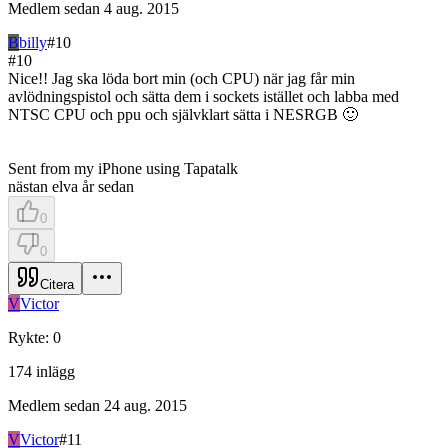
Medlem sedan
4 aug. 2015
B
billy
#
10
#
10
Nice!! Jag ska löda bort min (och CPU) när jag får min
avlödningspistol och sätta dem i sockets istället och labba med
NTSC CPU och ppu och självklart sätta i NESRGB 🙂
Sent from my iPhone using Tapatalk
nästan elva år sedan
0
0
Citera
V
Victor
Rykte
:
0
174
inlägg
Medlem sedan
24 aug. 2015
V
Victor
#
11