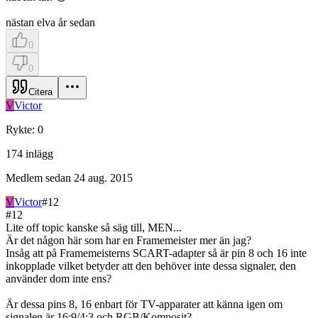
nästan elva år sedan
0
0
Citera
V
Victor
Rykte
:
0
174
inlägg
Medlem sedan
24 aug. 2015
V
Victor
#
12
#
12
Lite off topic kanske så säg till, MEN...
Är det någon här som har en Framemeister mer än jag?
Insåg att på Framemeisterns SCART-adapter så är pin 8 och 16 inte
inkopplade vilket betyder att den behöver inte dessa signaler, den
använder dom inte ens?
Är dessa pins 8, 16 enbart för TV-apparater att känna igen om
signalen är 16:9/4:3 och RGB/Komposit?