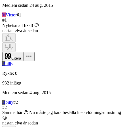
Medlem sedan
24 aug. 2015
V
Victor
#
1
#
1
Nyhetsmail fixat! 😉
nästan elva år sedan
0
0
Citera
B
billy
Rykte
:
0
932
inlägg
Medlem sedan
4 aug. 2015
B
billy
#
2
#
2
Samma här 🙂 Nu måste jag bara beställa lite avlödningsutrustning
😉
nästan elva år sedan