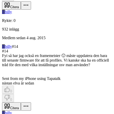
Citera
B
billy
Rykte
:
0
932
inlägg
Medlem sedan
4 aug. 2015
B
billy
#
14
#
14
Fyi så har jag också en framemeister 🙂 måste uppdatera den bara
till senaste firmware för att få profiles. Vi kanske ska ha en officiell
tråd för den med vilka inställningar osv man använder?
Sent from my iPhone using Tapatalk
nästan elva år sedan
0
0
Citera
B
billy