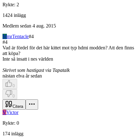
Rykte
:
2
1424
inlägg
Medlem sedan
4 aug. 2015
M
mrTentacle
#
4
#
4
Vad är fördel för det här kittet mot typ hdmi modden? Att den finns
att köpa?
Inte så insatt i nes världen
Skrivet som hastigast via Tapatalk
nästan elva år sedan
0
0
Citera
V
Victor
Rykte
:
0
174
inlägg