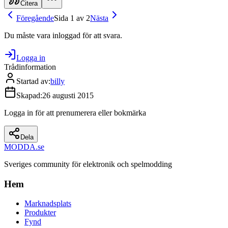
Citera
Föregående
Sida 1 av 2
Nästa
Du måste vara inloggad för att svara.
Logga in
Trådinformation
Startad av
:
billy
Skapad
:
26 augusti 2015
Logga in för att prenumerera eller bokmärka
Dela
MODDA
.se
Sveriges community för elektronik och spelmodding
Hem
Marknadsplats
Produkter
Fynd