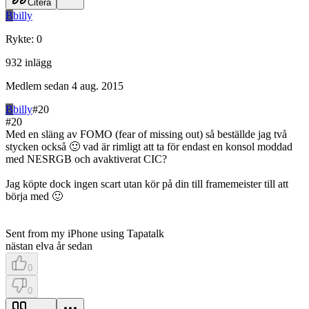
Citera
B
billy
Rykte
:
0
932
inlägg
Medlem sedan
4 aug. 2015
B
billy
#
20
#
20
Med en släng av FOMO (fear of missing out) så beställde jag två
stycken också 🙂 vad är rimligt att ta för endast en konsol moddad
med NESRGB och avaktiverat CIC?
Jag köpte dock ingen scart utan kör på din till framemeister till att
börja med 🙂
Sent from my iPhone using Tapatalk
nästan elva år sedan
0
0