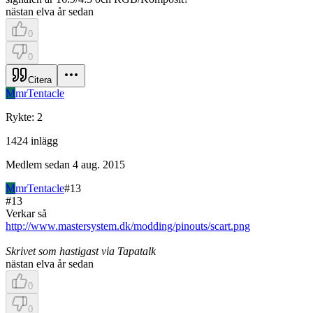
nästan elva år sedan
0
0
Citera
M
mrTentacle
Rykte
:
2
1424
inlägg
Medlem sedan
4 aug. 2015
M
mrTentacle
#
13
#
13
Verkar så
http://www.mastersystem.dk/modding/pinouts/scart.png
Skrivet som hastigast via Tapatalk
nästan elva år sedan
0
0