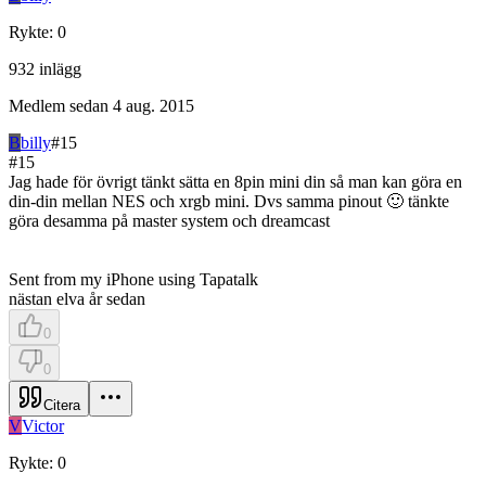
Rykte
:
0
932
inlägg
Medlem sedan
4 aug. 2015
B
billy
#
15
#
15
Jag hade för övrigt tänkt sätta en 8pin mini din så man kan göra en
din-din mellan NES och xrgb mini. Dvs samma pinout 🙂 tänkte
göra desamma på master system och dreamcast
Sent from my iPhone using Tapatalk
nästan elva år sedan
0
0
Citera
V
Victor
Rykte
:
0