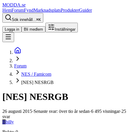
MODDA
.se
Hem
Forum
Fynd
Marknadsplats
Produkter
Guider
Sök innehåll...
⌘
K
Logga in
Bli medlem
Inställningar
Forum
NES / Famicom
[NES] NESRGB
[NES] NESRGB
26 augusti 2015
·
Senaste svar
:
över tio år sedan
·
6 495
visningar
·
25
svar
B
billy
Rykte
:
0