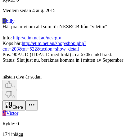
Medlem sedan
4 aug. 2015
B
billy
Här pratar vi om allt som rör NESRGB från "viletim".
Info:
http://etim.net.au/nesrgb/
Köps här:
http://etim.net.au/shop/shop.php?
crn=203&rn=522&action=show_detail
Pris: 90AUD (110AUD med frakt) - ca 670kr inkl frakt.
Status: Slut just nu, beräknas komma in i mitten av September
nästan elva år sedan
0
0
Citera
V
Victor
Rykte
:
0
174
inlägg