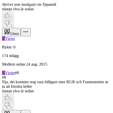
Skrivet som hastigast via Tapatalk
nästan elva år sedan
0
0
Citera
V
Victor
Rykte
:
0
174
inlägg
Medlem sedan
24 aug. 2015
V
Victor
#
8
#
8
Nja, det kommer nog vara billigare men RGB och Framemeister är
ju att föredra hellre
nästan elva år sedan
0
0