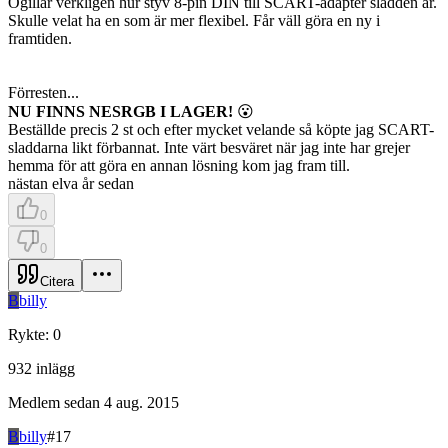
Ogillar verkligen hur styv 8-pin DIN till SCART-adapter sladden är.
Skulle velat ha en som är mer flexibel. Får väll göra en ny i
framtiden.
Förresten...
NU FINNS NESRGB I LAGER!
😮
Beställde precis 2 st och efter mycket velande så köpte jag SCART-
sladdarna likt förbannat. Inte värt besväret när jag inte har grejer
hemma för att göra en annan lösning kom jag fram till.
nästan elva år sedan
0
0
Citera
B
billy
Rykte
:
0
932
inlägg
Medlem sedan
4 aug. 2015
B
billy
#
17