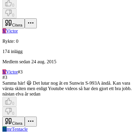
0
0
Citera
V
Victor
Rykte
:
0
174
inlägg
Medlem sedan
24 aug. 2015
V
Victor
#
3
#
3
Samma här! 😃 Det lutar nog åt en Sunwin S-993A ändå. Kan vara
värsta skiten men enligt Youtube videos så har den gjort ett bra jobb.
nästan elva år sedan
0
0
Citera
M
mrTentacle