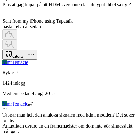
Plus att jag tippar på att HDMI-versionen lär bli typ dubbel så dyr?
Sent from my iPhone using Tapatalk
nästan elva år sedan
0
0
Citera
M
mrTentacle
Rykte
:
2
1424
inlägg
Medlem sedan
4 aug. 2015
M
mrTentacle
#
7
#
7
Tappar man helt den analoga signalen med hdmi modden? Det suger
ju lite.
Antagligen dyrare än en framemaeister om dom inte gör sinnessjukt
många...