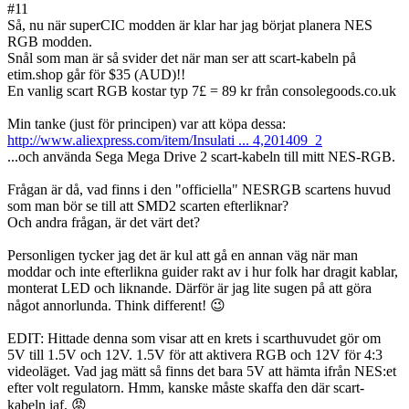
#
11
Så, nu när superCIC modden är klar har jag börjat planera NES
RGB modden.
Snål som man är så svider det när man ser att scart-kabeln på
etim.shop går för $35 (AUD)!!
En vanlig scart RGB kostar typ 7£ = 89 kr från consolegoods.co.uk
Min tanke (just för principen) var att köpa dessa:
http://www.aliexpress.com/item/Insulati ... 4,201409_2
...och använda Sega Mega Drive 2 scart-kabeln till mitt NES-RGB.
Frågan är då, vad finns i den "officiella" NESRGB scartens huvud
som man bör se till att SMD2 scarten efterliknar?
Och andra frågan, är det värt det?
Personligen tycker jag det är kul att gå en annan väg när man
moddar och inte efterlikna guider rakt av i hur folk har dragit kablar,
monterat LED och liknande. Därför är jag lite sugen på att göra
något annorlunda. Think different! 😉
EDIT: Hittade denna som visar att en krets i scarthuvudet gör om
5V till 1.5V och 12V. 1.5V för att aktivera RGB och 12V för 4:3
videoläget. Vad jag mätt så finns det bara 5V att hämta ifrån NES:et
efter volt regulatorn. Hmm, kanske måste skaffa den där scart-
kabeln iaf. 😡