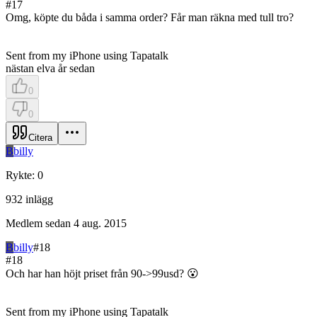
#
17
Omg, köpte du båda i samma order? Får man räkna med tull tro?
Sent from my iPhone using Tapatalk
nästan elva år sedan
0
0
Citera
B
billy
Rykte
:
0
932
inlägg
Medlem sedan
4 aug. 2015
B
billy
#
18
#
18
Och har han höjt priset från 90->99usd? 😮
Sent from my iPhone using Tapatalk