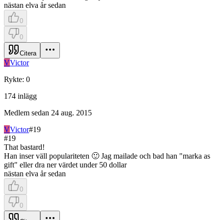
nästan elva år sedan
0
0
Citera
V
Victor
Rykte
:
0
174
inlägg
Medlem sedan
24 aug. 2015
V
Victor
#
19
#
19
That bastard!
Han inser väll populariteten 🙂 Jag mailade och bad han "marka as
gift" eller dra ner värdet under 50 dollar
nästan elva år sedan
0
0