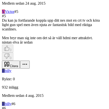
Medlem sedan
24 aug. 2015
V
Victor
#
5
#
5
Du kan ju fortfarande koppla upp ditt nes mot en crt tv och köra
light gun spel men även njuta av fantastisk bild med riktiga
scanlines.
Men bryr man sig inte om det så är väll hdmi mer attraktivt.
nästan elva år sedan
0
0
Citera
B
billy
Rykte
:
0
932
inlägg
Medlem sedan
4 aug. 2015
B
billy
#
6
#
6