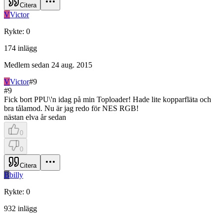
Citera
V
Victor
Rykte
:
0
174
inlägg
Medlem sedan
24 aug. 2015
V
Victor
#
9
#
9
Fick bort PPU\'n idag på min Toploader! Hade lite kopparfläta och
bra tålamod. Nu är jag redo för NES RGB!
nästan elva år sedan
0
0
Citera
B
billy
Rykte
:
0
932
inlägg