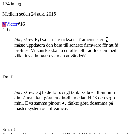
174
inlägg
Medlem sedan
24 aug. 2015
V
Victor
#
16
#
16
billy skrev:
Fyi så har jag också en framemeister 🙂
måste uppdatera den bara till senaste firmware för att få
profiles. Vi kanske ska ha en officiell tråd för den med
vilka inställningar osv man använder?
Do it!
billy skrev:
Jag hade för övrigt tänkt sätta en 8pin mini
din så man kan göra en din-din mellan NES och xrgb
mini. Dvs samma pinout 🙂 tänkte göra desamma på
master system och dreamcast
Smart!