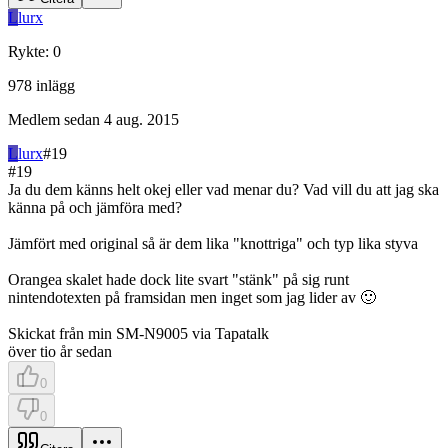
L
lurx
Rykte
:
0
978
inlägg
Medlem sedan
4 aug. 2015
L
lurx
#
19
#
19
Ja du dem känns helt okej eller vad menar du? Vad vill du att jag ska
känna på och jämföra med?
Jämfört med original så är dem lika "knottriga" och typ lika styva
Orangea skalet hade dock lite svart "stänk" på sig runt
nintendotexten på framsidan men inget som jag lider av 🙂
Skickat från min SM-N9005 via Tapatalk
över tio år sedan
0
0