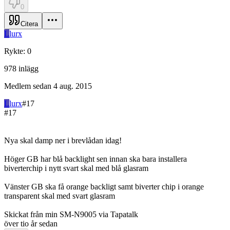
0
Citera
L
lurx
Rykte
:
0
978
inlägg
Medlem sedan
4 aug. 2015
L
lurx
#
17
#
17
Nya skal damp ner i brevlådan idag!
Höger GB har blå backlight sen innan ska bara installera
biverterchip i nytt svart skal med blå glasram
Vänster GB ska få orange backligt samt biverter chip i orange
transparent skal med svart glasram
Skickat från min SM-N9005 via Tapatalk
över tio år sedan