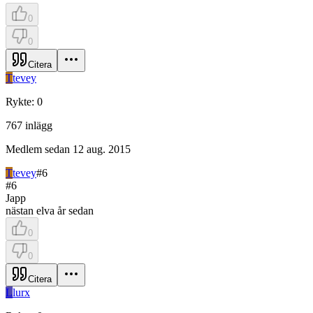
0
0
Citera
T
tevey
Rykte
:
0
767
inlägg
Medlem sedan
12 aug. 2015
T
tevey
#
6
#
6
Japp
nästan elva år sedan
0
0
Citera
L
lurx