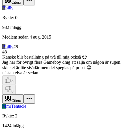
Citera
B
billy
Rykte
:
0
932
inlägg
Medlem sedan
4 aug. 2015
B
billy
#
8
#
8
Kanske blir beställning på två till mig också 🙂
Jag har för övrigt flera Gameboy dmg att sälja om någon är sugen,
skicket är lite sisådär men det speglas på priset 😉
nästan elva år sedan
0
0
Citera
M
mrTentacle
Rykte
:
2
1424
inlägg