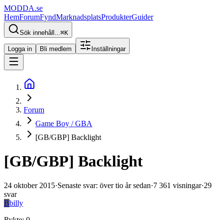
MODDA
.se
Hem
Forum
Fynd
Marknadsplats
Produkter
Guider
Sök innehåll...
⌘
K
Logga in
Bli medlem
Inställningar
Forum
Game Boy / GBA
[GB/GBP] Backlight
[GB/GBP] Backlight
24 oktober 2015
·
Senaste svar
:
över tio år sedan
·
7 361
visningar
·
29
svar
B
billy
Rykte
:
0