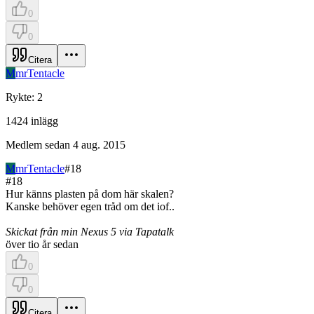
0
0
Citera
M
mrTentacle
Rykte
:
2
1424
inlägg
Medlem sedan
4 aug. 2015
M
mrTentacle
#
18
#
18
Hur känns plasten på dom här skalen?
Kanske behöver egen tråd om det iof..
Skickat från min Nexus 5 via Tapatalk
över tio år sedan
0
0
Citera