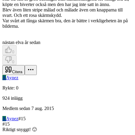
köpte en biverter också men den har jag inte satt in ännu.
Blev även liten stripe målad och målade även om knapparna till
svart. Och ett rosa skärmskydd.
Var svårt att fånga skärmen bra, den är bättre i verkligeheten än på
bilderna.
nästan elva år sedan
0
0
Citera
A
Aynez
Rykte
:
0
924
inlägg
Medlem sedan
7 aug. 2015
A
Aynez
#
15
#
15
Riktigt snyggt! 🙂