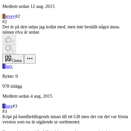
Medlem sedan
12 aug. 2015
T
tevey
#
2
#
2
Det är på den sidan jag kollat med, men inte beställt något ännu.
nästan elva år sedan
0
0
Citera
L
lurx
Rykte
:
0
978
inlägg
Medlem sedan
4 aug. 2015
L
lurx
#
3
#
3
Köpt på handheldlegends innan till ett GB men det var det var första
version som nu är utgående ur sortimentet.