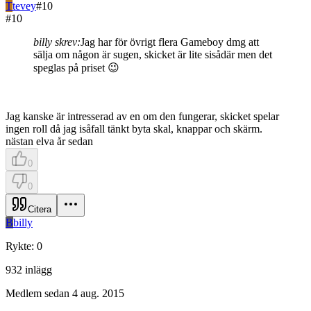
T
tevey
#
10
#
10
billy skrev:
Jag har för övrigt flera Gameboy dmg att
sälja om någon är sugen, skicket är lite sisådär men det
speglas på priset 😉
Jag kanske är intresserad av en om den fungerar, skicket spelar
ingen roll då jag isåfall tänkt byta skal, knappar och skärm.
nästan elva år sedan
0
0
Citera
B
billy
Rykte
:
0
932
inlägg
Medlem sedan
4 aug. 2015