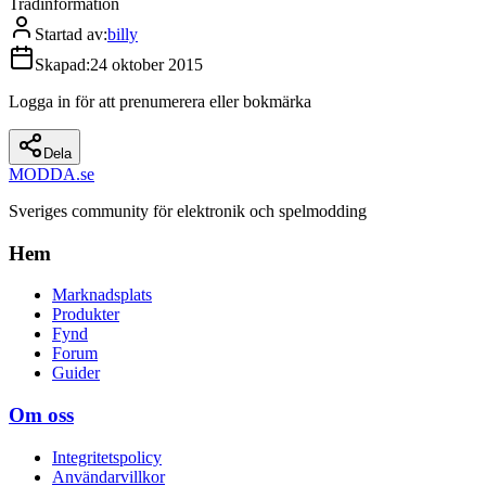
Trådinformation
Startad av
:
billy
Skapad
:
24 oktober 2015
Logga in för att prenumerera eller bokmärka
Dela
MODDA
.se
Sveriges community för elektronik och spelmodding
Hem
Marknadsplats
Produkter
Fynd
Forum
Guider
Om oss
Integritetspolicy
Användarvillkor