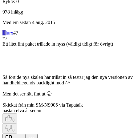
Rykte
:
0
978
inlägg
Medlem sedan
4 aug. 2015
L
lurx
#
7
#
7
Ett litet fint paket trillade in nyss (väldigt tidigt för övrigt)
Så fort de nya skalen har trillat in så testar jag den nya versionen av
handheldlegends backlight mod ^^
Men det ser rätt fint ut 🙂
Skickat från min SM-N9005 via Tapatalk
nästan elva år sedan
0
0