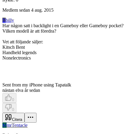
Medlem sedan
4 aug. 2015
B
billy
Har någon satt i backlight i en Gameboy eller Gameboy pocket?
Vilken modell är att föredra?
Vet att följande säljer:
Kitsch Bent
Handheld legends
Nonelectronics
Sent from my iPhone using Tapatalk
nästan elva år sedan
0
0
Citera
M
mrTentacle