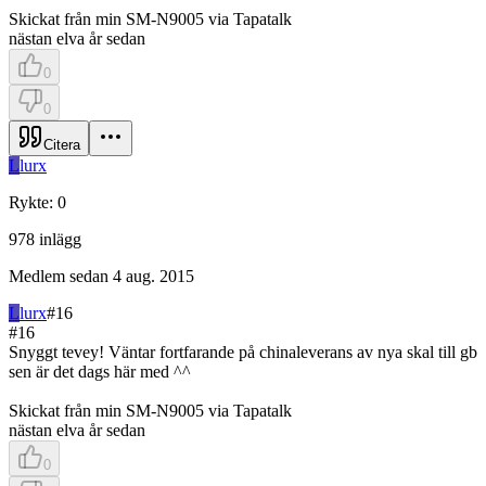
Skickat från min SM-N9005 via Tapatalk
nästan elva år sedan
0
0
Citera
L
lurx
Rykte
:
0
978
inlägg
Medlem sedan
4 aug. 2015
L
lurx
#
16
#
16
Snyggt tevey! Väntar fortfarande på chinaleverans av nya skal till gb
sen är det dags här med ^^
Skickat från min SM-N9005 via Tapatalk
nästan elva år sedan
0