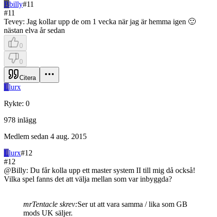
B
billy
#
11
#
11
Tevey: Jag kollar upp de om 1 vecka när jag är hemma igen 🙂
nästan elva år sedan
0
0
Citera
L
lurx
Rykte
:
0
978
inlägg
Medlem sedan
4 aug. 2015
L
lurx
#
12
#
12
@Billy: Du får kolla upp ett master system II till mig då också!
Vilka spel fanns det att välja mellan som var inbyggda?
mrTentacle skrev:
Ser ut att vara samma / lika som GB
mods UK säljer.