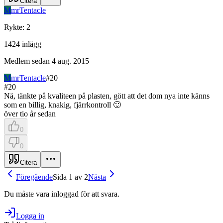
Citera
M
mrTentacle
Rykte
:
2
1424
inlägg
Medlem sedan
4 aug. 2015
M
mrTentacle
#
20
#
20
Nä, tänkte på kvaliteen på plasten, gött att det dom nya inte känns
som en billig, knakig, fjärrkontroll 🙂
över tio år sedan
0
0
Citera
Föregående
Sida 1 av 2
Nästa
Du måste vara inloggad för att svara.
Logga in