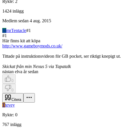
Rykte
:
2
1424
inlägg
Medlem sedan
4 aug. 2015
M
mrTentacle
#
1
#
1
Här finns kit att köpa
http://www.gameboymods.co.uk/
Tittade på instruktionsvideon för GB pocket, ser riktigt knepigt ut.
Skickat från min Nexus 5 via Tapatalk
nästan elva år sedan
0
0
Citera
T
tevey
Rykte
:
0
767
inlägg