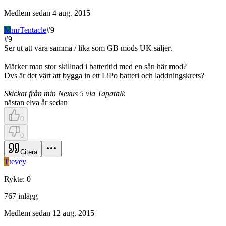
Medlem sedan
4 aug. 2015
M
mrTentacle
#
9
#
9
Ser ut att vara samma / lika som GB mods UK säljer.
Märker man stor skillnad i batteritid med en sån här mod?
Dvs är det värt att bygga in ett LiPo batteri och laddningskrets?
Skickat från min Nexus 5 via Tapatalk
nästan elva år sedan
0
0
Citera
T
tevey
Rykte
:
0
767
inlägg
Medlem sedan
12 aug. 2015