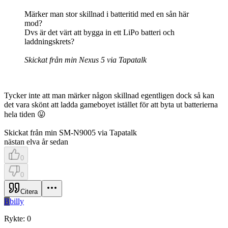
Märker man stor skillnad i batteritid med en sån här
mod?
Dvs är det värt att bygga in ett LiPo batteri och
laddningskrets?
Skickat från min Nexus 5 via Tapatalk
Tycker inte att man märker någon skillnad egentligen dock så kan
det vara skönt att ladda gameboyet istället för att byta ut batterierna
hela tiden 😛
Skickat från min SM-N9005 via Tapatalk
nästan elva år sedan
0
0
Citera
B
billy
Rykte
:
0