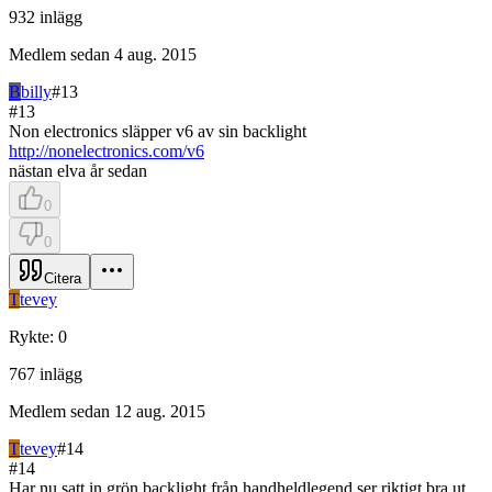
932
inlägg
Medlem sedan
4 aug. 2015
B
billy
#
13
#
13
Non electronics släpper v6 av sin backlight
http://nonelectronics.com/v6
nästan elva år sedan
0
0
Citera
T
tevey
Rykte
:
0
767
inlägg
Medlem sedan
12 aug. 2015
T
tevey
#
14
#
14
Har nu satt in grön backlight från handheldlegend ser riktigt bra ut,