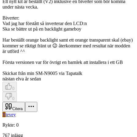
Ett nytt kit är beställt (V2) inklusive en biverter som bör komma
under nästa vecka.
Biverter:
Vad jag har förstått så inverterar den LCD:n
Ska se bättre ut på en backlight gameboy
Har beställt orange backlight samt ett orange transparent skal (ebay)
kommer se riktigt fränt ut 😉 återkommer med resultat när modden
är utförd ^^
Första versionen var för övrigt en barnlek att installera i ett GB
Skickat från min SM-N9005 via Tapatalk
nästan elva år sedan
0
0
Citera
T
tevey
Rykte
:
0
767
inlägg