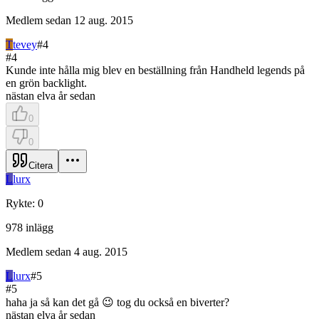
Medlem sedan
12 aug. 2015
T
tevey
#
4
#
4
Kunde inte hålla mig blev en beställning från Handheld legends på
en grön backlight.
nästan elva år sedan
0
0
Citera
L
lurx
Rykte
:
0
978
inlägg
Medlem sedan
4 aug. 2015
L
lurx
#
5
#
5
haha ja så kan det gå 😉 tog du också en biverter?
nästan elva år sedan