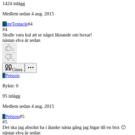
1424
inlägg
Medlem sedan
4 aug. 2015
M
mrTentacle
#
4
#
4
Skulle vara kul att se något liknande om boxar!
nästan elva år sedan
0
0
Citera
P
Petsson
Rykte
:
0
95
inlägg
Medlem sedan
4 aug. 2015
P
Petsson
#
5
#
5
Det ska jag absolut ha i åtanke nästa gång jag bigar till en box 🙂
nästan elva år sedan