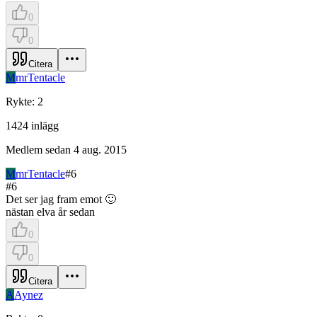
0
0
Citera
M
mrTentacle
Rykte
:
2
1424
inlägg
Medlem sedan
4 aug. 2015
M
mrTentacle
#
6
#
6
Det ser jag fram emot 🙂
nästan elva år sedan
0
0
Citera
A
Aynez