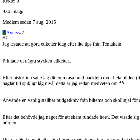
Rykte
:
0
924
inlägg
Medlem sedan
7 aug. 2015
A
Aynez
#
7
#
7
Jag testade att göra etiketter idag efter lite tips från Tentakeln.
Printade ut några stycken etiketter..
Efter utskriften satte jag dit en remsa bred packtejp över hela bilden 
naglar till sjukligt låg nivå, detta är jag redan medveten om 🙂
Använde en vanlig ställbar budgetkniv från biltema och skollinjal för a
Efter det behövde jag något för att skära rundade hörn. Det visade sig e
hörnen.
Det var lite knepigt att skära hörnen med denna typ av kniv. Jag ska 