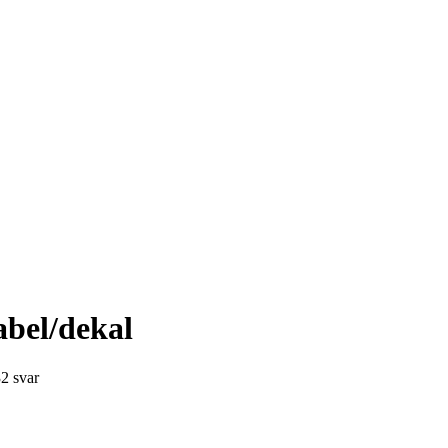
label/dekal
32
svar