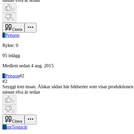
nästan elva år sedan
0
0
Citera
P
Petsson
Rykte
:
0
95
inlägg
Medlem sedan
4 aug. 2015
P
Petsson
#
2
#
2
Snyggt tom tusan. Älskar sådan här bildserier som visar produktionen f
nästan elva år sedan
0
0
Citera
M
mrTentacle