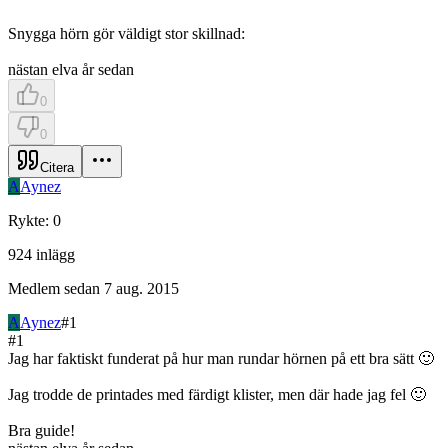
Snygga hörn gör väldigt stor skillnad:
nästan elva år sedan
0
0
Citera
A
Aynez
Rykte
:
0
924
inlägg
Medlem sedan
7 aug. 2015
A
Aynez
#
1
#
1
Jag har faktiskt funderat på hur man rundar hörnen på ett bra sätt 🙂
Jag trodde de printades med färdigt klister, men där hade jag fel 🙂
Bra guide!