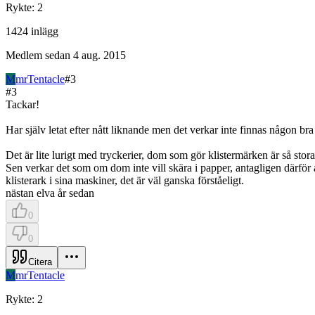
Rykte
:
2
1424
inlägg
Medlem sedan
4 aug. 2015
M
mrTentacle
#
3
#
3
Tackar!
Har själv letat efter nått liknande men det verkar inte finnas någon bra
Det är lite lurigt med tryckerier, dom som gör klistermärken är så stora
Sen verkar det som om dom inte vill skära i papper, antagligen därför all
klisterark i sina maskiner, det är väl ganska förståeligt.
nästan elva år sedan
0
0
Citera
M
mrTentacle
Rykte
:
2