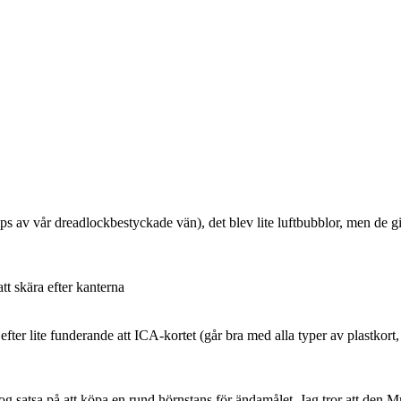
(tips av vår dreadlockbestyckade vän), det blev lite luftbubblor, men de g
tt skära efter kanterna
fter lite funderande att ICA-kortet (går bra med alla typer av plastkort,
nog satsa på att köpa en rund hörnstans för ändamålet. Jag tror att den