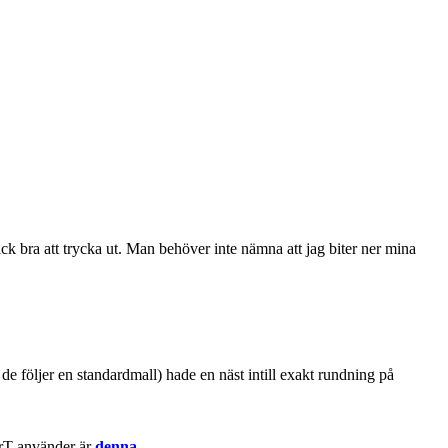
ick bra att trycka ut. Man behöver inte nämna att jag biter ner mina
 de följer en standardmall) hade en näst intill exakt rundning på
 MrT använder är
denna