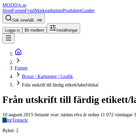
MODDA
.se
Hem
Forum
Fynd
Marknadsplats
Produkter
Guider
Sök innehåll...
⌘
K
Logga in
Bli medlem
Inställningar
Forum
Boxar / Kartonger / Grafik
Från utskrift till färdig etikett/label/dekal
Från utskrift till färdig etikett/
10 augusti 2015
·
Senaste svar
:
nästan elva år sedan
·
11 072
visningar
·
M
mrTentacle
Rykte
:
2