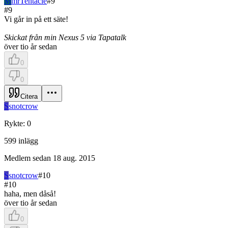
M
mrTentacle
#
9
#
9
Vi går in på ett säte!
Skickat från min Nexus 5 via Tapatalk
över tio år sedan
0
0
Citera
S
snotcrow
Rykte
:
0
599
inlägg
Medlem sedan
18 aug. 2015
S
snotcrow
#
10
#
10
haha, men dåså!
över tio år sedan
0