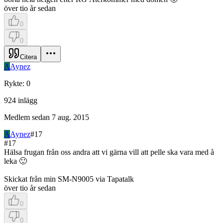
över tio år sedan
0
0
Citera
A
Aynez
Rykte
:
0
924
inlägg
Medlem sedan
7 aug. 2015
A
Aynez
#
17
#
17
Hälsa frugan från oss andra att vi gärna vill att pelle ska vara med å
leka 🙂
Skickat från min SM-N9005 via Tapatalk
över tio år sedan
0
0