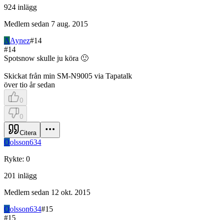
924
inlägg
Medlem sedan
7 aug. 2015
A
Aynez
#
14
#
14
Spotsnow skulle ju köra 🙂
Skickat från min SM-N9005 via Tapatalk
över tio år sedan
0
0
Citera
O
olsson634
Rykte
:
0
201
inlägg
Medlem sedan
12 okt. 2015
O
olsson634
#
15
#
15