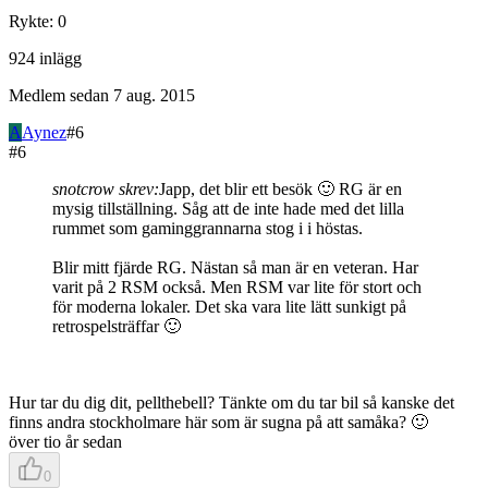
Rykte
:
0
924
inlägg
Medlem sedan
7 aug. 2015
A
Aynez
#
6
#
6
snotcrow skrev:
Japp, det blir ett besök 🙂 RG är en
mysig tillställning. Såg att de inte hade med det lilla
rummet som gaminggrannarna stog i i höstas.
Blir mitt fjärde RG. Nästan så man är en veteran. Har
varit på 2 RSM också. Men RSM var lite för stort och
för moderna lokaler. Det ska vara lite lätt sunkigt på
retrospelsträffar 🙂
Hur tar du dig dit, pellthebell? Tänkte om du tar bil så kanske det
finns andra stockholmare här som är sugna på att samåka? 🙂
över tio år sedan
0