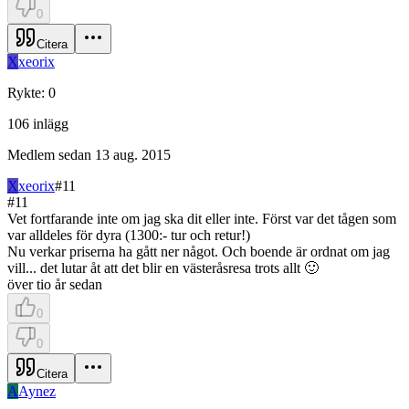
0
Citera
X
xeorix
Rykte
:
0
106
inlägg
Medlem sedan
13 aug. 2015
X
xeorix
#
11
#
11
Vet fortfarande inte om jag ska dit eller inte. Först var det tågen som
var alldeles för dyra (1300:- tur och retur!)
Nu verkar priserna ha gått ner något. Och boende är ordnat om jag
vill... det lutar åt att det blir en västeråsresa trots allt 🙂
över tio år sedan
0
0
Citera
A
Aynez