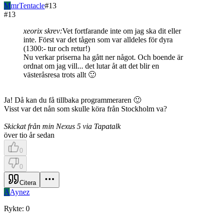
M
mrTentacle
#
13
#
13
xeorix skrev:
Vet fortfarande inte om jag ska dit eller
inte. Först var det tågen som var alldeles för dyra
(1300:- tur och retur!)
Nu verkar priserna ha gått ner något. Och boende är
ordnat om jag vill... det lutar åt att det blir en
västeråsresa trots allt 🙂
Ja! Då kan du få tillbaka programmeraren 🙂
Visst var det nån som skulle köra från Stockholm va?
Skickat från min Nexus 5 via Tapatalk
över tio år sedan
0
0
Citera
A
Aynez
Rykte
:
0