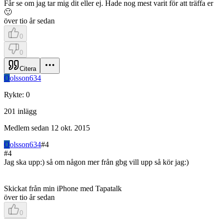
Får se om jag tar mig dit eller ej. Hade nog mest varit för att träffa er
🙂
över tio år sedan
0
0
Citera
O
olsson634
Rykte
:
0
201
inlägg
Medlem sedan
12 okt. 2015
O
olsson634
#
4
#
4
Jag ska upp:) så om någon mer från gbg vill upp så kör jag:)
Skickat från min iPhone med Tapatalk
över tio år sedan
0