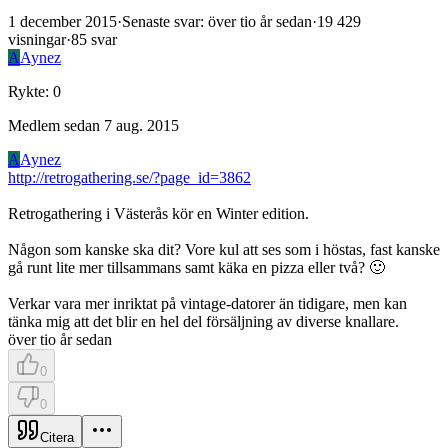
1 december 2015
·
Senaste svar
:
över tio år sedan
·
19 429
visningar
·
85
svar
A
Aynez
Rykte
:
0
Medlem sedan
7 aug. 2015
A
Aynez
http://retrogathering.se/?page_id=3862
Retrogathering i Västerås kör en Winter edition.
Någon som kanske ska dit? Vore kul att ses som i höstas, fast kanske
gå runt lite mer tillsammans samt käka en pizza eller två? 🙂
Verkar vara mer inriktat på vintage-datorer än tidigare, men kan
tänka mig att det blir en hel del försäljning av diverse knallare.
över tio år sedan
0
0
Citera