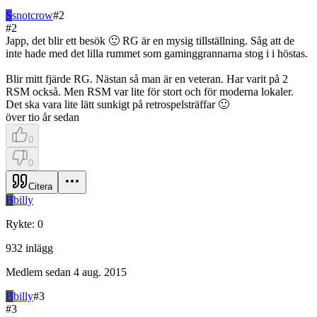
S
snotcrow
#
2
#
2
Japp, det blir ett besök 🙂 RG är en mysig tillställning. Såg att de
inte hade med det lilla rummet som gaminggrannarna stog i i höstas.
Blir mitt fjärde RG. Nästan så man är en veteran. Har varit på 2
RSM också. Men RSM var lite för stort och för moderna lokaler.
Det ska vara lite lätt sunkigt på retrospelsträffar 🙂
över tio år sedan
0
0
Citera
B
billy
Rykte
:
0
932
inlägg
Medlem sedan
4 aug. 2015
B
billy
#
3
#
3