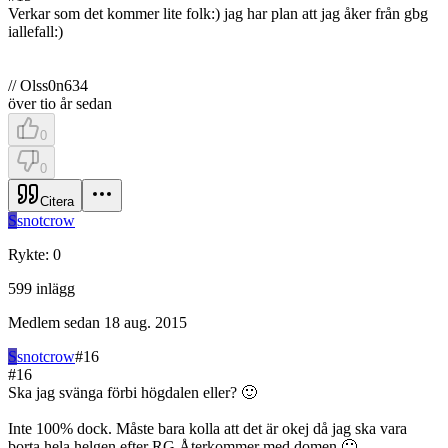
Verkar som det kommer lite folk:) jag har plan att jag åker från gbg
iallefall:)
// Olss0n634
över tio år sedan
0
0
Citera
S
snotcrow
Rykte
:
0
599
inlägg
Medlem sedan
18 aug. 2015
S
snotcrow
#
16
#
16
Ska jag svänga förbi högdalen eller? 🙂
Inte 100% dock. Måste bara kolla att det är okej då jag ska vara
borta hela helgen efter RG Återkommer med domen 🙂