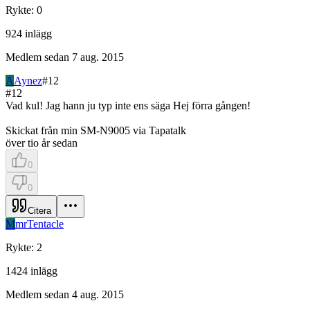
Rykte
:
0
924
inlägg
Medlem sedan
7 aug. 2015
A
Aynez
#
12
#
12
Vad kul! Jag hann ju typ inte ens säga Hej förra gången!
Skickat från min SM-N9005 via Tapatalk
över tio år sedan
0
0
Citera
M
mrTentacle
Rykte
:
2
1424
inlägg
Medlem sedan
4 aug. 2015