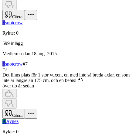
0
Citera
S
snotcrow
Rykte
:
0
599
inlägg
Medlem sedan
18 aug. 2015
S
snotcrow
#
7
#
7
Det finns plats för 1 stor vuxen, en med inte så breda axlar, en som
inte är längre än 175 cm, och en bebis! 🙂
över tio år sedan
0
0
Citera
A
Aynez
Rykte
:
0