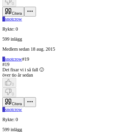
0
Citera
S
snotcrow
Rykte
:
0
599
inlägg
Medlem sedan
18 aug. 2015
S
snotcrow
#
19
#
19
Det fixar vi i så fall 🙂
över tio år sedan
0
0
Citera
S
snotcrow
Rykte
:
0
599
inlägg