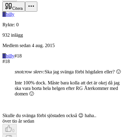
Citera
B
billy
Rykte
:
0
932
inlägg
Medlem sedan
4 aug. 2015
B
billy
#
18
#
18
snotcrow skrev:
Ska jag svänga förbi högdalen eller? 🙂
Inte 100% dock. Måste bara kolla att det är okej då jag
ska vara borta hela helgen efter RG Återkommer med
domen 🙂
Skulle du svänga förbi sjöstaden också 😉 haha..
över tio år sedan
0