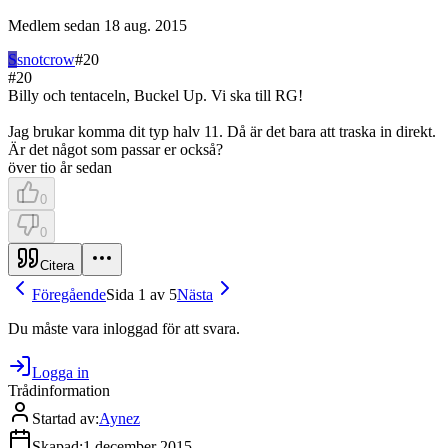
Medlem sedan
18 aug. 2015
S
snotcrow
#
20
#
20
Billy och tentaceln, Buckel Up. Vi ska till RG!
Jag brukar komma dit typ halv 11. Då är det bara att traska in direkt.
Är det något som passar er också?
över tio år sedan
0
0
Citera
Föregående
Sida 1 av 5
Nästa
Du måste vara inloggad för att svara.
Logga in
Trådinformation
Startad av
:
Aynez
Skapad
:
1 december 2015