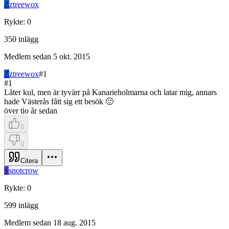
Z
ztreewox
Rykte
:
0
350
inlägg
Medlem sedan
5 okt. 2015
Z
ztreewox
#
1
#
1
Låter kul, men är tyvärr på Kanarieholmarna och latar mig, annars
hade Västerås fått sig ett besök 🙂
över tio år sedan
0
0
Citera
S
snotcrow
Rykte
:
0
599
inlägg
Medlem sedan
18 aug. 2015