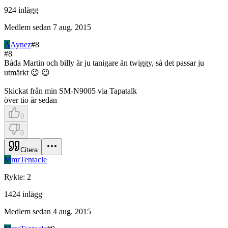
924
inlägg
Medlem sedan
7 aug. 2015
A
Aynez
#
8
#
8
Båda Martin och billy är ju tanigare än twiggy, så det passar ju
utmärkt 😉 😉
Skickat från min SM-N9005 via Tapatalk
över tio år sedan
0
0
Citera
M
mrTentacle
Rykte
:
2
1424
inlägg
Medlem sedan
4 aug. 2015