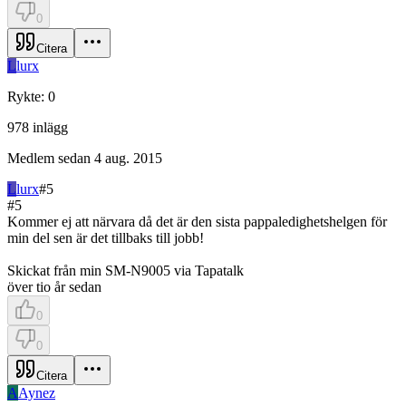
0
Citera
L
lurx
Rykte
:
0
978
inlägg
Medlem sedan
4 aug. 2015
L
lurx
#
5
#
5
Kommer ej att närvara då det är den sista pappaledighetshelgen för
min del sen är det tillbaks till jobb!
Skickat från min SM-N9005 via Tapatalk
över tio år sedan
0
0
Citera
A
Aynez