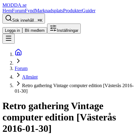
MODDA
.se
Hem
Forum
Fynd
Marknadsplats
Produkter
Guider
Sök innehåll...
⌘
K
Logga in
Bli medlem
Inställningar
Forum
Allmänt
Retro gathering Vintage computer edition [Västerås 2016-
01-30]
Retro gathering Vintage
computer edition [Västerås
2016-01-30]