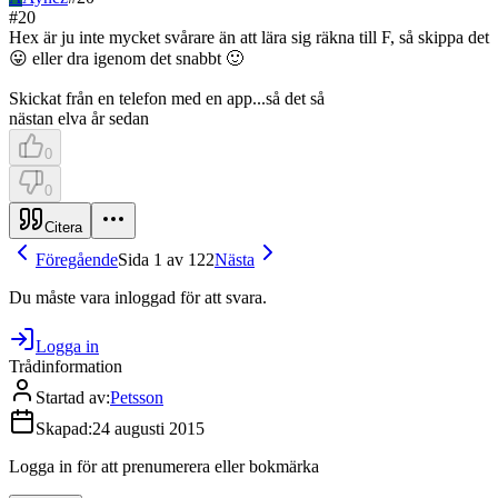
#
20
Hex är ju inte mycket svårare än att lära sig räkna till F, så skippa det
😛 eller dra igenom det snabbt 🙂
Skickat från en telefon med en app...så det så
nästan elva år sedan
0
0
Citera
Föregående
Sida 1 av 122
Nästa
Du måste vara inloggad för att svara.
Logga in
Trådinformation
Startad av
:
Petsson
Skapad
:
24 augusti 2015
Logga in för att prenumerera eller bokmärka