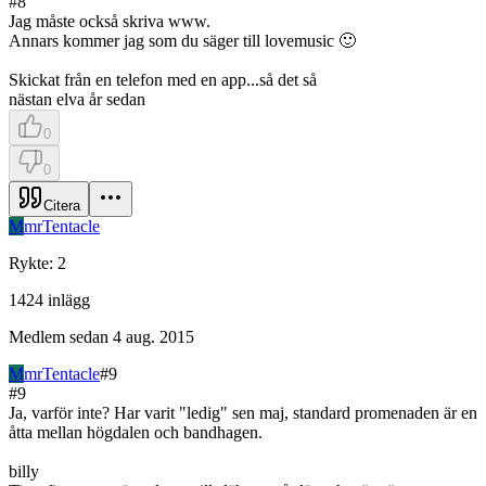
#
8
Jag måste också skriva www.
Annars kommer jag som du säger till lovemusic 🙂
Skickat från en telefon med en app...så det så
nästan elva år sedan
0
0
Citera
M
mrTentacle
Rykte
:
2
1424
inlägg
Medlem sedan
4 aug. 2015
M
mrTentacle
#
9
#
9
Ja, varför inte? Har varit "ledig" sen maj, standard promenaden är en
åtta mellan högdalen och bandhagen.
billy