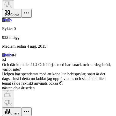
0
Citera
B
billy
Rykte
:
0
932
inlägg
Medlem sedan
4 aug. 2015
B
billy
#
4
#
4
Och där kom den! 😛 Och börjas med barnsnack och surdegsbröd,
varför inte?
Helgen har spenderats med att köpa lite bebisprylar, snart är det
dags.. Just i detta nu laddar jag upp favicons och ska ändra lite i
temat så de faktiskt används också 🙂
nästan elva år sedan
0
0
Citera