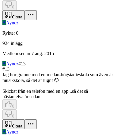
0
Citera
A
Aynez
Rykte
:
0
924
inlägg
Medlem sedan
7 aug. 2015
A
Aynez
#
13
#
13
Jag bor granne med en mellan-högstadieskola som även är
musikskola, så det är lugnt 😉
Skickat från en telefon med en app...så det så
nästan elva år sedan
0
0
Citera
A
Aynez