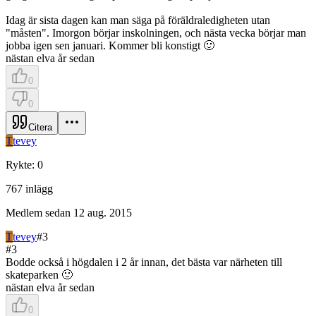
Idag är sista dagen kan man säga på föräldraledigheten utan
"måsten". Imorgon börjar inskolningen, och nästa vecka börjar man
jobba igen sen januari. Kommer bli konstigt 🙂
nästan elva år sedan
0
0
Citera
T
tevey
Rykte
:
0
767
inlägg
Medlem sedan
12 aug. 2015
T
tevey
#
3
#
3
Bodde också i högdalen i 2 år innan, det bästa var närheten till
skateparken 🙂
nästan elva år sedan
0