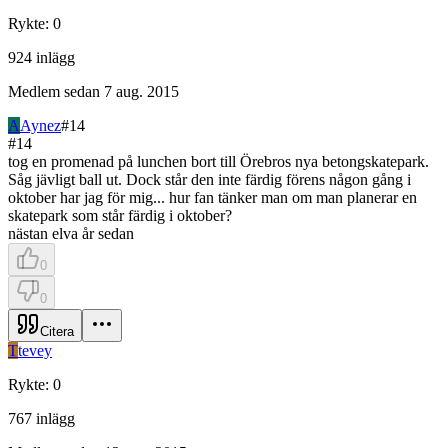
Rykte
:
0
924
inlägg
Medlem sedan
7 aug. 2015
A
Aynez
#
14
#
14
tog en promenad på lunchen bort till Örebros nya betongskatepark.
Såg jävligt ball ut. Dock står den inte färdig förens någon gång i
oktober har jag för mig... hur fan tänker man om man planerar en
skatepark som står färdig i oktober?
nästan elva år sedan
0
0
Citera
T
tevey
Rykte
:
0
767
inlägg