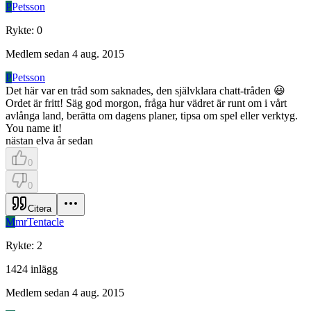
P
Petsson
Rykte
:
0
Medlem sedan
4 aug. 2015
P
Petsson
Det här var en tråd som saknades, den självklara chatt-tråden 😃
Ordet är fritt! Säg god morgon, fråga hur vädret är runt om i vårt
avlånga land, berätta om dagens planer, tipsa om spel eller verktyg.
You name it!
nästan elva år sedan
0
0
Citera
M
mrTentacle
Rykte
:
2
1424
inlägg
Medlem sedan
4 aug. 2015