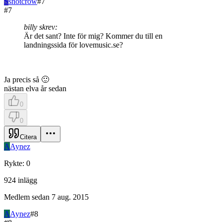
S
snotcrow
#
7
#
7
billy skrev:
Är det sant? Inte för mig? Kommer du till en
landningssida för lovemusic.se?
Ja precis så 🙂
nästan elva år sedan
0
0
Citera
A
Aynez
Rykte
:
0
924
inlägg
Medlem sedan
7 aug. 2015
A
Aynez
#
8