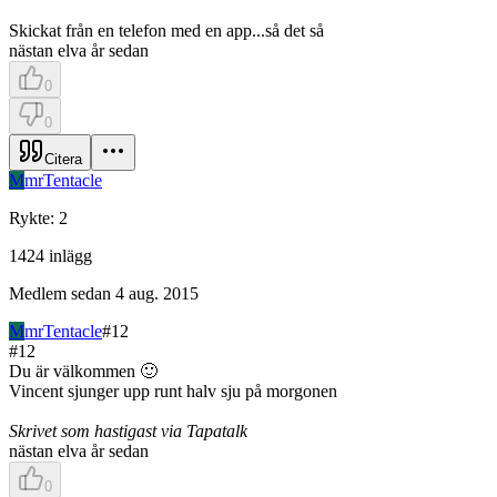
Skickat från en telefon med en app...så det så
nästan elva år sedan
0
0
Citera
M
mrTentacle
Rykte
:
2
1424
inlägg
Medlem sedan
4 aug. 2015
M
mrTentacle
#
12
#
12
Du är välkommen 🙂
Vincent sjunger upp runt halv sju på morgonen
Skrivet som hastigast via Tapatalk
nästan elva år sedan
0