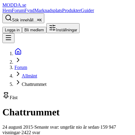
MODDA
.se
Hem
Forum
Fynd
Marknadsplats
Produkter
Guider
Sök innehåll...
⌘
K
Logga in
Bli medlem
Inställningar
Forum
Allmänt
Chattrummet
Fäst
Chattrummet
24 augusti 2015
·
Senaste svar
:
ungefär nio år sedan
·
159 947
visningar
·
2422
svar