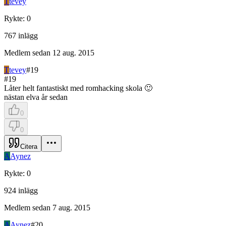
T
tevey
Rykte
:
0
767
inlägg
Medlem sedan
12 aug. 2015
T
tevey
#
19
#
19
Låter helt fantastiskt med romhacking skola 🙂
nästan elva år sedan
0
0
Citera
A
Aynez
Rykte
:
0
924
inlägg
Medlem sedan
7 aug. 2015
A
Aynez
#
20