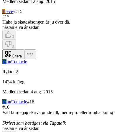
Medlem sedan
12 aug. 2015
T
tevey
#
15
#
15
Haha ja skatesäsongen är ju över då.
nästan elva år sedan
0
0
Citera
M
mrTentacle
Rykte
:
2
1424
inlägg
Medlem sedan
4 aug. 2015
M
mrTentacle
#
16
#
16
Vad borde jag skriva guide till, mer repro eller romhackning?
Skrivet som hastigast via Tapatalk
nästan elva år sedan