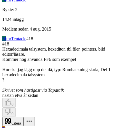
Rykte
:
2
1424
inlägg
Medlem sedan
4 aug. 2015
M
mrTentacle
#
18
#
18
Hexadecimala talsystem, hexeditor, tbl filer, pointers, bild
editor/läsare.
Kommer nog använda FF6 som exempel
Hur ska jag lägg upp det då, typ: Romhackning skola, Del 1
hexadecimala talsystem
?
Skrivet som hastigast via Tapatalk
nästan elva år sedan
0
0
Citera