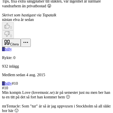
Tips, fixa extra sängplatser till släkten, vår lägenhet är närmare
vandrarhem än privatbostad 😛
Skrivet som hastigast via Tapatalk
nästan elva år sedan
0
0
Citera
B
billy
Rykte
:
0
932
inlägg
Medlem sedan
4 aug. 2015
B
billy
#
10
#
10
Min kompis Love (lovemusic.se) är på semester just nu men ber han
ta en titt på det så fort han kommer hem 🙂
mrTentacle: Som "tur" är så är jag uppvuxen i Stockholm så all släkt
bor här 🙂