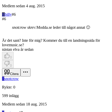
Medlem sedan
4 aug. 2015
B
billy
#
6
#
6
snotcrow skrev:
Modda.se leder till något annat 🙂
Är det sant? Inte för mig? Kommer du till en landningssida för
lovemusic.se?
nästan elva år sedan
0
0
Citera
S
snotcrow
Rykte
:
0
599
inlägg
Medlem sedan
18 aug. 2015