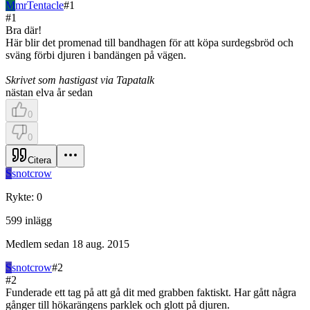
M
mrTentacle
#
1
#
1
Bra där!
Här blir det promenad till bandhagen för att köpa surdegsbröd och
sväng förbi djuren i bandängen på vägen.
Skrivet som hastigast via Tapatalk
nästan elva år sedan
0
0
Citera
S
snotcrow
Rykte
:
0
599
inlägg
Medlem sedan
18 aug. 2015
S
snotcrow
#
2
#
2
Funderade ett tag på att gå dit med grabben faktiskt. Har gått några
gånger till hökarängens parklek och glott på djuren.