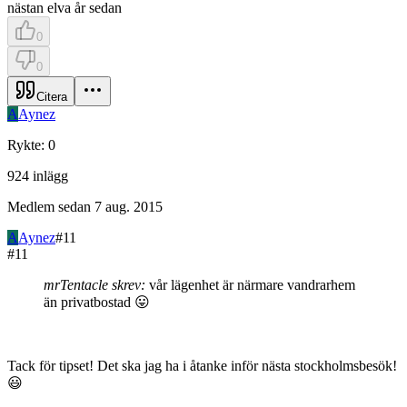
nästan elva år sedan
0
0
Citera
A
Aynez
Rykte
:
0
924
inlägg
Medlem sedan
7 aug. 2015
A
Aynez
#
11
#
11
mrTentacle skrev:
vår lägenhet är närmare vandrarhem
än privatbostad 😛
Tack för tipset! Det ska jag ha i åtanke inför nästa stockholmsbesök!
😃