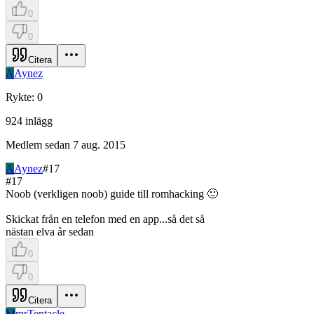
0
0
Citera
A
Aynez
Rykte
:
0
924
inlägg
Medlem sedan
7 aug. 2015
A
Aynez
#
17
#
17
Noob (verkligen noob) guide till romhacking 🙂
Skickat från en telefon med en app...så det så
nästan elva år sedan
0
0
Citera
M
mrTentacle