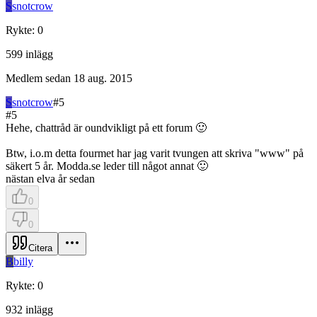
S
snotcrow
Rykte
:
0
599
inlägg
Medlem sedan
18 aug. 2015
S
snotcrow
#
5
#
5
Hehe, chattråd är oundvikligt på ett forum 🙂
Btw, i.o.m detta fourmet har jag varit tvungen att skriva "www" på
säkert 5 år. Modda.se leder till något annat 🙂
nästan elva år sedan
0
0
Citera
B
billy
Rykte
:
0
932
inlägg