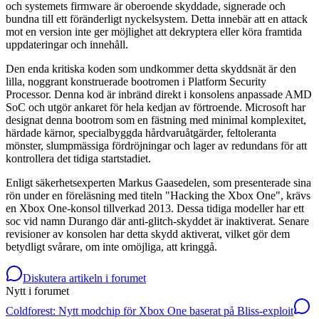
och systemets firmware är oberoende skyddade, signerade och
bundna till ett föränderligt nyckelsystem. Detta innebär att en attack
mot en version inte ger möjlighet att dekryptera eller köra framtida
uppdateringar och innehåll.
Den enda kritiska koden som undkommer detta skyddsnät är den
lilla, noggrant konstruerade bootromen i Platform Security
Processor. Denna kod är inbränd direkt i konsolens anpassade AMD
SoC och utgör ankaret för hela kedjan av förtroende. Microsoft har
designat denna bootrom som en fästning med minimal komplexitet,
härdade kärnor, specialbyggda hårdvaruåtgärder, feltoleranta
mönster, slumpmässiga fördröjningar och lager av redundans för att
kontrollera det tidiga startstadiet.
Enligt säkerhetsexperten Markus Gaasedelen, som presenterade sina
rön under en föreläsning med titeln "Hacking the Xbox One", krävs
en Xbox One-konsol tillverkad 2013. Dessa tidiga modeller har ett
soc vid namn Durango där anti-glitch-skyddet är inaktiverat. Senare
revisioner av konsolen har detta skydd aktiverat, vilket gör dem
betydligt svårare, om inte omöjliga, att kringgå.
Diskutera artikeln i forumet
Nytt i forumet
Coldforest: Nytt modchip för Xbox One baserat på Bliss-exploit