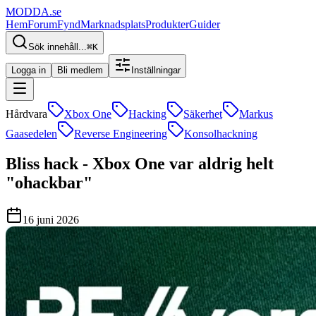
MODDA
.se
Hem
Forum
Fynd
Marknadsplats
Produkter
Guider
Sök innehåll...
⌘
K
Logga in
Bli medlem
Inställningar
Hårdvara
Xbox One
Hacking
Säkerhet
Markus
Gaasedelen
Reverse Engineering
Konsolhackning
Bliss hack - Xbox One var aldrig helt
"ohackbar"
16 juni 2026