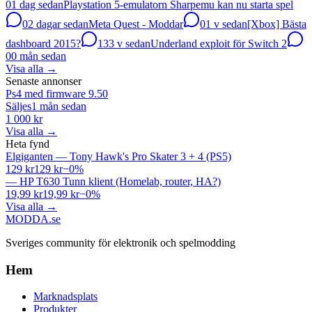
0
1 dag sedan
Playstation 5-emulatorn Sharpemu kan nu starta spel
0
2 dagar sedan
Meta Quest - Moddar
0
1 v sedan
[Xbox] Bästa
dashboard 2015?
13
3 v sedan
Underland exploit för Switch 2
0
0 mån sedan
Visa alla
→
Senaste annonser
Ps4 med firmware 9.50
Säljes
1 mån sedan
1 000 kr
Visa alla
→
Heta fynd
Elgiganten
—
Tony Hawk's Pro Skater 3 + 4 (PS5)
129 kr
129 kr
−
0
%
—
HP T630 Tunn klient (Homelab, router, HA?)
19,99 kr
19,99 kr
−
0
%
Visa alla
→
MODDA
.se
Sveriges community för elektronik och spelmodding
Hem
Marknadsplats
Produkter