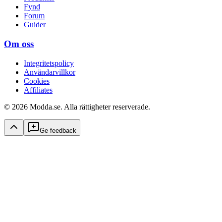
Fynd
Forum
Guider
Om oss
Integritetspolicy
Användarvillkor
Cookies
Affiliates
© 2026 Modda.se. Alla rättigheter reserverade.
Ge feedback