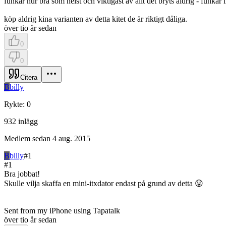
funkar hur bra som helst och viktigast av allt det bryts aldrig - funkar
köp aldrig kina varianten av detta kitet de är riktigt dåliga.
över tio år sedan
0
0
Citera
B
billy
Rykte
:
0
932
inlägg
Medlem sedan
4 aug. 2015
B
billy
#
1
#
1
Bra jobbat!
Skulle vilja skaffa en mini-itxdator endast på grund av detta 😛
Sent from my iPhone using Tapatalk
över tio år sedan