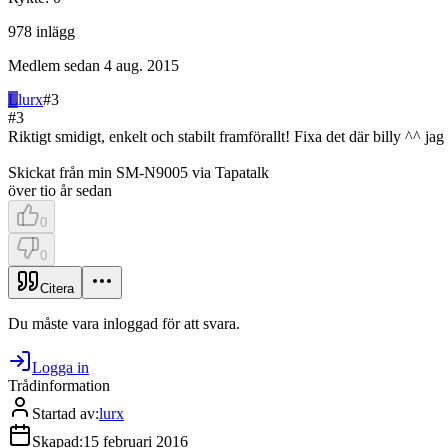
978
inlägg
Medlem sedan
4 aug. 2015
L
lurx
#
3
#
3
Riktigt smidigt, enkelt och stabilt framförallt! Fixa det där billy ^^ j
Skickat från min SM-N9005 via Tapatalk
över tio år sedan
0
0
Citera
Du måste vara inloggad för att svara.
Logga in
Trådinformation
Startad av
:
lurx
Skapad
:
15 februari 2016