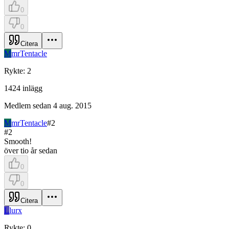
0
0
Citera
M
mrTentacle
Rykte
:
2
1424
inlägg
Medlem sedan
4 aug. 2015
M
mrTentacle
#
2
#
2
Smooth!
över tio år sedan
0
0
Citera
L
lurx
Rykte
:
0