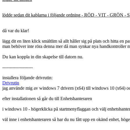
lödde sedan dit kablarna i följande ordning - RÖD - VIT - GRÖN -
då var du klar!
lägg dit en liten klick smältlim så allt håller sig på plats och hitta en p
man behöver inte röra denna mer då man synkar nya handkontroller med
Du kan koppla in din skapelse till datorn nu.
---------------------
installera följande drivrutin:
Drivrutin
jag använde mig av windows 7 drivern (x64) till windows 10 (x64) oc
efter installationen så går du till Enhetshanteraren
i windows 10 - högerklicka på startmenyflaggan och välj enhetshante
väl inne i enhetshanteraren så har du nu fått upp en okänd enhet, höge