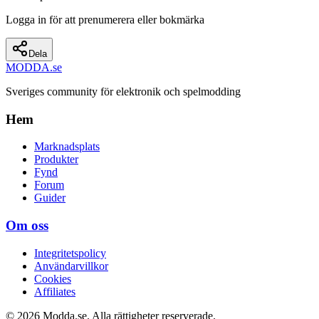
Logga in för att prenumerera eller bokmärka
Dela
MODDA
.se
Sveriges community för elektronik och spelmodding
Hem
Marknadsplats
Produkter
Fynd
Forum
Guider
Om oss
Integritetspolicy
Användarvillkor
Cookies
Affiliates
© 2026 Modda.se. Alla rättigheter reserverade.