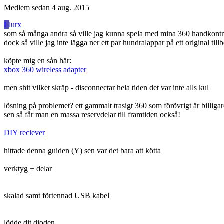
Medlem sedan
4 aug. 2015
L
lurx
som så många andra så ville jag kunna spela med mina 360 handkontr
dock så ville jag inte lägga ner ett par hundralappar på ett original til
köpte mig en sån här:
xbox 360 wireless adapter
men shit vilket skräp - disconnectar hela tiden det var inte alls kul
lösning på problemet? ett gammalt trasigt 360 som förövrigt är billigare
sen så får man en massa reservdelar till framtiden också!
DIY reciever
hittade denna guiden (Y) sen var det bara att kötta
verktyg + delar
skalad samt förtennad USB kabel
lödde dit dioden