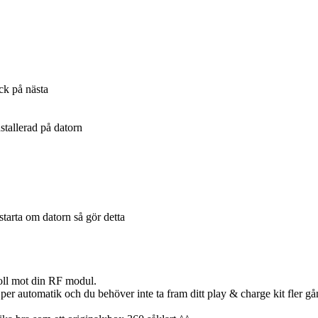
yck på nästa
stallerad på datorn
starta om datorn så gör detta
roll mot din RF modul.
per automatik och du behöver inte ta fram ditt play & charge kit fler gå