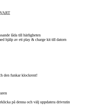
 SVART
assande låda till härligheten
 hjälp av ett play & charge kit till datorn
h den funkar klockrent!
raren
rklicka på denna och välj uppdatera drivrutin