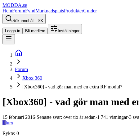
MODDA
.se
Hem
Forum
Fynd
Marknadsplats
Produkter
Guider
Sök innehåll...
⌘
K
Logga in
Bli medlem
Inställningar
Forum
Xbox 360
[Xbox360] - vad gör man med en extra RF modul?
[Xbox360] - vad gör man med e
15 februari 2016
·
Senaste svar
:
över tio år sedan
·
1 741
visningar
·
3
sva
L
lurx
Rykte
:
0