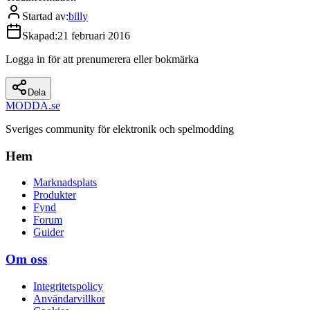
Startad av
:
billy
Skapad
:
21 februari 2016
Logga in för att prenumerera eller bokmärka
Dela
MODDA
.se
Sveriges community för elektronik och spelmodding
Hem
Marknadsplats
Produkter
Fynd
Forum
Guider
Om oss
Integritetspolicy
Användarvillkor