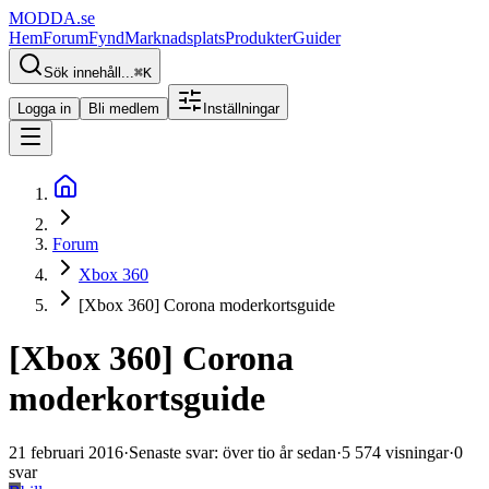
MODDA
.se
Hem
Forum
Fynd
Marknadsplats
Produkter
Guider
Sök innehåll...
⌘
K
Logga in
Bli medlem
Inställningar
Forum
Xbox 360
[Xbox 360] Corona moderkortsguide
[Xbox 360] Corona
moderkortsguide
21 februari 2016
·
Senaste svar
:
över tio år sedan
·
5 574
visningar
·
0
svar