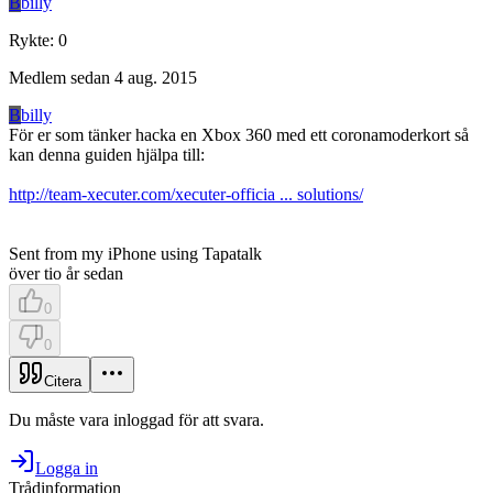
B
billy
Rykte
:
0
Medlem sedan
4 aug. 2015
B
billy
För er som tänker hacka en Xbox 360 med ett coronamoderkort så
kan denna guiden hjälpa till:
http://team-xecuter.com/xecuter-officia ... solutions/
Sent from my iPhone using Tapatalk
över tio år sedan
0
0
Citera
Du måste vara inloggad för att svara.
Logga in
Trådinformation