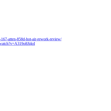
167-atten-858d-hot-air-rework-review/
/watch?v=A319o8Ji4oI