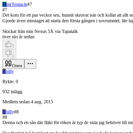
M
mrTentacle
#
7
#
7
Det kom för ett par veckor sen, hunnit skruvat isär och kollat att allt se
Gjorde även misstaget att starta den första gången i sovrummet, lite 
Skickat från min Nexus 5X via Tapatalk
över nio år sedan
0
0
Citera
B
billy
Rykte
:
0
932
inlägg
Medlem sedan
4 aug. 2015
B
billy
#
8
#
8
Denna och en sån där fläkt för röken är typ de sista jag behöver till