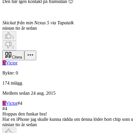
Den här igen kontakt på framsidan 🙂
Skickat från min Nexus 5 via Tapatalk
nästan tio år sedan
0
0
Citera
V
Victor
Rykte
:
0
174
inlägg
Medlem sedan
24 aug. 2015
V
Victor
#
4
#
4
Hoppas den funkar bra!
Har en iPhone jag skulle kunna rädda om denna löder bort chip som u
nästan tio år sedan