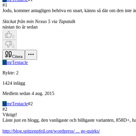
#
1
Jodu, kommer antagligen behöva en snart, känns så där om den inte är 
Skickat från min Nexus 5 via Tapatalk
nästan tio år sedan
0
0
Citera
M
mrTentacle
Rykte
:
2
1424
inlägg
Medlem sedan
4 aug. 2015
M
mrTentacle
#
2
#
2
Viktigt!
Läste just en blogg, den vanligaste och billigaste varianten, 858D+, h
http://blog.spitzenpfeil.org/wordpress/ ... ge-quirks/