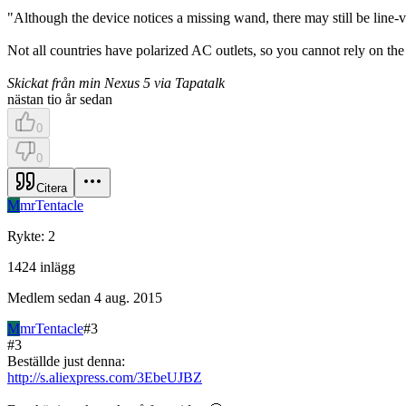
"Although the device notices a missing wand, there may still be line-v
Not all countries have polarized AC outlets, so you cannot rely on the
Skickat från min Nexus 5 via Tapatalk
nästan tio år sedan
0
0
Citera
M
mrTentacle
Rykte
:
2
1424
inlägg
Medlem sedan
4 aug. 2015
M
mrTentacle
#
3
#
3
Beställde just denna:
http://s.aliexpress.com/3EbeUJBZ