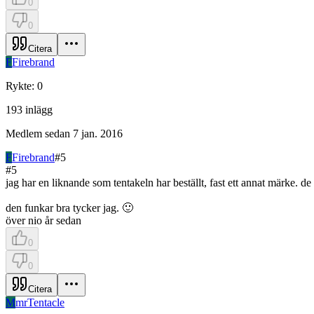
0
0
Citera
F
Firebrand
Rykte
:
0
193
inlägg
Medlem sedan
7 jan. 2016
F
Firebrand
#
5
#
5
jag har en liknande som tentakeln har beställt, fast ett annat märke. 
den funkar bra tycker jag. 🙂
över nio år sedan
0
0
Citera
M
mrTentacle