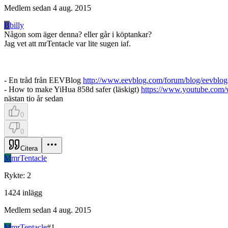
Medlem sedan
4 aug. 2015
B
billy
Någon som äger denna? eller går i köptankar?
Jag vet att mrTentacle var lite sugen iaf.
- En tråd från EEVBlog
http://www.eevblog.com/forum/blog/eevblog-
- How to make YiHua 858d safer (läskigt)
https://www.youtube.com
nästan tio år sedan
0
0
Citera
M
mrTentacle
Rykte
:
2
1424
inlägg
Medlem sedan
4 aug. 2015
M
mrTentacle
#
1