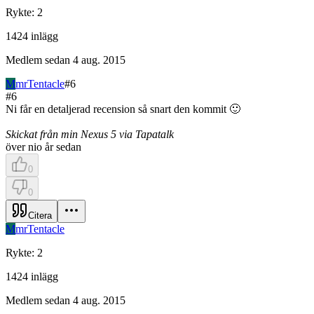
Rykte
:
2
1424
inlägg
Medlem sedan
4 aug. 2015
M
mrTentacle
#
6
#
6
Ni får en detaljerad recension så snart den kommit 🙂
Skickat från min Nexus 5 via Tapatalk
över nio år sedan
0
0
Citera
M
mrTentacle
Rykte
:
2
1424
inlägg
Medlem sedan
4 aug. 2015