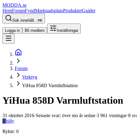
MODDA
.se
Hem
Forum
Fynd
Marknadsplats
Produkter
Guider
Sök innehåll...
⌘
K
Logga in
Bli medlem
Inställningar
Forum
Verktyg
YiHua 858D Varmluftstation
YiHua 858D Varmluftstation
31 oktober 2016
·
Senaste svar
:
över nio år sedan
·
3 961
visningar
·
8
sv
B
billy
Rykte
:
0