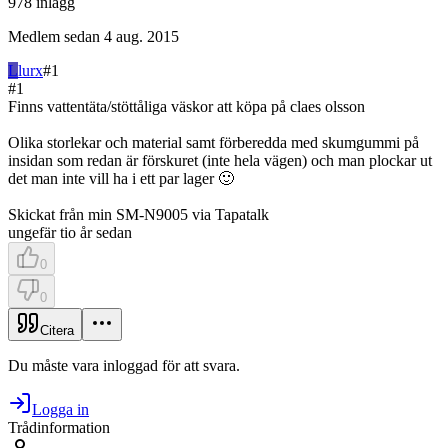
978
inlägg
Medlem sedan
4 aug. 2015
L
lurx
#
1
#
1
Finns vattentäta/stöttåliga väskor att köpa på claes olsson
Olika storlekar och material samt förberedda med skumgummi på
insidan som redan är förskuret (inte hela vägen) och man plockar ut
det man inte vill ha i ett par lager 🙂
Skickat från min SM-N9005 via Tapatalk
ungefär tio år sedan
0
0
Citera
Du måste vara inloggad för att svara.
Logga in
Trådinformation