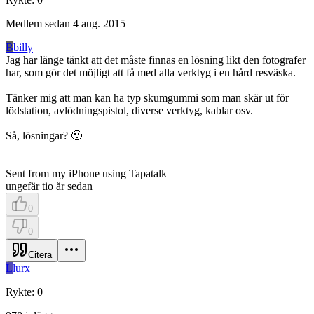
Medlem sedan
4 aug. 2015
B
billy
Jag har länge tänkt att det måste finnas en lösning likt den fotografer
har, som gör det möjligt att få med alla verktyg i en hård resväska.
Tänker mig att man kan ha typ skumgummi som man skär ut för
lödstation, avlödningspistol, diverse verktyg, kablar osv.
Så, lösningar? 🙂
Sent from my iPhone using Tapatalk
ungefär tio år sedan
0
0
Citera
L
lurx
Rykte
:
0