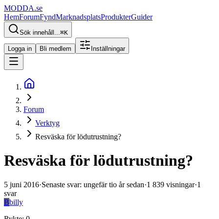
MODDA
.se
Hem
Forum
Fynd
Marknadsplats
Produkter
Guider
Sök innehåll...
⌘
K
Logga in
Bli medlem
Inställningar
Forum
Verktyg
Resväska för lödutrustning?
Resväska för lödutrustning?
5 juni 2016
·
Senaste svar
:
ungefär tio år sedan
·
1 839
visningar
·
1
svar
B
billy
Rykte
:
0