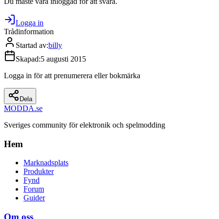
Du måste vara inloggad för att svara.
Logga in
Trådinformation
Startad av
:
billy
Skapad
:
5 augusti 2015
Logga in för att prenumerera eller bokmärka
Dela
MODDA
.se
Sveriges community för elektronik och spelmodding
Hem
Marknadsplats
Produkter
Fynd
Forum
Guider
Om oss