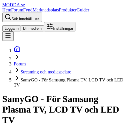
MODDA
.se
Hem
Forum
Fynd
Marknadsplats
Produkter
Guider
Sök innehåll...
⌘
K
Logga in
Bli medlem
Inställningar
Forum
Streaming och mediaspelare
SamyGO - För Samsung Plasma TV, LCD TV och LED
TV
SamyGO - För Samsung
Plasma TV, LCD TV och LED
TV