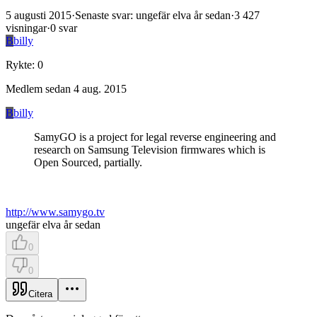
5 augusti 2015
·
Senaste svar
:
ungefär elva år sedan
·
3 427
visningar
·
0
svar
B
billy
Rykte
:
0
Medlem sedan
4 aug. 2015
B
billy
SamyGO is a project for legal reverse engineering and
research on Samsung Television firmwares which is
Open Sourced, partially.
http://www.samygo.tv
ungefär elva år sedan
0
0
Citera