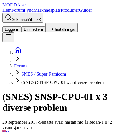
MODDA
.se
Hem
Forum
Fynd
Marknadsplats
Produkter
Guider
Sök innehåll...
⌘
K
Logga in
Bli medlem
Inställningar
Forum
SNES / Super Famicom
(SNES) SNSP-CPU-01 x 3 diverse problem
(SNES) SNSP-CPU-01 x 3
diverse problem
20 september 2017
·
Senaste svar
:
nästan nio år sedan
·
1 842
visningar
·
1
svar