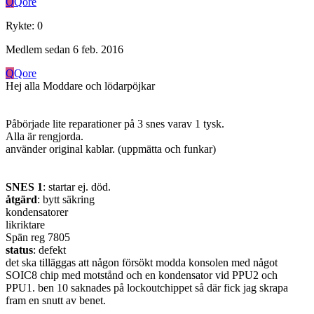
Q
Qore
Rykte
:
0
Medlem sedan
6 feb. 2016
Q
Qore
Hej alla Moddare och lödarpöjkar
Påbörjade lite reparationer på 3 snes varav 1 tysk.
Alla är rengjorda.
använder original kablar. (uppmätta och funkar)
SNES 1
: startar ej. död.
åtgärd
: bytt säkring
kondensatorer
likriktare
Spän reg 7805
status
: defekt
det ska tilläggas att någon försökt modda konsolen med något
SOIC8 chip med motstånd och en kondensator vid PPU2 och
PPU1. ben 10 saknades på lockoutchippet så där fick jag skrapa
fram en snutt av benet.