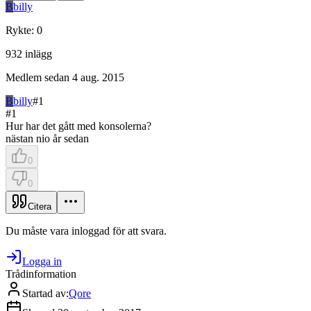
B
billy
Rykte
:
0
932
inlägg
Medlem sedan
4 aug. 2015
B
billy
#
1
#
1
Hur har det gått med konsolerna?
nästan nio år sedan
0
0
Citera
Du måste vara inloggad för att svara.
Logga in
Trådinformation
Startad av
:
Qore