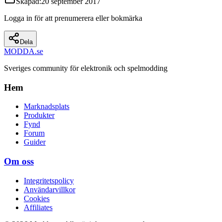
Skapad
:
20 september 2017
Logga in för att prenumerera eller bokmärka
Dela
MODDA
.se
Sveriges community för elektronik och spelmodding
Hem
Marknadsplats
Produkter
Fynd
Forum
Guider
Om oss
Integritetspolicy
Användarvillkor
Cookies
Affiliates