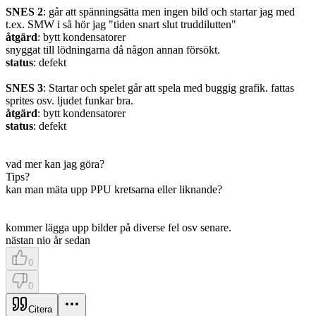
SNES 2
: går att spänningsätta men ingen bild och startar jag med
t.ex. SMW i så hör jag "tiden snart slut truddilutten"
åtgärd
: bytt kondensatorer
snyggat till lödningarna då någon annan försökt.
status
: defekt
SNES 3
: Startar och spelet går att spela med buggig grafik. fattas
sprites osv. ljudet funkar bra.
åtgärd
: bytt kondensatorer
status
: defekt
vad mer kan jag göra?
Tips?
kan man mäta upp PPU kretsarna eller liknande?
kommer lägga upp bilder på diverse fel osv senare.
nästan nio år sedan
0
0
Citera