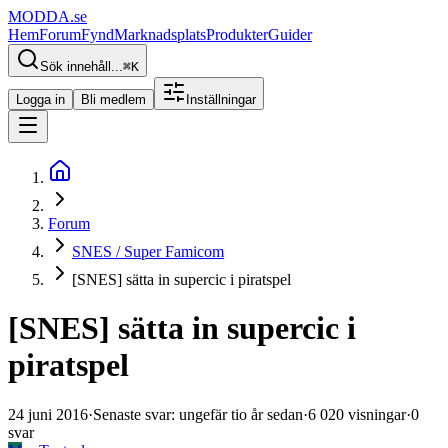
MODDA
.se
Hem
Forum
Fynd
Marknadsplats
Produkter
Guider
Sök innehåll...
⌘
K
Logga in
Bli medlem
Inställningar
Forum
SNES / Super Famicom
[SNES] sätta in supercic i piratspel
[SNES] sätta in supercic i
piratspel
24 juni 2016
·
Senaste svar
:
ungefär tio år sedan
·
6 020
visningar
·
0
svar