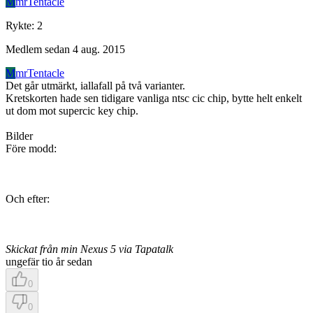
M
mrTentacle
Rykte
:
2
Medlem sedan
4 aug. 2015
M
mrTentacle
Det går utmärkt, iallafall på två varianter.
Kretskorten hade sen tidigare vanliga ntsc cic chip, bytte helt enkelt
ut dom mot supercic key chip.
Bilder
Före modd:
Och efter:
Skickat från min Nexus 5 via Tapatalk
ungefär tio år sedan
0
0