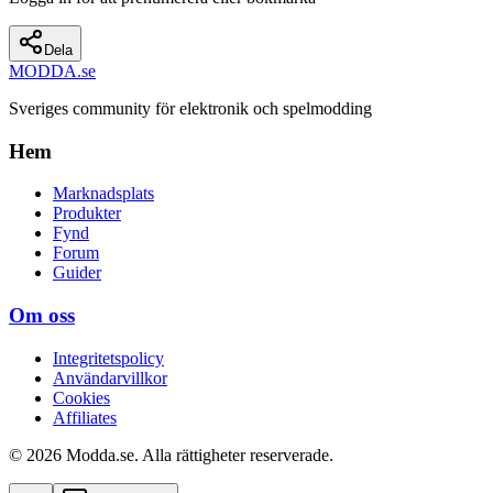
Dela
MODDA
.se
Sveriges community för elektronik och spelmodding
Hem
Marknadsplats
Produkter
Fynd
Forum
Guider
Om oss
Integritetspolicy
Användarvillkor
Cookies
Affiliates
© 2026 Modda.se. Alla rättigheter reserverade.