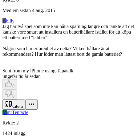
Medlem sedan
4 aug. 2015
B
billy
Jag har två spel som inte kan hålla sparning längre och tänkte att det
kanske vore smart att installera en batterihållare istället för att köpa
ett batteri med "tabbar".
Någon som har erfarenhet av detta? Vilken hållare är att
rekommendera? Hur löder man lättast bort de gamla batteriet?
Sent from my iPhone using Tapatalk
ungefär tio år sedan
0
0
Citera
M
mrTentacle
Rykte
:
2
1424
inlägg