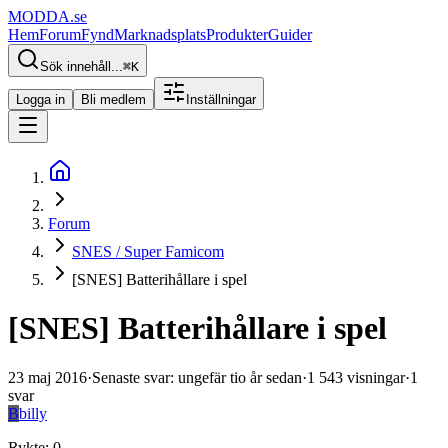
MODDA
.se
Hem
Forum
Fynd
Marknadsplats
Produkter
Guider
Sök innehåll...
⌘
K
Logga in
Bli medlem
Inställningar
Forum
SNES / Super Famicom
[SNES] Batterihållare i spel
[SNES] Batterihållare i spel
23 maj 2016
·
Senaste svar
:
ungefär tio år sedan
·
1 543
visningar
·
1
svar
B
billy
Rykte
:
0