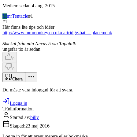
Medlem sedan
4 aug. 2015
M
mrTentacle
#
1
#
1
Här finns lite tips och idéer
http://www.mmmonkey.co.uk/cartridge-bat ... placement/
Skickat från min Nexus 5 via Tapatalk
ungefär tio år sedan
0
0
Citera
Du måste vara inloggad för att svara.
Logga in
Trådinformation
Startad av
:
billy
Skapad
:
23 maj 2016
Logga in för att prenumerera eller bokmärka