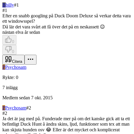
B
billy
#
1
#
1
Efter en snabb googling på Duck Doom Deluxe så verkar detta vara
ett windowsspel?
Då lär det vara svårt att få över det på en neskassett 😉
nästan elva år sedan
0
0
Citera
P
Psychosam
Rykte
:
0
7
inlägg
Medlem sedan
7 okt. 2015
P
Psychosam
#
2
#
2
Ja det är jag med på. Funderade mer på om det kanske gick att ta ett
befintligt Duck Hunt å ändra skins, ljud, funktioner som tex att man
kan skjuta hunden osv 😂 Eller är det mycket och komplicerat