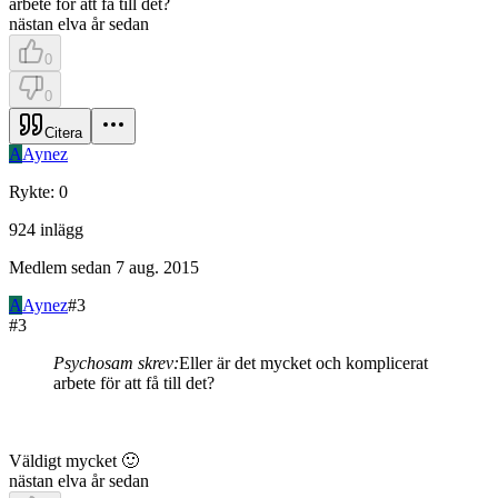
arbete för att få till det?
nästan elva år sedan
0
0
Citera
A
Aynez
Rykte
:
0
924
inlägg
Medlem sedan
7 aug. 2015
A
Aynez
#
3
#
3
Psychosam skrev:
Eller är det mycket och komplicerat
arbete för att få till det?
Väldigt mycket 🙂
nästan elva år sedan