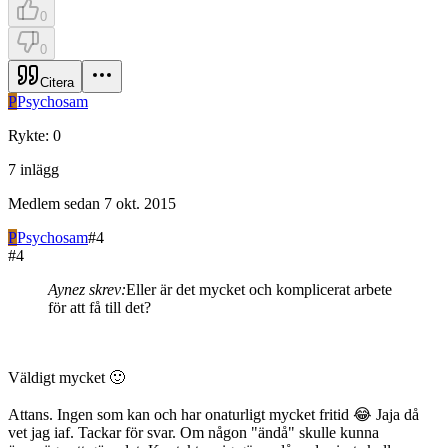
0
0
Citera
P
Psychosam
Rykte
:
0
7
inlägg
Medlem sedan
7 okt. 2015
P
Psychosam
#
4
#
4
Aynez skrev:
Eller är det mycket och komplicerat arbete
för att få till det?
Väldigt mycket 🙂
Attans. Ingen som kan och har onaturligt mycket fritid 😂 Jaja då
vet jag iaf. Tackar för svar. Om någon "ändå" skulle kunna