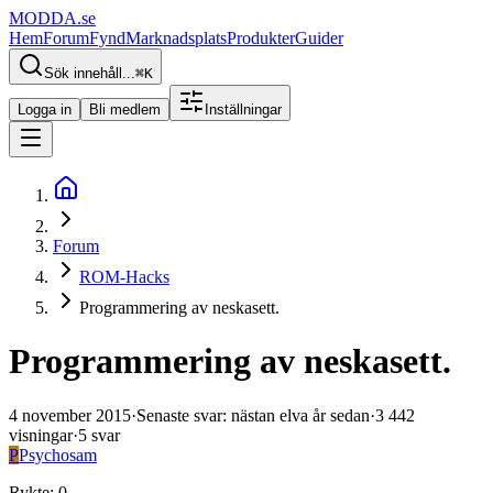
MODDA
.se
Hem
Forum
Fynd
Marknadsplats
Produkter
Guider
Sök innehåll...
⌘
K
Logga in
Bli medlem
Inställningar
Forum
ROM-Hacks
Programmering av neskasett.
Programmering av neskasett.
4 november 2015
·
Senaste svar
:
nästan elva år sedan
·
3 442
visningar
·
5
svar
P
Psychosam
Rykte
:
0