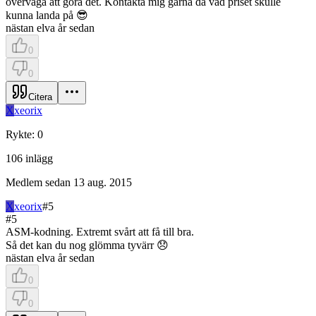
överväga att göra det. Kontakta mig gärna då vad priset skulle
kunna landa på 😎
nästan elva år sedan
0
0
Citera
X
xeorix
Rykte
:
0
106
inlägg
Medlem sedan
13 aug. 2015
X
xeorix
#
5
#
5
ASM-kodning. Extremt svårt att få till bra.
Så det kan du nog glömma tyvärr 😞
nästan elva år sedan
0
0