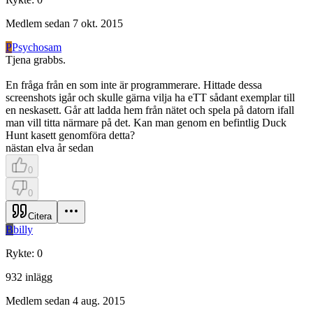
Medlem sedan
7 okt. 2015
P
Psychosam
Tjena grabbs.
En fråga från en som inte är programmerare. Hittade dessa
screenshots igår och skulle gärna vilja ha eTT sådant exemplar till
en neskasett. Går att ladda hem från nätet och spela på datorn ifall
man vill titta närmare på det. Kan man genom en befintlig Duck
Hunt kasett genomföra detta?
nästan elva år sedan
0
0
Citera
B
billy
Rykte
:
0
932
inlägg
Medlem sedan
4 aug. 2015