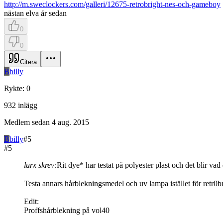
http://m.sweclockers.com/galleri/12675-retrobright-nes-och-gameboy
nästan elva år sedan
0
0
Citera
B
billy
Rykte
:
0
932
inlägg
Medlem sedan
4 aug. 2015
B
billy
#
5
#
5
lurx skrev:
Rit dye* har testat på polyester plast och det blir vad 
Testa annars hårblekningsmedel och uv lampa istället för retr0br
Edit:
Proffshårblekning på vol40