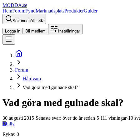
MODDA
.se
Hem
Forum
Fynd
Marknadsplats
Produkter
Guider
Sök innehåll...
⌘
K
Logga in
Bli medlem
Inställningar
Forum
Hårdvara
Vad göra med gulnade skal?
Vad göra med gulnade skal?
30 augusti 2015
·
Senaste svar
:
över tio år sedan
·
5 111
visningar
·
10
sv
B
billy
Rykte
:
0