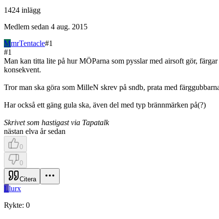
1424
inlägg
Medlem sedan
4 aug. 2015
M
mrTentacle
#
1
#
1
Man kan titta lite på hur MÖParna som pysslar med airsoft gör, färgar v
konsekvent.
Tror man ska göra som MilleN skrev på sndb, prata med färggubbarna, 
Har också ett gäng gula ska, även del med typ brännmärken på(?)
Skrivet som hastigast via Tapatalk
nästan elva år sedan
0
0
Citera
L
lurx
Rykte
:
0