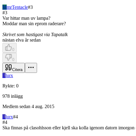
M
mrTentacle
#
3
#
3
Var hittar man uv lampa?
Moddar man sin eprom raderare?
Skrivet som hastigast via Tapatalk
nästan elva år sedan
0
0
Citera
L
lurx
Rykte
:
0
978
inlägg
Medlem sedan
4 aug. 2015
L
lurx
#
4
#
4
Ska finnas på clasohlsson eller kjell ska kolla igenom datorn imorgo