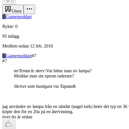
0
Citera
G
Gamemoddart
Rykte
:
0
95
inlägg
Medlem sedan
12 feb. 2016
G
Gamemoddart
#
7
#
7
mrTentacle skrev:
Var hittar man uv lampa?
Moddar man sin eprom raderare?
Skrivet som hastigast via Tapatalk
jag använder uv lampa från en såndär (nagel tork) heter det typ en 36 w
köpte den för en 20a på en återvinning.
över tio år sedan
0