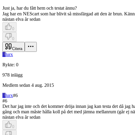
Just ja, har du fått hem och testat ännu?
Jag har en NEScart som har blivit så missfärgad att den är brun. Känn
nästan elva år sedan
0
0
Citera
L
lurx
Rykte
:
0
978
inlägg
Medlem sedan
4 aug. 2015
L
lurx
#
6
#
6
Det har jag inte och det kommer dröja innan jag kan testa det då jag ha
gång och man måste hålla koll på det med jämna mellanrum (går ej n
nästan elva år sedan
0