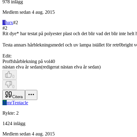
978
inlägg
Medlem sedan
4 aug. 2015
L
lurx
#
2
#
2
Rit dye* har testat på polyester plast och det blir vad det blir inte helt
Testa annars hårblekningsmedel och uv lampa istället för retr0bright v
Edit:
Proffshårblekning på vol40
nästan elva år sedan
(
redigerat
nästan elva år sedan
)
0
0
Citera
M
mrTentacle
Rykte
:
2
1424
inlägg
Medlem sedan
4 aug. 2015