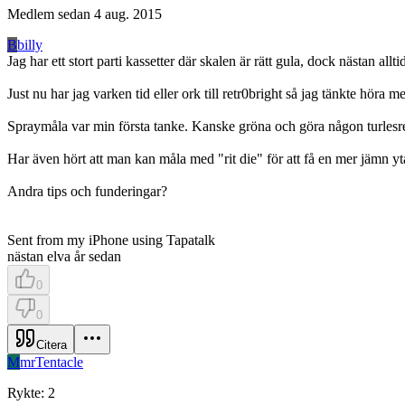
Medlem sedan
4 aug. 2015
B
billy
Jag har ett stort parti kassetter där skalen är rätt gula, dock nästan al
Just nu har jag varken tid eller ork till retr0bright så jag tänkte höra m
Spraymåla var min första tanke. Kanske gröna och göra någon turlesre
Har även hört att man kan måla med "rit die" för att få en mer jämn yt
Andra tips och funderingar?
Sent from my iPhone using Tapatalk
nästan elva år sedan
0
0
Citera
M
mrTentacle
Rykte
:
2