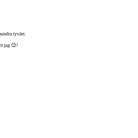
 hundra tyvärr.
et jag 😉!