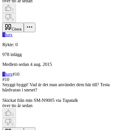
över tio år sedan
0
0
Citera
L
lurx
Rykte
:
0
978
inlägg
Medlem sedan
4 aug. 2015
L
lurx
#
10
#
10
Snyggt byggt! Vad är det man använder dem här till? Testa
hårdvaran i sneset?
Skickat från min SM-N9005 via Tapatalk
över tio år sedan
0
0