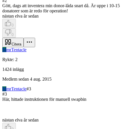
#
2
Gött, dags att inventera min donor-låda snart då. Är uppe i 10-15
donatorer som är redo för operation!
nästan elva år sedan
0
0
Citera
M
mrTentacle
Rykte
:
2
1424
inlägg
Medlem sedan
4 aug. 2015
M
mrTentacle
#
3
#
3
Här, hittade instruktionen för manuell swapbin
nästan elva år sedan