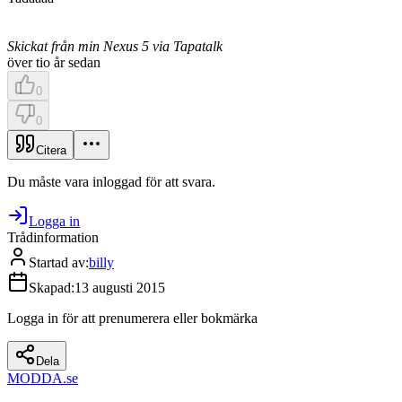
Skickat från min Nexus 5 via Tapatalk
över tio år sedan
0
0
Citera
Du måste vara inloggad för att svara.
Logga in
Trådinformation
Startad av
:
billy
Skapad
:
13 augusti 2015
Logga in för att prenumerera eller bokmärka
Dela
MODDA
.se