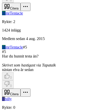
0
Citera
M
mrTentacle
Rykte
:
2
1424
inlägg
Medlem sedan
4 aug. 2015
M
mrTentacle
#
5
#
5
Har du hunnit testa än?
Skrivet som hastigast via Tapatalk
nästan elva år sedan
0
0
Citera
B
billy
Rykte
:
0