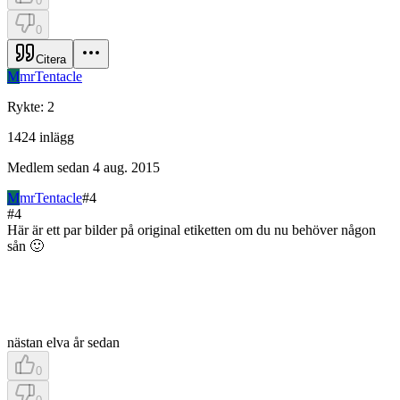
0
0
Citera
M
mrTentacle
Rykte
:
2
1424
inlägg
Medlem sedan
4 aug. 2015
M
mrTentacle
#
4
#
4
Här är ett par bilder på original etiketten om du nu behöver någon
sån 🙂
nästan elva år sedan
0