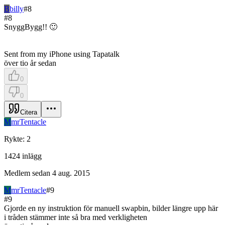
B
billy
#
8
#
8
SnyggBygg!! 🙂
Sent from my iPhone using Tapatalk
över tio år sedan
0
0
Citera
M
mrTentacle
Rykte
:
2
1424
inlägg
Medlem sedan
4 aug. 2015
M
mrTentacle
#
9
#
9
Gjorde en ny instruktion för manuell swapbin, bilder längre upp här
i tråden stämmer inte så bra med verkligheten