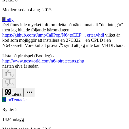
Medlem sedan
4 aug. 2015
B
billy
Det finns inte mycket info om detta på nätet annat att "det inte går"
men jag hittade följande häromdagen
https://github.com/JumpCallPop/N64toEEP ... erter.vhdl
vilket är
kod som möjliggör att installera en 27C322 + en CPLD i en
N64kassett. Vore kul att prova 🙂 synd att jag inte kan VHDL bara.
Lista på piratspel (Bootleg) -
http://www.nesworld.com/n64piratecarts.php
nästan elva år sedan
0
0
Citera
M
mrTentacle
Rykte
:
2
1424
inlägg