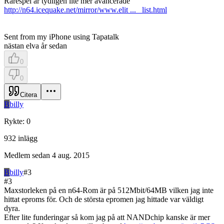
Rarespel är tydligen lite mer avancerade
http://n64.icequake.net/mirror/www.elit ... _list.html
Sent from my iPhone using Tapatalk
nästan elva år sedan
0
0
Citera
B
billy
Rykte
:
0
932
inlägg
Medlem sedan
4 aug. 2015
B
billy
#
3
#
3
Maxstorleken på en n64-Rom är på 512Mbit/64MB vilken jag inte
hittat eproms för. Och de största epromen jag hittade var väldigt
dyra.
Efter lite funderingar så kom jag på att NANDchip kanske är mer