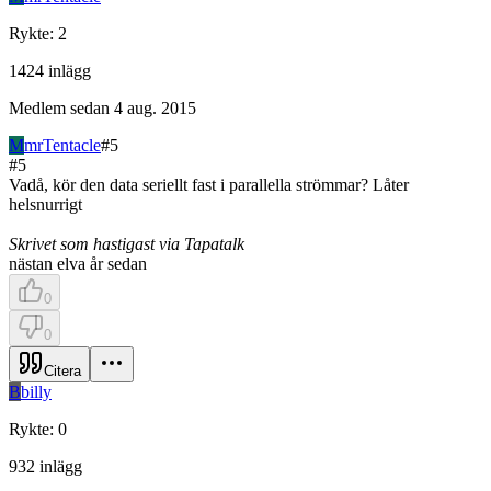
Rykte
:
2
1424
inlägg
Medlem sedan
4 aug. 2015
M
mrTentacle
#
5
#
5
Vadå, kör den data seriellt fast i parallella strömmar? Låter
helsnurrigt
Skrivet som hastigast via Tapatalk
nästan elva år sedan
0
0
Citera
B
billy
Rykte
:
0
932
inlägg