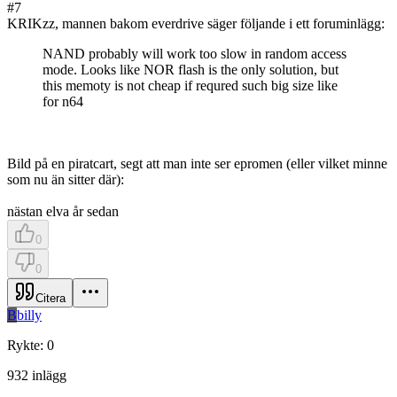
#
7
KRIKzz, mannen bakom everdrive säger följande i ett foruminlägg:
NAND probably will work too slow in random access
mode. Looks like NOR flash is the only solution, but
this memoty is not cheap if requred such big size like
for n64
Bild på en piratcart, segt att man inte ser epromen (eller vilket minne
som nu än sitter där):
nästan elva år sedan
0
0
Citera
B
billy
Rykte
:
0
932
inlägg