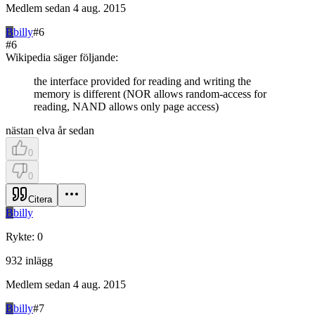
Medlem sedan
4 aug. 2015
B
billy
#
6
#
6
Wikipedia säger följande:
the interface provided for reading and writing the
memory is different (NOR allows random-access for
reading, NAND allows only page access)
nästan elva år sedan
0
0
Citera
B
billy
Rykte
:
0
932
inlägg
Medlem sedan
4 aug. 2015
B
billy
#
7