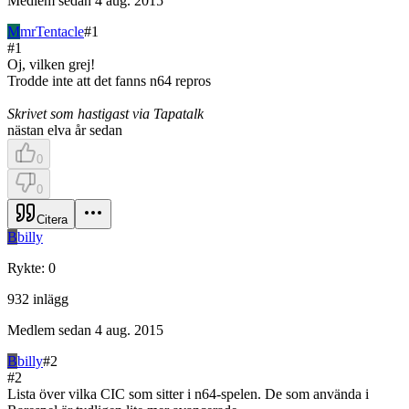
Medlem sedan
4 aug. 2015
M
mrTentacle
#
1
#
1
Oj, vilken grej!
Trodde inte att det fanns n64 repros
Skrivet som hastigast via Tapatalk
nästan elva år sedan
0
0
Citera
B
billy
Rykte
:
0
932
inlägg
Medlem sedan
4 aug. 2015
B
billy
#
2
#
2
Lista över vilka CIC som sitter i n64-spelen. De som använda i