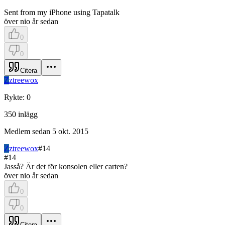
Sent from my iPhone using Tapatalk
över nio år sedan
0
0
Citera
Z
ztreewox
Rykte
:
0
350
inlägg
Medlem sedan
5 okt. 2015
Z
ztreewox
#
14
#
14
Jasså? Är det för konsolen eller carten?
över nio år sedan
0
0
Citera