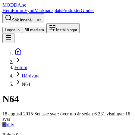
MODDA
.se
Hem
Forum
Fynd
Marknadsplats
Produkter
Guider
Sök innehåll...
⌘
K
Logga in
Bli medlem
Inställningar
Forum
Hårdvara
N64
N64
18 augusti 2015
·
Senaste svar
:
över nio år sedan
·
6 231
visningar
·
16
svar
B
billy
Rykte
:
0