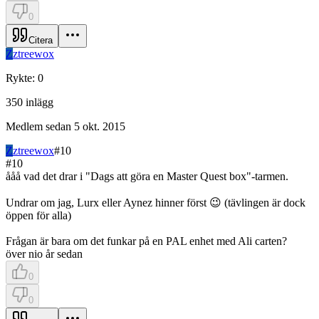
0
Citera
Z
ztreewox
Rykte
:
0
350
inlägg
Medlem sedan
5 okt. 2015
Z
ztreewox
#
10
#
10
ååå vad det drar i "Dags att göra en Master Quest box"-tarmen.
Undrar om jag, Lurx eller Aynez hinner först 😉 (tävlingen är dock
öppen för alla)
Frågan är bara om det funkar på en PAL enhet med Ali carten?
över nio år sedan
0
0