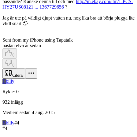
passande? Kanske denna till och med
http://m.ebay.com/itm/1-PCS-
HY27US08121 ... 1367729656
?
Jag är ute på väldigt djupt vatten nu, nog lika bra att börja plugga lite
vhdl snart 🙂
Sent from my iPhone using Tapatalk
nästan elva år sedan
0
0
Citera
B
billy
Rykte
:
0
932
inlägg
Medlem sedan
4 aug. 2015
B
billy
#
4
#
4