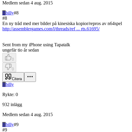
Medlem sedan
4 aug. 2015
B
billy
#
8
#
8
En ny tråd med mer bilder på kinesiska kopior/repros av n64spel
http://assemblergames.com/l/threads/ref ... rts.61695/
Sent from my iPhone using Tapatalk
ungefär tio år sedan
0
0
Citera
B
billy
Rykte
:
0
932
inlägg
Medlem sedan
4 aug. 2015
B
billy
#
9
#
9