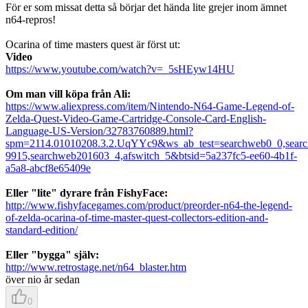
För er som missat detta så börjar det hända lite grejer inom ämnet
n64-repros!
Ocarina of time masters quest är först ut:
Video
https://www.youtube.com/watch?v=_5sHEyw14HU
Om man vill köpa från Ali:
https://www.aliexpress.com/item/Nintendo-N64-Game-Legend-of-
Zelda-Quest-Video-Game-Cartridge-Console-Card-English-
Language-US-Version/32783760889.html?
spm=2114.01010208.3.2.UqYYc9&ws_ab_test=searchweb0_0,se
9915,searchweb201603_4,afswitch_5&btsid=5a237fc5-ee60-4b1f-
a5a8-abcf8e65409e
Eller "lite" dyrare från FishyFace:
http://www.fishyfacegames.com/product/preorder-n64-the-legend-
of-zelda-ocarina-of-time-master-quest-collectors-edition-and-
standard-edition/
Eller "bygga" själv:
http://www.retrostage.net/n64_blaster.htm
över nio år sedan
0