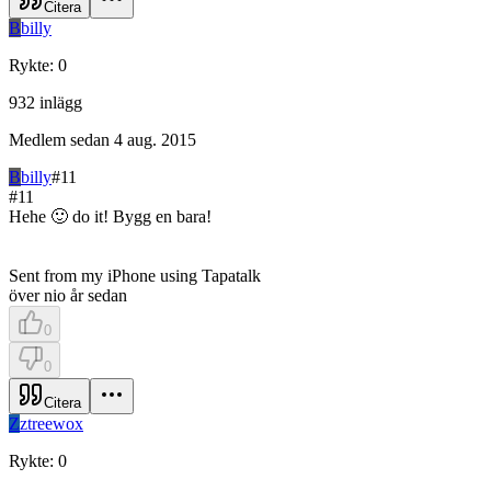
Citera
B
billy
Rykte
:
0
932
inlägg
Medlem sedan
4 aug. 2015
B
billy
#
11
#
11
Hehe 🙂 do it! Bygg en bara!
Sent from my iPhone using Tapatalk
över nio år sedan
0
0
Citera
Z
ztreewox
Rykte
:
0