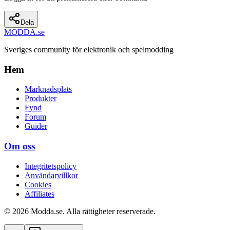
Dela
MODDA
.se
Sveriges community för elektronik och spelmodding
Hem
Marknadsplats
Produkter
Fynd
Forum
Guider
Om oss
Integritetspolicy
Användarvillkor
Cookies
Affiliates
© 2026 Modda.se. Alla rättigheter reserverade.