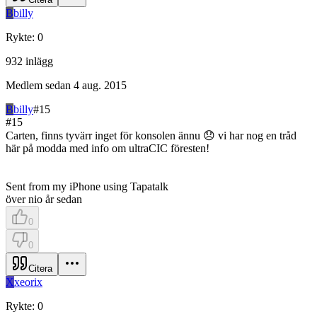
B
billy
Rykte
:
0
932
inlägg
Medlem sedan
4 aug. 2015
B
billy
#
15
#
15
Carten, finns tyvärr inget för konsolen ännu 😞 vi har nog en tråd
här på modda med info om ultraCIC föresten!
Sent from my iPhone using Tapatalk
över nio år sedan
0
0
Citera
X
xeorix
Rykte
:
0