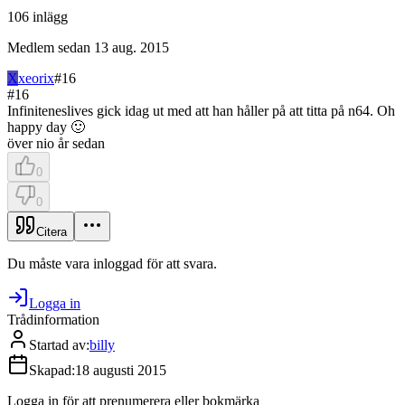
106
inlägg
Medlem sedan
13 aug. 2015
X
xeorix
#
16
#
16
Infiniteneslives gick idag ut med att han håller på att titta på n64. Oh
happy day 🙂
över nio år sedan
0
0
Citera
Du måste vara inloggad för att svara.
Logga in
Trådinformation
Startad av
:
billy
Skapad
:
18 augusti 2015
Logga in för att prenumerera eller bokmärka