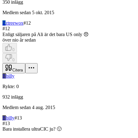
350
inlägg
Medlem sedan
5 okt. 2015
Z
ztreewox
#
12
#
12
Enligt säljaren på Ali är det bara US only 😞
över nio år sedan
0
0
Citera
B
billy
Rykte
:
0
932
inlägg
Medlem sedan
4 aug. 2015
B
billy
#
13
#
13
Bara installera ultraCIC ju? 🙂