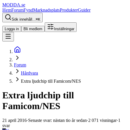
MODDA
.se
Hem
Forum
Fynd
Marknadsplats
Produkter
Guider
Sök innehåll...
⌘
K
Logga in
Bli medlem
Inställningar
Forum
Hårdvara
Extra ljudchip till Famicom/NES
Extra ljudchip till
Famicom/NES
21 april 2016
·
Senaste svar
:
nästan tio år sedan
·
2 071
visningar
·
1
svar