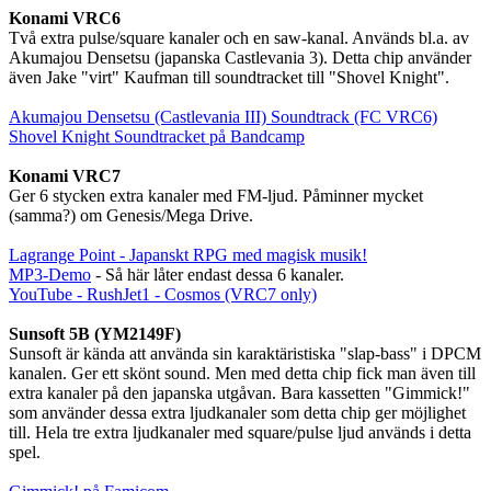
Konami VRC6
Två extra pulse/square kanaler och en saw-kanal. Används bl.a. av
Akumajou Densetsu (japanska Castlevania 3). Detta chip använder
även Jake "virt" Kaufman till soundtracket till "Shovel Knight".
Akumajou Densetsu (Castlevania III) Soundtrack (FC VRC6)
Shovel Knight Soundtracket på Bandcamp
Konami VRC7
Ger 6 stycken extra kanaler med FM-ljud. Påminner mycket
(samma?) om Genesis/Mega Drive.
Lagrange Point - Japanskt RPG med magisk musik!
MP3-Demo
- Så här låter endast dessa 6 kanaler.
YouTube - RushJet1 - Cosmos (VRC7 only)
Sunsoft 5B (YM2149F)
Sunsoft är kända att använda sin karaktäristiska "slap-bass" i DPCM
kanalen. Ger ett skönt sound. Men med detta chip fick man även till
extra kanaler på den japanska utgåvan. Bara kassetten "Gimmick!"
som använder dessa extra ljudkanaler som detta chip ger möjlighet
till. Hela tre extra ljudkanaler med square/pulse ljud används i detta
spel.