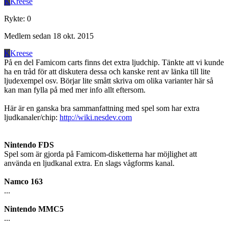
K
Kreese
Rykte
:
0
Medlem sedan
18 okt. 2015
K
Kreese
På en del Famicom carts finns det extra ljudchip. Tänkte att vi kunde
ha en tråd för att diskutera dessa och kanske rent av länka till lite
ljudexempel osv. Börjar lite smått skriva om olika varianter här så
kan man fylla på med mer info allt eftersom.
Här är en ganska bra sammanfattning med spel som har extra
ljudkanaler/chip:
http://wiki.nesdev.com
Nintendo FDS
Spel som är gjorda på Famicom-disketterna har möjlighet att
använda en ljudkanal extra. En slags vågforms kanal.
Namco 163
...
Nintendo MMC5
...