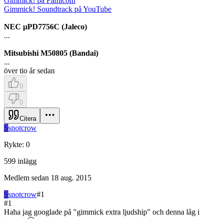
Gimmick! på Famicom
Gimmick! Soundtrack på YouTube
NEC µPD7756C (Jaleco)
...
Mitsubishi M50805 (Bandai)
...
över tio år sedan
0
0
Citera
S
snotcrow
Rykte
:
0
599
inlägg
Medlem sedan
18 aug. 2015
S
snotcrow
#
1
#
1
Haha jag googlade på "gimmick extra ljudship" och denna låg i