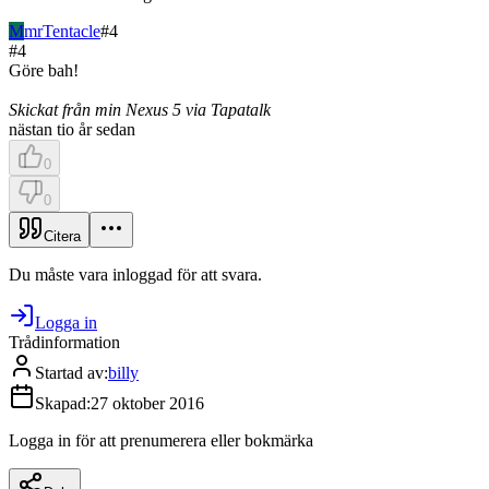
M
mrTentacle
#
4
#
4
Göre bah!
Skickat från min Nexus 5 via Tapatalk
nästan tio år sedan
0
0
Citera
Du måste vara inloggad för att svara.
Logga in
Trådinformation
Startad av
:
billy
Skapad
:
27 oktober 2016
Logga in för att prenumerera eller bokmärka