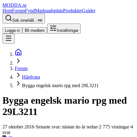
MODDA
.se
Hem
Forum
Fynd
Marknadsplats
Produkter
Guider
Sök innehåll...
⌘
K
Logga in
Bli medlem
Inställningar
Forum
Hårdvara
Bygga engelsk mario rpg med 29L3211
Bygga engelsk mario rpg med
29L3211
27 oktober 2016
·
Senaste svar
:
nästan tio år sedan
·
2 775
visningar
·
4
svar