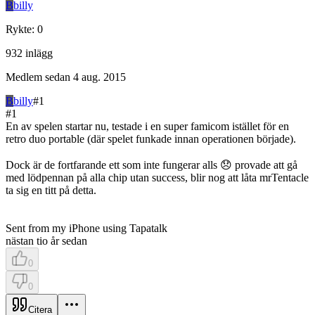
B
billy
Rykte
:
0
932
inlägg
Medlem sedan
4 aug. 2015
B
billy
#
1
#
1
En av spelen startar nu, testade i en super famicom istället för en
retro duo portable (där spelet funkade innan operationen började).
Dock är de fortfarande ett som inte fungerar alls 😞 provade att gå
med lödpennan på alla chip utan success, blir nog att låta mrTentacle
ta sig en titt på detta.
Sent from my iPhone using Tapatalk
nästan tio år sedan
0
0
Citera