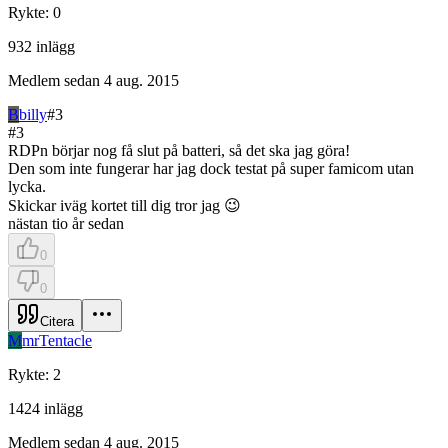
Rykte
:
0
932
inlägg
Medlem sedan
4 aug. 2015
B
billy
#
3
#
3
RDPn börjar nog få slut på batteri, så det ska jag göra!
Den som inte fungerar har jag dock testat på super famicom utan
lycka.
Skickar iväg kortet till dig tror jag 😉
nästan tio år sedan
0
0
Citera
M
mrTentacle
Rykte
:
2
1424
inlägg
Medlem sedan
4 aug. 2015