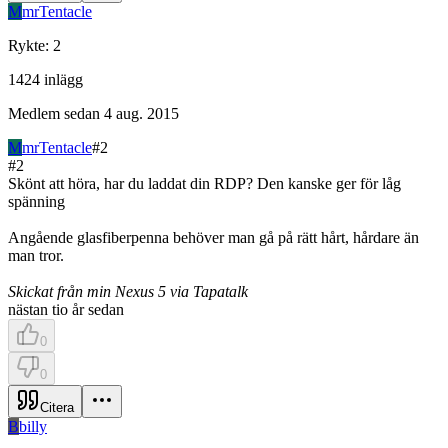
M
mrTentacle
Rykte
:
2
1424
inlägg
Medlem sedan
4 aug. 2015
M
mrTentacle
#
2
#
2
Skönt att höra, har du laddat din RDP? Den kanske ger för låg
spänning
Angående glasfiberpenna behöver man gå på rätt hårt, hårdare än
man tror.
Skickat från min Nexus 5 via Tapatalk
nästan tio år sedan
0
0
Citera
B
billy