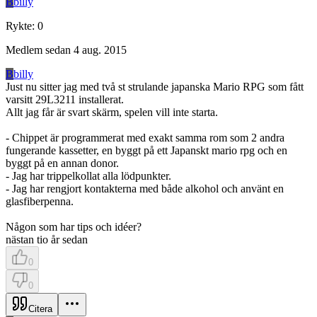
B
billy
Rykte
:
0
Medlem sedan
4 aug. 2015
B
billy
Just nu sitter jag med två st strulande japanska Mario RPG som fått
varsitt 29L3211 installerat.
Allt jag får är svart skärm, spelen vill inte starta.
- Chippet är programmerat med exakt samma rom som 2 andra
fungerande kassetter, en byggt på ett Japanskt mario rpg och en
byggt på en annan donor.
- Jag har trippelkollat alla lödpunkter.
- Jag har rengjort kontakterna med både alkohol och använt en
glasfiberpenna.
Någon som har tips och idéer?
nästan tio år sedan
0
0
Citera