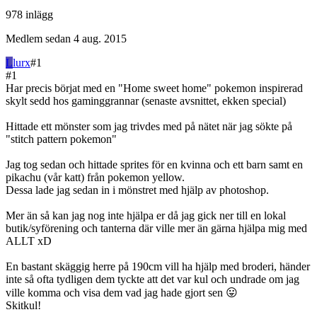
978
inlägg
Medlem sedan
4 aug. 2015
L
lurx
#
1
#
1
Har precis börjat med en "Home sweet home" pokemon inspirerad
skylt sedd hos gaminggrannar (senaste avsnittet, ekken special)
Hittade ett mönster som jag trivdes med på nätet när jag sökte på
"stitch pattern pokemon"
Jag tog sedan och hittade sprites för en kvinna och ett barn samt en
pikachu (vår katt) från pokemon yellow.
Dessa lade jag sedan in i mönstret med hjälp av photoshop.
Mer än så kan jag nog inte hjälpa er då jag gick ner till en lokal
butik/syförening och tanterna där ville mer än gärna hjälpa mig med
ALLT xD
En bastant skäggig herre på 190cm vill ha hjälp med broderi, händer
inte så ofta tydligen dem tyckte att det var kul och undrade om jag
ville komma och visa dem vad jag hade gjort sen 😛
Skitkul!