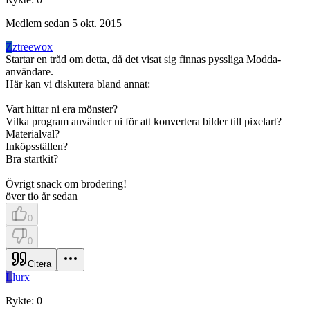
Medlem sedan
5 okt. 2015
Z
ztreewox
Startar en tråd om detta, då det visat sig finnas pyssliga Modda-
användare.
Här kan vi diskutera bland annat:
Vart hittar ni era mönster?
Vilka program använder ni för att konvertera bilder till pixelart?
Materialval?
Inköpsställen?
Bra startkit?
Övrigt snack om brodering!
över tio år sedan
0
0
Citera
L
lurx
Rykte
:
0