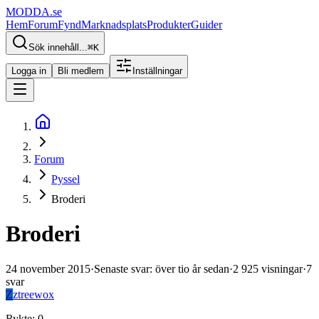
MODDA
.se
Hem
Forum
Fynd
Marknadsplats
Produkter
Guider
Sök innehåll...
⌘
K
Logga in
Bli medlem
Inställningar
Forum
Pyssel
Broderi
Broderi
24 november 2015
·
Senaste svar
:
över tio år sedan
·
2 925
visningar
·
7
svar
Z
ztreewox
Rykte
:
0