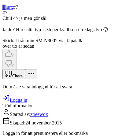
L
lurx
#
7
#
7
Chill ^^ ja men gör så!
Ja du? Har suttit typ 2-3h per kväll sen i fredags typ 😛
Skickat från min SM-N9005 via Tapatalk
över tio år sedan
0
0
Citera
Du måste vara inloggad för att svara.
Logga in
Trådinformation
Startad av
:
ztreewox
Skapad
:
24 november 2015
Logga in för att prenumerera eller bokmärka