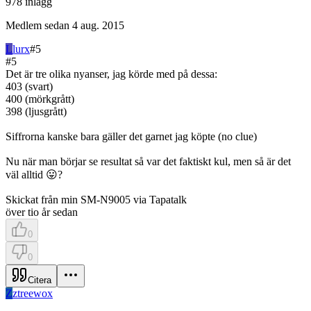
978
inlägg
Medlem sedan
4 aug. 2015
L
lurx
#
5
#
5
Det är tre olika nyanser, jag körde med på dessa:
403 (svart)
400 (mörkgrått)
398 (ljusgrått)
Siffrorna kanske bara gäller det garnet jag köpte (no clue)
Nu när man börjar se resultat så var det faktiskt kul, men så är det
väl alltid 😛?
Skickat från min SM-N9005 via Tapatalk
över tio år sedan
0
0
Citera
Z
ztreewox