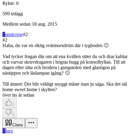
Rykte
:
0
599
inlägg
Medlem sedan
18 aug. 2015
S
snotcrow
#
2
#
2
Haha, du var en riktig svärmorsdröm där i tygboden 🙂
Vad tycker frugan din om att ena kvällen sitter du och drar kablar
och varvar skruvdragaren i högsta hugg på konsolhyllan. Till att
dagen efter sitta och brodera i gungstolen med glasögon på
nästippen och läslampan igång? 🙂
Till ämnet: Det blir väldigt snyggt måste man ju säga. Ska det stå
home sweet home i skylten?
över tio år sedan
0
0
Citera
L
lurx