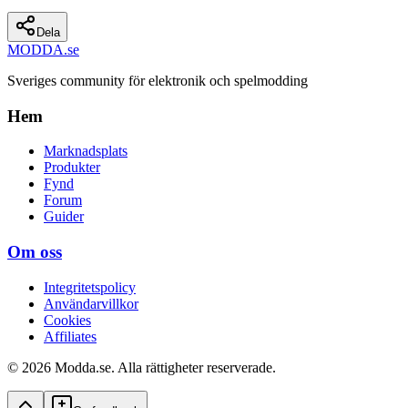
Dela
MODDA
.se
Sveriges community för elektronik och spelmodding
Hem
Marknadsplats
Produkter
Fynd
Forum
Guider
Om oss
Integritetspolicy
Användarvillkor
Cookies
Affiliates
© 2026 Modda.se. Alla rättigheter reserverade.