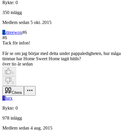
Rykte
:
0
350
inlägg
Medlem sedan
5 okt. 2015
Z
ztreewox
#
6
#
6
Tack för infon!
Får se om jag börjar med detta under pappaledigheten, hur måga
timmar har Home Sweet Home tagit hitils?
över tio år sedan
0
0
Citera
L
lurx
Rykte
:
0
978
inlägg
Medlem sedan
4 aug. 2015