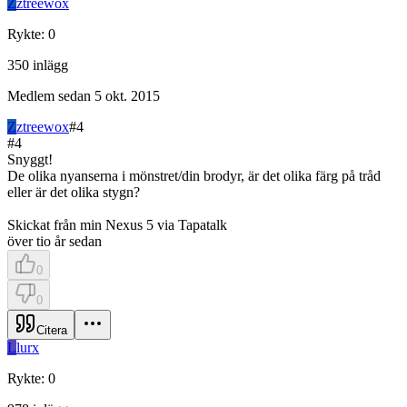
Z
ztreewox
Rykte
:
0
350
inlägg
Medlem sedan
5 okt. 2015
Z
ztreewox
#
4
#
4
Snyggt!
De olika nyanserna i mönstret/din brodyr, är det olika färg på tråd
eller är det olika stygn?
Skickat från min Nexus 5 via Tapatalk
över tio år sedan
0
0
Citera
L
lurx
Rykte
:
0