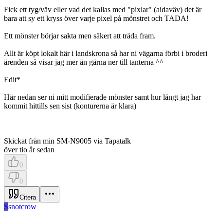
Fick ett tyg/väv eller vad det kallas med "pixlar" (aidaväv) det är
bara att sy ett kryss över varje pixel på mönstret och TADA!
Ett mönster börjar sakta men säkert att träda fram.
Allt är köpt lokalt här i landskrona så har ni vägarna förbi i broderi
ärenden så visar jag mer än gärna ner till tanterna ^^
Edit*
Här nedan ser ni mitt modifierade mönster samt hur långt jag har
kommit hittills sen sist (konturerna är klara)
Skickat från min SM-N9005 via Tapatalk
över tio år sedan
0
0
Citera
S
snotcrow