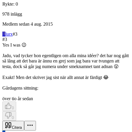
Rykte
:
0
978
inlägg
Medlem sedan
4 aug. 2015
L
lurx
#
3
#
3
Yes I was 😉
Jadu, vad tycker hon egentligen om alla mina idéer? det har nog gått
så lång att det bara är ännu en grej som jag bara var tvungen att
testa, dock så går jag numera under smeknamnet tant adnan 😮
Exakt! Men det skriver jag sist när allt annat är färdigt 😂
Gårdagens sittning:
över tio år sedan
0
0
Citera