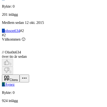
Rykte
:
0
201
inlägg
Medlem sedan
12 okt. 2015
O
olsson634
#
2
#
2
Välkommen 🙂
// Olss0n634
över tio år sedan
0
0
Citera
A
Aynez
Rykte
:
0
924
inlägg