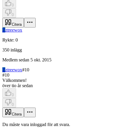
0
0
Citera
Z
ztreewox
Rykte
:
0
350
inlägg
Medlem sedan
5 okt. 2015
Z
ztreewox
#
10
#
10
Välkommen!
över tio år sedan
0
0
Citera
Du måste vara inloggad för att svara.