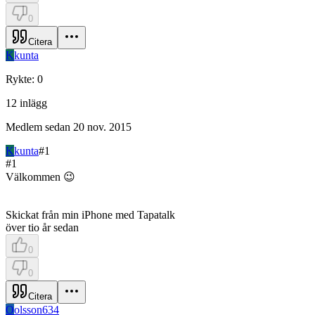
0
Citera
K
kunta
Rykte
:
0
12
inlägg
Medlem sedan
20 nov. 2015
K
kunta
#
1
#
1
Välkommen 😉
Skickat från min iPhone med Tapatalk
över tio år sedan
0
0
Citera
O
olsson634