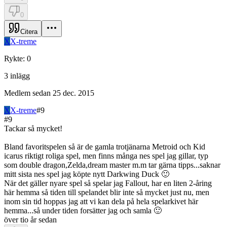
0
Citera
X
X-treme
Rykte
:
0
3
inlägg
Medlem sedan
25 dec. 2015
X
X-treme
#
9
#
9
Tackar så mycket!
Bland favoritspelen så är de gamla trotjänarna Metroid och Kid
icarus riktigt roliga spel, men finns många nes spel jag gillar, typ
som double dragon,Zelda,dream master m.m tar gärna tipps...saknar
mitt sista nes spel jag köpte nytt Darkwing Duck 🙂
När det gäller nyare spel så spelar jag Fallout, har en liten 2-åring
här hemma så tiden till spelandet blir inte så mycket just nu, men
inom sin tid hoppas jag att vi kan dela på hela spelarkivet här
hemma...så under tiden forsätter jag och samla 🙂
över tio år sedan