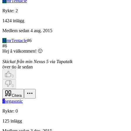
M
mrTentacle
Rykte
:
2
1424
inlägg
Medlem sedan
4 aug. 2015
M
mrTentacle
#
6
#
6
Hej å välkommen! 🙂
Skickat från min Nexus 5 via Tapatalk
över tio år sedan
0
0
Citera
S
segasonic
Rykte
:
0
125
inlägg
Medlem sedan
3 dec. 2015