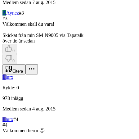
Medlem sedan
7 aug. 2015
A
Aynez
#
3
#
3
Välkommen skall du vara!
Skickat från min SM-N9005 via Tapatalk
över tio år sedan
0
0
Citera
L
lurx
Rykte
:
0
978
inlägg
Medlem sedan
4 aug. 2015
L
lurx
#
4
#
4
Välkommen herrn 🙂