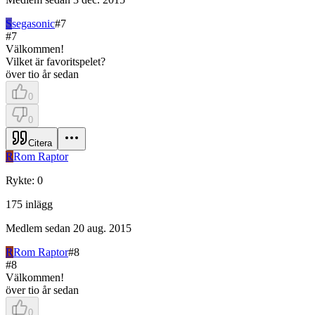
S
segasonic
#
7
#
7
Välkommen!
Vilket är favoritspelet?
över tio år sedan
0
0
Citera
R
Rom Raptor
Rykte
:
0
175
inlägg
Medlem sedan
20 aug. 2015
R
Rom Raptor
#
8
#
8
Välkommen!
över tio år sedan
0