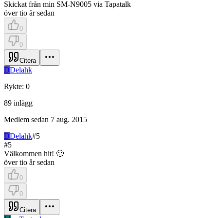
Skickat från min SM-N9005 via Tapatalk
över tio år sedan
0
0
Citera
D
Delahk
Rykte
:
0
89
inlägg
Medlem sedan
7 aug. 2015
D
Delahk
#
5
#
5
Välkommen hit! 🙂
över tio år sedan
0
0
Citera