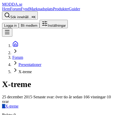
MODDA
.se
Hem
Forum
Fynd
Marknadsplats
Produkter
Guider
Sök innehåll...
⌘
K
Logga in
Bli medlem
Inställningar
Forum
Presentationer
X-treme
X-treme
25 december 2015
·
Senaste svar
:
över tio år sedan
·
166
visningar
·
10
svar
X
X-treme
Rykte
:
0