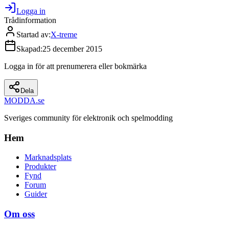
Logga in
Trådinformation
Startad av
:
X-treme
Skapad
:
25 december 2015
Logga in för att prenumerera eller bokmärka
Dela
MODDA
.se
Sveriges community för elektronik och spelmodding
Hem
Marknadsplats
Produkter
Fynd
Forum
Guider
Om oss