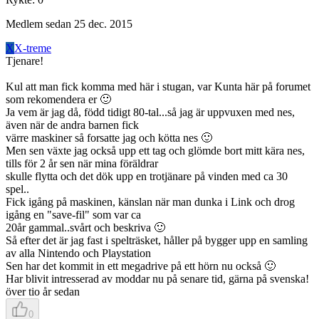
Medlem sedan
25 dec. 2015
X
X-treme
Tjenare!
Kul att man fick komma med här i stugan, var Kunta här på forumet
som rekomendera er 🙂
Ja vem är jag då, född tidigt 80-tal...så jag är uppvuxen med nes,
även när de andra barnen fick
värre maskiner så forsatte jag och kötta nes 🙂
Men sen växte jag också upp ett tag och glömde bort mitt kära nes,
tills för 2 år sen när mina föräldrar
skulle flytta och det dök upp en trotjänare på vinden med ca 30
spel..
Fick igång på maskinen, känslan när man dunka i Link och drog
igång en "save-fil" som var ca
20år gammal..svårt och beskriva 🙂
Så efter det är jag fast i spelträsket, håller på bygger upp en samling
av alla Nintendo och Playstation
Sen har det kommit in ett megadrive på ett hörn nu också 🙂
Har blivit intresserad av moddar nu på senare tid, gärna på svenska!
över tio år sedan
0