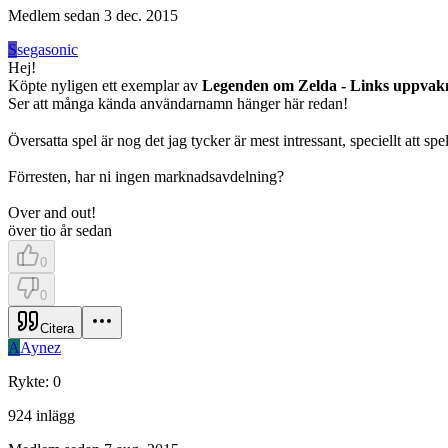
Medlem sedan
3 dec. 2015
S
segasonic
Hej!
Köpte nyligen ett exemplar av
Legenden om Zelda - Links uppva
Ser att många kända användarnamn hänger här redan!
Översatta spel är nog det jag tycker är mest intressant, speciellt att sp
Förresten, har ni ingen marknadsavdelning?
Over and out!
över tio år sedan
0
0
Citera
A
Aynez
Rykte
:
0
924
inlägg