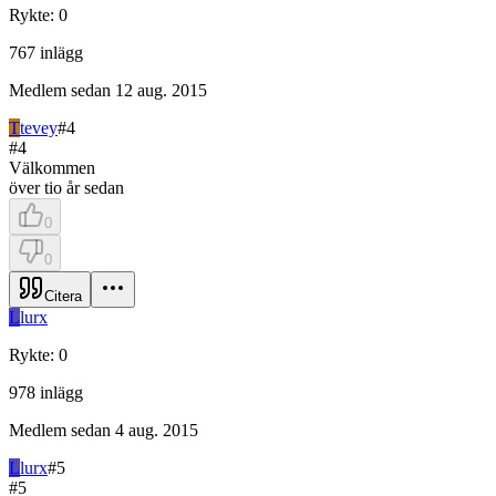
Rykte
:
0
767
inlägg
Medlem sedan
12 aug. 2015
T
tevey
#
4
#
4
Välkommen
över tio år sedan
0
0
Citera
L
lurx
Rykte
:
0
978
inlägg
Medlem sedan
4 aug. 2015
L
lurx
#
5
#
5