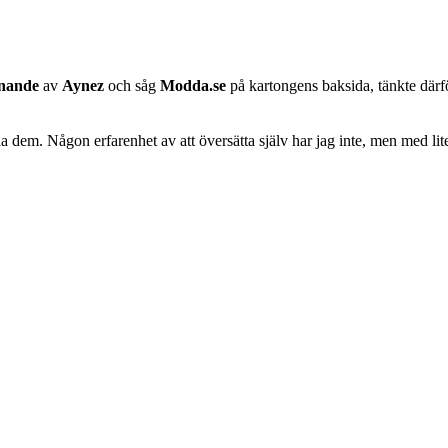
knande
av
Aynez
och såg
Modda.se
på kartongens baksida, tänkte därför 
ela dem. Någon erfarenhet av att översätta själv har jag inte, men med lit