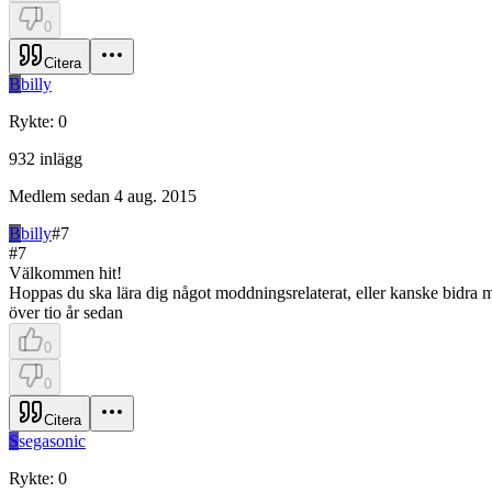
0
Citera
B
billy
Rykte
:
0
932
inlägg
Medlem sedan
4 aug. 2015
B
billy
#
7
#
7
Välkommen hit!
Hoppas du ska lära dig något moddningsrelaterat, eller kanske bidra med
över tio år sedan
0
0
Citera
S
segasonic
Rykte
:
0