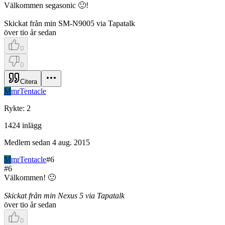
Välkommen segasonic 🙂!
Skickat från min SM-N9005 via Tapatalk
över tio år sedan
0
0
Citera
M
mrTentacle
Rykte
:
2
1424
inlägg
Medlem sedan
4 aug. 2015
M
mrTentacle
#
6
#
6
Välkommen! 🙂
Skickat från min Nexus 5 via Tapatalk
över tio år sedan
0