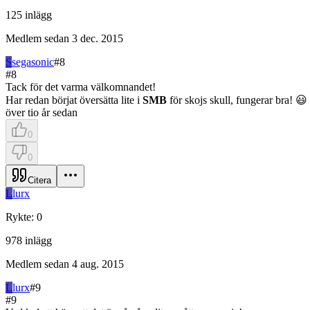
125
inlägg
Medlem sedan
3 dec. 2015
S
segasonic
#
8
#
8
Tack för det varma välkomnandet!
Har redan börjat översätta lite i
SMB
för skojs skull, fungerar bra! 😃
över tio år sedan
0
0
Citera
L
lurx
Rykte
:
0
978
inlägg
Medlem sedan
4 aug. 2015
L
lurx
#
9
#
9