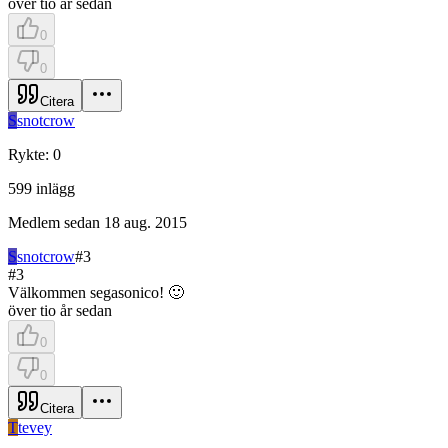
över tio år sedan
0
0
Citera
S
snotcrow
Rykte
:
0
599
inlägg
Medlem sedan
18 aug. 2015
S
snotcrow
#
3
#
3
Välkommen segasonico! 🙂
över tio år sedan
0
0
Citera
T
tevey