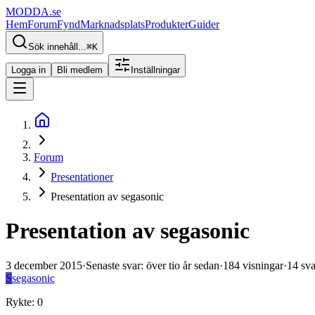
MODDA
.se
Hem
Forum
Fynd
Marknadsplats
Produkter
Guider
Sök innehåll...
⌘
K
Logga in
Bli medlem
Inställningar
Forum
Presentationer
Presentation av segasonic
Presentation av segasonic
3 december 2015
·
Senaste svar
:
över tio år sedan
·
184
visningar
·
14
sva
S
segasonic
Rykte
:
0