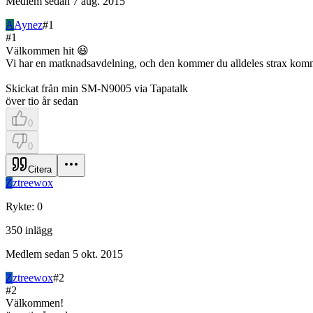
Medlem sedan
7 aug. 2015
A
Aynez
#
1
#
1
Välkommen hit 😃
Vi har en matknadsavdelning, och den kommer du alldeles strax komma åt
Skickat från min SM-N9005 via Tapatalk
över tio år sedan
0
0
Citera
Z
ztreewox
Rykte
:
0
350
inlägg
Medlem sedan
5 okt. 2015
Z
ztreewox
#
2
#
2
Välkommen!