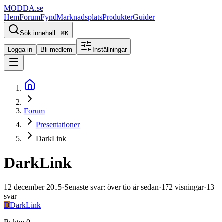
MODDA
.se
Hem
Forum
Fynd
Marknadsplats
Produkter
Guider
Sök innehåll...
⌘
K
Logga in
Bli medlem
Inställningar
Forum
Presentationer
DarkLink
DarkLink
12 december 2015
·
Senaste svar
:
över tio år sedan
·
172
visningar
·
13
svar
D
DarkLink
Rykte
:
0