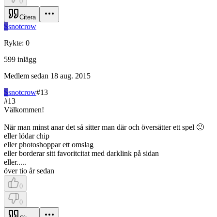
0
Citera
S
snotcrow
Rykte
:
0
599
inlägg
Medlem sedan
18 aug. 2015
S
snotcrow
#
13
#
13
Välkommen!
När man minst anar det så sitter man där och översätter ett spel 🙂
eller lödar chip
eller photoshoppar ett omslag
eller borderar sitt favoritcitat med darklink på sidan
eller.....
över tio år sedan
0
0