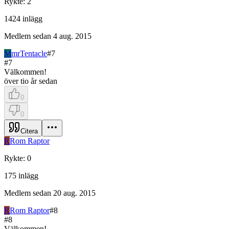
Rykte
:
2
1424
inlägg
Medlem sedan
4 aug. 2015
M
mrTentacle
#
7
#
7
Välkommen!
över tio år sedan
0
0
Citera
R
Rom Raptor
Rykte
:
0
175
inlägg
Medlem sedan
20 aug. 2015
R
Rom Raptor
#
8
#
8
Välkommen!