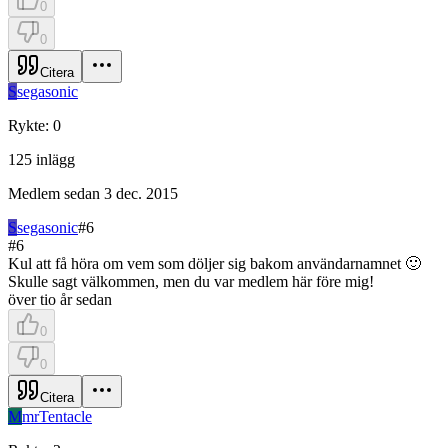
0
0
Citera
S
segasonic
Rykte
:
0
125
inlägg
Medlem sedan
3 dec. 2015
S
segasonic
#
6
#
6
Kul att få höra om vem som döljer sig bakom användarnamnet 🙂
Skulle sagt välkommen, men du var medlem här före mig!
över tio år sedan
0
0
Citera
M
mrTentacle