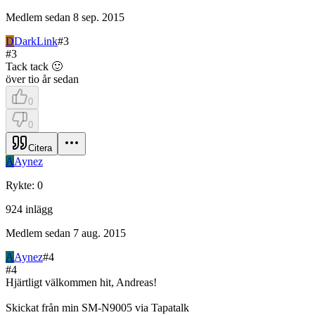
Medlem sedan
8 sep. 2015
D
DarkLink
#
3
#
3
Tack tack 🙂
över tio år sedan
0
0
Citera
A
Aynez
Rykte
:
0
924
inlägg
Medlem sedan
7 aug. 2015
A
Aynez
#
4
#
4
Hjärtligt välkommen hit, Andreas!
Skickat från min SM-N9005 via Tapatalk