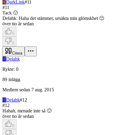
D
DarkLink
#
11
#
11
Tack 🙂
Delahk: Haha det stämmer, ursäkta min glömskhet 🙂
över tio år sedan
0
0
Citera
D
Delahk
Rykte
:
0
89
inlägg
Medlem sedan
7 aug. 2015
D
Delahk
#
12
#
12
Hahah, menade inte så 🙂
över tio år sedan
0