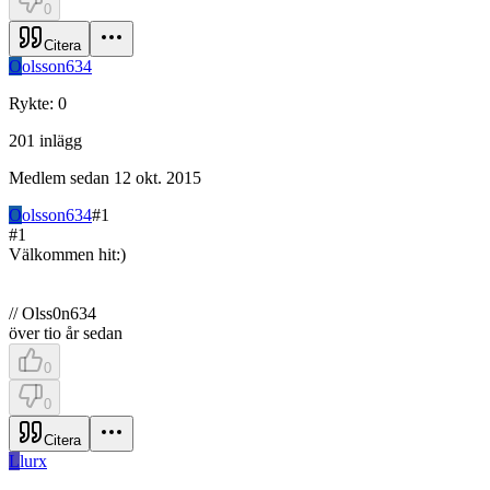
0
Citera
O
olsson634
Rykte
:
0
201
inlägg
Medlem sedan
12 okt. 2015
O
olsson634
#
1
#
1
Välkommen hit:)
// Olss0n634
över tio år sedan
0
0
Citera
L
lurx