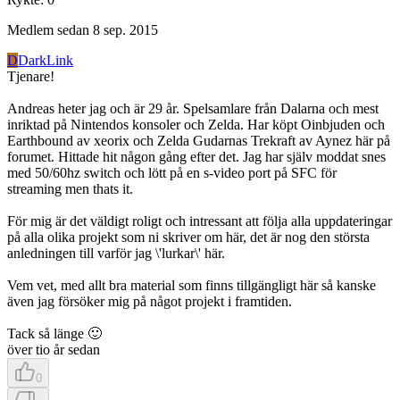
Medlem sedan
8 sep. 2015
D
DarkLink
Tjenare!
Andreas heter jag och är 29 år. Spelsamlare från Dalarna och mest
inriktad på Nintendos konsoler och Zelda. Har köpt Oinbjuden och
Earthbound av xeorix och Zelda Gudarnas Trekraft av Aynez här på
forumet. Hittade hit någon gång efter det. Jag har själv moddat snes
med 50/60hz switch och lött på en s-video port på SFC för
streaming men thats it.
För mig är det väldigt roligt och intressant att följa alla uppdateringar
på alla olika projekt som ni skriver om här, det är nog den största
anledningen till varför jag \'lurkar\' här.
Vem vet, med allt bra material som finns tillgängligt här så kanske
även jag försöker mig på något projekt i framtiden.
Tack så länge 🙂
över tio år sedan
0