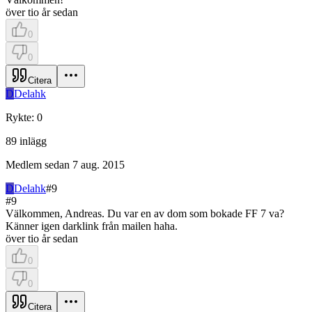
över tio år sedan
0
0
Citera
D
Delahk
Rykte
:
0
89
inlägg
Medlem sedan
7 aug. 2015
D
Delahk
#
9
#
9
Välkommen, Andreas. Du var en av dom som bokade FF 7 va?
Känner igen darklink från mailen haha.
över tio år sedan
0
0
Citera