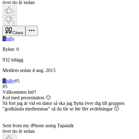
över tio år sedan
0
0
Citera
B
billy
Rykte
:
0
932
inlägg
Medlem sedan
4 aug. 2015
B
billy
#
5
#
5
Välkommen hit!!
Kul med presentation 🙂
Så fort jag är vid en dator så ska jag flytta över dig till gruppen
"godkända medlemmar" så du får se lite fler avdelningar 🙂
Sent from my iPhone using Tapatalk
över tio år sedan