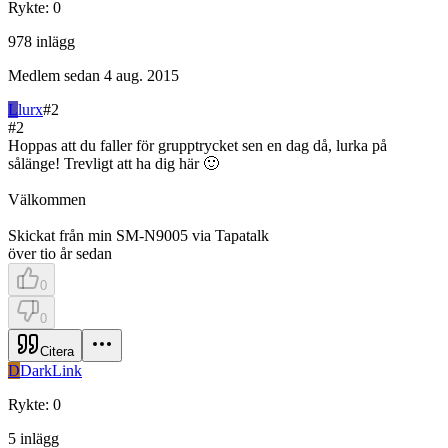
Rykte
:
0
978
inlägg
Medlem sedan
4 aug. 2015
L
lurx
#
2
#
2
Hoppas att du faller för grupptrycket sen en dag då, lurka på
sålänge! Trevligt att ha dig här 🙂
Välkommen
Skickat från min SM-N9005 via Tapatalk
över tio år sedan
0
0
Citera
D
DarkLink
Rykte
:
0
5
inlägg