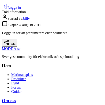
Logga in
Trådinformation
Startad av
:
billy
Skapad
:
4 augusti 2015
Logga in för att prenumerera eller bokmärka
Dela
MODDA
.se
Sveriges community för elektronik och spelmodding
Hem
Marknadsplats
Produkter
Fynd
Forum
Guider
Om oss