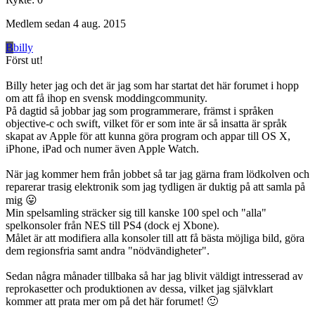
Medlem sedan
4 aug. 2015
B
billy
Först ut!
Billy heter jag och det är jag som har startat det här forumet i hopp
om att få ihop en svensk moddingcommunity.
På dagtid så jobbar jag som programmerare, främst i språken
objective-c och swift, vilket för er som inte är så insatta är språk
skapat av Apple för att kunna göra program och appar till OS X,
iPhone, iPad och numer även Apple Watch.
När jag kommer hem från jobbet så tar jag gärna fram lödkolven och
reparerar trasig elektronik som jag tydligen är duktig på att samla på
mig 😛
Min spelsamling sträcker sig till kanske 100 spel och "alla"
spelkonsoler från NES till PS4 (dock ej Xbone).
Målet är att modifiera alla konsoler till att få bästa möjliga bild, göra
dem regionsfria samt andra "nödvändigheter".
Sedan några månader tillbaka så har jag blivit väldigt intresserad av
reprokasetter och produktionen av dessa, vilket jag självklart
kommer att prata mer om på det här forumet! 🙂