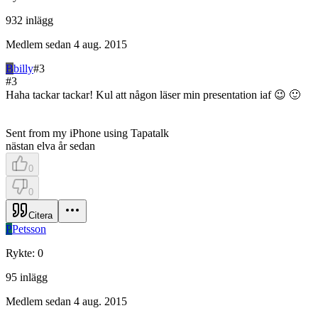
932
inlägg
Medlem sedan
4 aug. 2015
B
billy
#
3
#
3
Haha tackar tackar! Kul att någon läser min presentation iaf 😉 🙂
Sent from my iPhone using Tapatalk
nästan elva år sedan
0
0
Citera
P
Petsson
Rykte
:
0
95
inlägg
Medlem sedan
4 aug. 2015