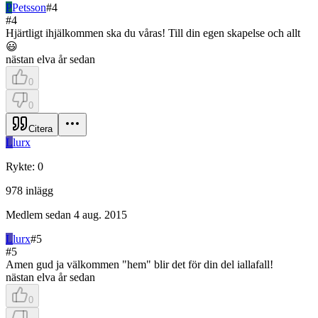
P
Petsson
#
4
#
4
Hjärtligt ihjälkommen ska du våras! Till din egen skapelse och allt
😃
nästan elva år sedan
0
0
Citera
L
lurx
Rykte
:
0
978
inlägg
Medlem sedan
4 aug. 2015
L
lurx
#
5
#
5
Amen gud ja välkommen "hem" blir det för din del iallafall!
nästan elva år sedan
0