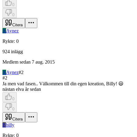
0
0
Citera
A
Aynez
Rykte
:
0
924
inlägg
Medlem sedan
7 aug. 2015
A
Aynez
#
2
#
2
Ja men vad fasen.. Välkommen till din egen kreation, Billy! 😃
nästan elva år sedan
0
0
Citera
B
billy
Rykte
:
0