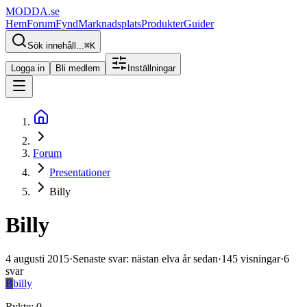
MODDA
.se
Hem
Forum
Fynd
Marknadsplats
Produkter
Guider
Sök innehåll...
⌘
K
Logga in
Bli medlem
Inställningar
Forum
Presentationer
Billy
Billy
4 augusti 2015
·
Senaste svar
:
nästan elva år sedan
·
145
visningar
·
6
svar
B
billy
Rykte
:
0