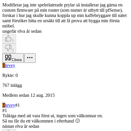
Modifierar jag inte spelrelaterade prylar så installerar jag gärna en
custom firmware på min router (som numer är utbytt till pfSense),
forskar i hur jag skulle kunna koppla up min kaffebryggare till nätet
samt försöker hitta en ursäkt till att få prova att bygga min första
möbel.
ungefär elva år sedan
0
0
Citera
T
tevey
Rykte
:
0
767
inlägg
Medlem sedan
12 aug. 2015
T
tevey
#
1
#
1
Tråkiga med att vara först ut, ingen som välkomnar en.
Så nu får du ett välkommen i efterhand 🙂
nästan elva år sedan