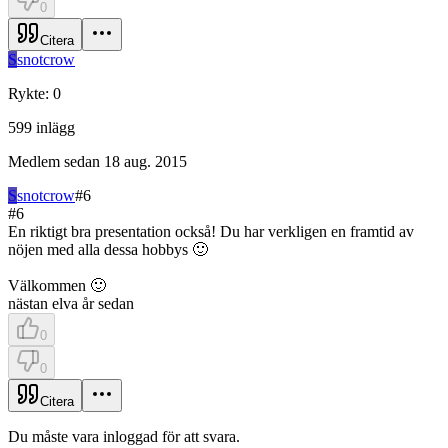
0
Citera
S
snotcrow
Rykte
:
0
599
inlägg
Medlem sedan
18 aug. 2015
S
snotcrow
#
6
#
6
En riktigt bra presentation också! Du har verkligen en framtid av
nöjen med alla dessa hobbys 🙂
Välkommen 🙂
nästan elva år sedan
0
0
Citera
Du måste vara inloggad för att svara.