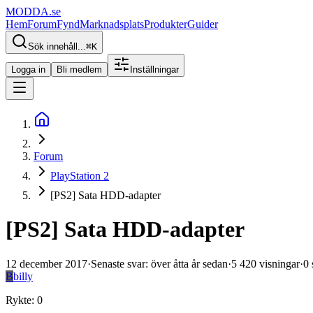
MODDA
.se
Hem
Forum
Fynd
Marknadsplats
Produkter
Guider
Sök innehåll...
⌘
K
Logga in
Bli medlem
Inställningar
Forum
PlayStation 2
[PS2] Sata HDD-adapter
[PS2] Sata HDD-adapter
12 december 2017
·
Senaste svar
:
över åtta år sedan
·
5 420
visningar
·
0
B
billy
Rykte
:
0