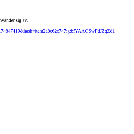
nvänder sig av.
pid=2174847419&hash=item2a8c62c747:g:bfYAAOSwFdJZqZd1