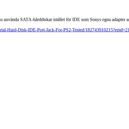
 nu använda SATA-hårddiskar istället för IDE som Sonys egna adapter a
Serial-Hard-Disk-IDE-Port-Jack-For-PS2-Tested/182743910215?e