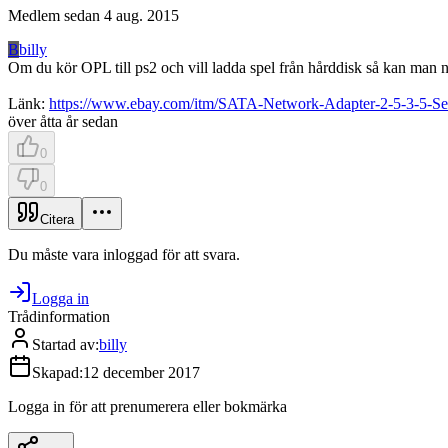
Medlem sedan
4 aug. 2015
B
billy
Om du kör OPL till ps2 och vill ladda spel från hårddisk så kan man
Länk:
https://www.ebay.com/itm/SATA-Network-Adapter-2-5-3-5-
över åtta år sedan
0
0
Citera
Du måste vara inloggad för att svara.
Logga in
Trådinformation
Startad av
:
billy
Skapad
:
12 december 2017
Logga in för att prenumerera eller bokmärka