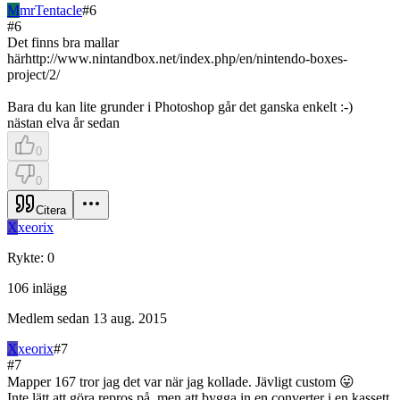
M
mrTentacle
#
6
#
6
Det finns bra mallar
härhttp://www.nintandbox.net/index.php/en/nintendo-boxes-
project/2/
Bara du kan lite grunder i Photoshop går det ganska enkelt :-)
nästan elva år sedan
0
0
Citera
X
xeorix
Rykte
:
0
106
inlägg
Medlem sedan
13 aug. 2015
X
xeorix
#
7
#
7
Mapper 167 tror jag det var när jag kollade. Jävligt custom 😛
Inte lätt att göra repros på, men att bygga in en converter i en kassett