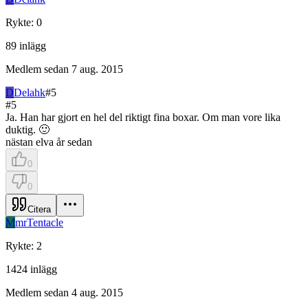
Rykte
:
0
89
inlägg
Medlem sedan
7 aug. 2015
D
Delahk
#
5
#
5
Ja. Han har gjort en hel del riktigt fina boxar. Om man vore lika
duktig. 🙂
nästan elva år sedan
0
0
Citera
M
mrTentacle
Rykte
:
2
1424
inlägg
Medlem sedan
4 aug. 2015