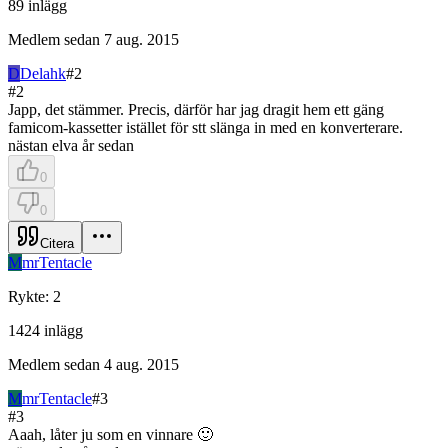
89
inlägg
Medlem sedan
7 aug. 2015
D
Delahk
#
2
#
2
Japp, det stämmer. Precis, därför har jag dragit hem ett gäng
famicom-kassetter istället för stt slänga in med en konverterare.
nästan elva år sedan
0
0
Citera
M
mrTentacle
Rykte
:
2
1424
inlägg
Medlem sedan
4 aug. 2015
M
mrTentacle
#
3
#
3
Aaah, låter ju som en vinnare 🙂