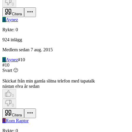
0
Citera
A
Aynez
Rykte
:
0
924
inlägg
Medlem sedan
7 aug. 2015
A
Aynez
#
10
#
10
Svart 🙂
Skickat från min gamla slitna telefon med tapatalk
nästan elva år sedan
0
0
Citera
R
Rom Raptor
Rykte
:
0