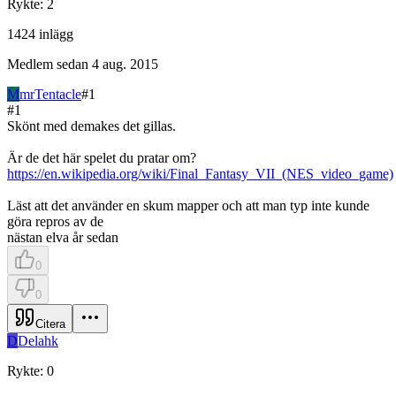
Rykte
:
2
1424
inlägg
Medlem sedan
4 aug. 2015
M
mrTentacle
#
1
#
1
Skönt med demakes det gillas.
Är de det här spelet du pratar om?
https://en.wikipedia.org/wiki/Final_Fantasy_VII_(NES_video_game)
Läst att det använder en skum mapper och att man typ inte kunde
göra repros av de
nästan elva år sedan
0
0
Citera
D
Delahk
Rykte
:
0