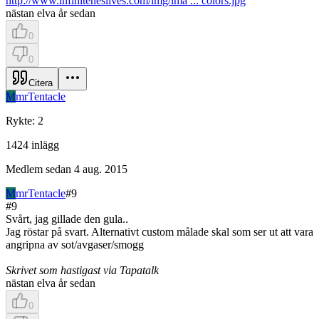
http://www.infiniteneslives.com/img/ima ... colors.jpg
nästan elva år sedan
0
0
Citera
M
mrTentacle
Rykte
:
2
1424
inlägg
Medlem sedan
4 aug. 2015
M
mrTentacle
#
9
#
9
Svårt, jag gillade den gula..
Jag röstar på svart. Alternativt custom målade skal som ser ut att vara
angripna av sot/avgaser/smogg
Skrivet som hastigast via Tapatalk
nästan elva år sedan
0