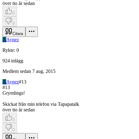
över tio år sedan
0
0
Citera
A
Aynez
Rykte
:
0
924
inlägg
Medlem sedan
7 aug. 2015
A
Aynez
#
13
#
13
Grymlings!
Skickat från min telefon via Tapapatalk
över tio år sedan
0
0