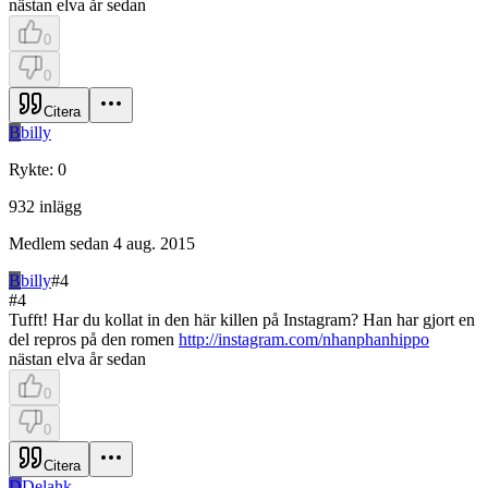
nästan elva år sedan
0
0
Citera
B
billy
Rykte
:
0
932
inlägg
Medlem sedan
4 aug. 2015
B
billy
#
4
#
4
Tufft! Har du kollat in den här killen på Instagram? Han har gjort en
del repros på den romen
http://instagram.com/nhanphanhippo
nästan elva år sedan
0
0
Citera
D
Delahk