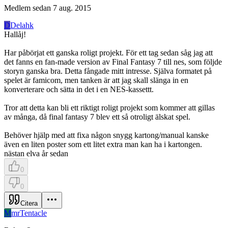
Medlem sedan
7 aug. 2015
D
Delahk
Hallåj!
Har påbörjat ett ganska roligt projekt. För ett tag sedan såg jag att
det fanns en fan-made version av Final Fantasy 7 till nes, som följde
storyn ganska bra. Detta fångade mitt intresse. Själva formatet på
spelet är famicom, men tanken är att jag skall slänga in en
konverterare och sätta in det i en NES-kassettt.
Tror att detta kan bli ett riktigt roligt projekt som kommer att gillas
av många, då final fantasy 7 blev ett så otroligt älskat spel.
Behöver hjälp med att fixa någon snygg kartong/manual kanske
även en liten poster som ett litet extra man kan ha i kartongen.
nästan elva år sedan
0
0
Citera
M
mrTentacle