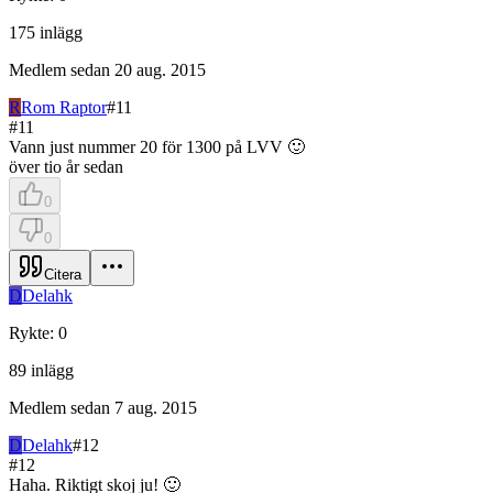
175
inlägg
Medlem sedan
20 aug. 2015
R
Rom Raptor
#
11
#
11
Vann just nummer 20 för 1300 på LVV 🙂
över tio år sedan
0
0
Citera
D
Delahk
Rykte
:
0
89
inlägg
Medlem sedan
7 aug. 2015
D
Delahk
#
12
#
12
Haha. Riktigt skoj ju! 🙂