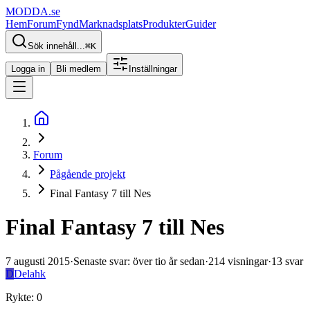
MODDA
.se
Hem
Forum
Fynd
Marknadsplats
Produkter
Guider
Sök innehåll...
⌘
K
Logga in
Bli medlem
Inställningar
Forum
Pågående projekt
Final Fantasy 7 till Nes
Final Fantasy 7 till Nes
7 augusti 2015
·
Senaste svar
:
över tio år sedan
·
214
visningar
·
13
svar
D
Delahk
Rykte
:
0