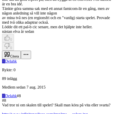
är en bra idé.
Tänkte göra samma sak med ett annat famicom-lir en gång, men av
någon anledning så vill inte någon
av mina två nes (en regionsfri och en "vanlig) starta spelet. Provade
med två olika adaptrar också.
Lödde dit ett pal-b cic senare, men det hjälpte inte heller.
nästan elva år sedan
0
0
Citera
D
Delahk
Rykte
:
0
89
inlägg
Medlem sedan
7 aug. 2015
D
Delahk
#
8
#
8
Vad tror ni om skalen till spelet? Skall man köra på vita eller svarta?