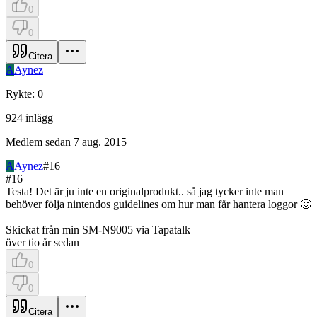
0
0
Citera
A
Aynez
Rykte
:
0
924
inlägg
Medlem sedan
7 aug. 2015
A
Aynez
#
16
#
16
Testa! Det är ju inte en originalprodukt.. så jag tycker inte man
behöver följa nintendos guidelines om hur man får hantera loggor 🙂
Skickat från min SM-N9005 via Tapatalk
över tio år sedan
0
0
Citera