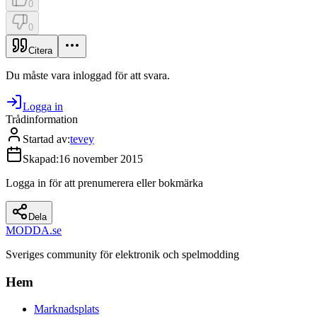
0
0
Citera
Du måste vara inloggad för att svara.
Logga in
Trådinformation
Startad av
:
tevey
Skapad
:
16 november 2015
Logga in för att prenumerera eller bokmärka
Dela
MODDA
.se
Sveriges community för elektronik och spelmodding
Hem
Marknadsplats