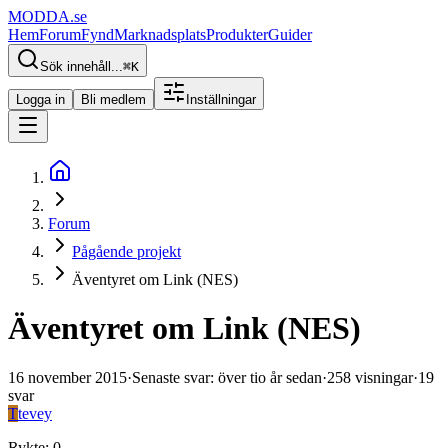
MODDA
.se
Hem
Forum
Fynd
Marknadsplats
Produkter
Guider
Sök innehåll...
⌘
K
Logga in
Bli medlem
Inställningar
Forum
Pågående projekt
Äventyret om Link (NES)
Äventyret om Link (NES)
16 november 2015
·
Senaste svar
:
över tio år sedan
·
258
visningar
·
19
svar
T
tevey
Rykte
:
0