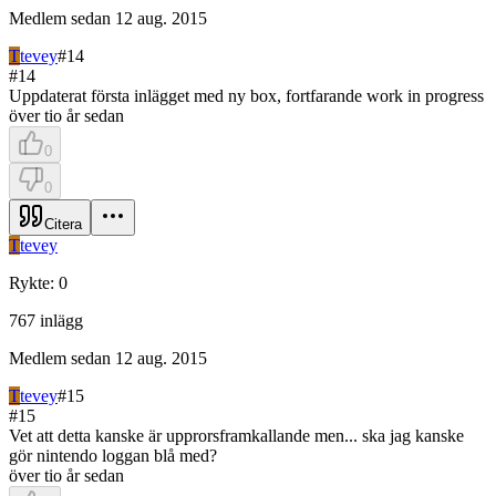
Medlem sedan
12 aug. 2015
T
tevey
#
14
#
14
Uppdaterat första inlägget med ny box, fortfarande work in progress
över tio år sedan
0
0
Citera
T
tevey
Rykte
:
0
767
inlägg
Medlem sedan
12 aug. 2015
T
tevey
#
15
#
15
Vet att detta kanske är upprorsframkallande men... ska jag kanske
gör nintendo loggan blå med?
över tio år sedan