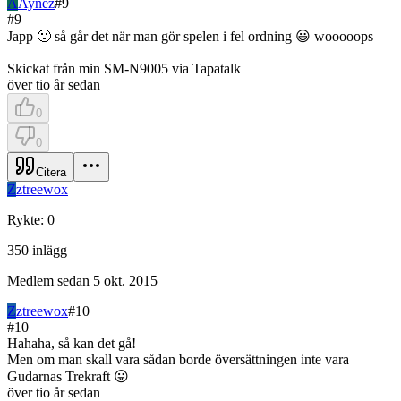
A
Aynez
#
9
#
9
Japp 🙂 så går det när man gör spelen i fel ordning 😃 wooooops
Skickat från min SM-N9005 via Tapatalk
över tio år sedan
0
0
Citera
Z
ztreewox
Rykte
:
0
350
inlägg
Medlem sedan
5 okt. 2015
Z
ztreewox
#
10
#
10
Hahaha, så kan det gå!
Men om man skall vara sådan borde översättningen inte vara
Gudarnas Trekraft 😛
över tio år sedan