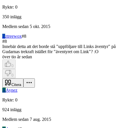
Rykte
:
0
350
inlägg
Medlem sedan
5 okt. 2015
Z
ztreewox
#
8
#
8
Innebär detta att det borde stå "uppföljare till Links äventyr" på
Gudarnas trekraft istället för "äventyret om Link"? :O
över tio år sedan
0
0
Citera
A
Aynez
Rykte
:
0
924
inlägg
Medlem sedan
7 aug. 2015