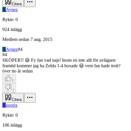
Citera
A
Aynez
Rykte
:
0
924
inlägg
Medlem sedan
7 aug. 2015
A
Aynez
#
4
#
4
SKÖPER!! 😃 Fy fan vad najs! Inom en inte allt för avlägsen
framtid kommer jag ha Zelda 1-4 boxade 😃 vem fan hade trott?
över tio år sedan
0
0
Citera
X
xeorix
Rykte
:
0
106
inlägg