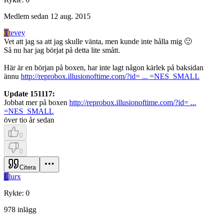
Medlem sedan
12 aug. 2015
T
tevey
Vet att jag sa att jag skulle vänta, men kunde inte hålla mig 🙂
Så nu har jag börjat på detta lite smått.
Här är en början på boxen, har inte lagt någon kärlek på baksidan
ännu
http://reprobox.illusionoftime.com/?id= ... =NES_SMALL
Update 151117:
Jobbat mer på boxen
http://reprobox.illusionoftime.com/?id= ...
=NES_SMALL
över tio år sedan
0
0
Citera
L
lurx
Rykte
:
0
978
inlägg