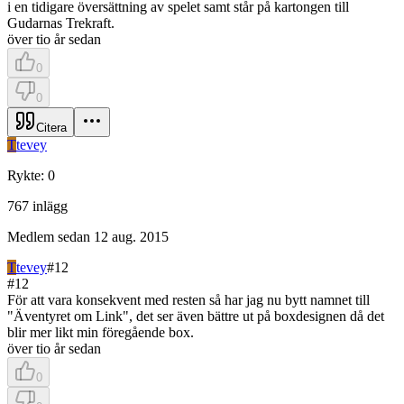
i en tidigare översättning av spelet samt står på kartongen till
Gudarnas Trekraft.
över tio år sedan
0
0
Citera
T
tevey
Rykte
:
0
767
inlägg
Medlem sedan
12 aug. 2015
T
tevey
#
12
#
12
För att vara konsekvent med resten så har jag nu bytt namnet till
"Äventyret om Link", det ser även bättre ut på boxdesignen då det
blir mer likt min föregående box.
över tio år sedan
0