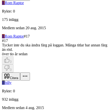
R
Rom Raptor
Rykte
:
0
175
inlägg
Medlem sedan
20 aug. 2015
R
Rom Raptor
#
17
#
17
Tycker inte du ska ändra färg på loggan. Många titlar har annan färg
än röd.
över tio år sedan
0
0
Citera
B
billy
Rykte
:
0
932
inlägg
Medlem sedan
4 aug. 2015