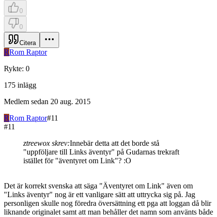
0
0
Citera
R
Rom Raptor
Rykte
:
0
175
inlägg
Medlem sedan
20 aug. 2015
R
Rom Raptor
#
11
#
11
ztreewox skrev:
Innebär detta att det borde stå
"uppföljare till Links äventyr" på Gudarnas trekraft
istället för "äventyret om Link"? :O
Det är korrekt svenska att säga "Äventyret om Link" även om
"Links äventyr" nog är ett vanligare sätt att uttrycka sig på. Jag
personligen skulle nog föredra översättning ett pga att loggan då blir
liknande originalet samt att man behåller det namn som använts både