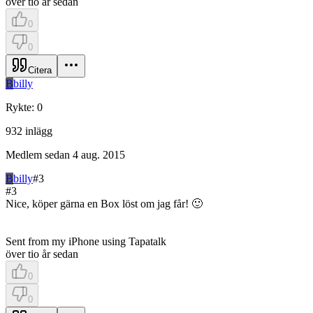
över tio år sedan
0
0
Citera
B
billy
Rykte
:
0
932
inlägg
Medlem sedan
4 aug. 2015
B
billy
#
3
#
3
Nice, köper gärna en Box löst om jag får! 🙂
Sent from my iPhone using Tapatalk
över tio år sedan
0
0