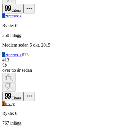
0
Citera
Z
ztreewox
Rykte
:
0
350
inlägg
Medlem sedan
5 okt. 2015
Z
ztreewox
#
13
#
13
🙂
över tio år sedan
0
0
Citera
T
tevey
Rykte
:
0
767
inlägg