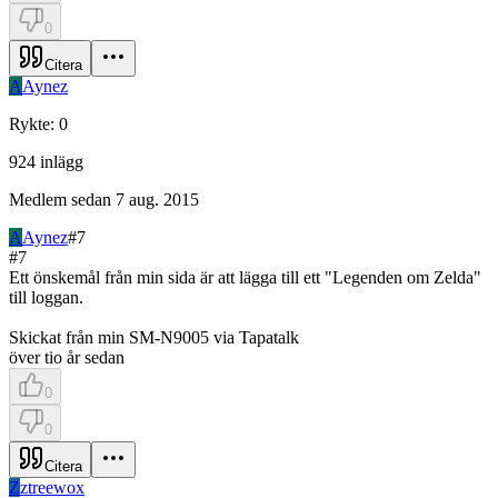
0
Citera
A
Aynez
Rykte
:
0
924
inlägg
Medlem sedan
7 aug. 2015
A
Aynez
#
7
#
7
Ett önskemål från min sida är att lägga till ett "Legenden om Zelda"
till loggan.
Skickat från min SM-N9005 via Tapatalk
över tio år sedan
0
0
Citera
Z
ztreewox