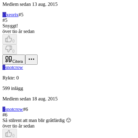
Medlem sedan
13 aug. 2015
X
xeorix
#
5
#
5
Snyggt!
över tio år sedan
0
0
Citera
S
snotcrow
Rykte
:
0
599
inlägg
Medlem sedan
18 aug. 2015
S
snotcrow
#
6
#
6
Så stilrent att man blir gråtfärdig 🙂
över tio år sedan
0