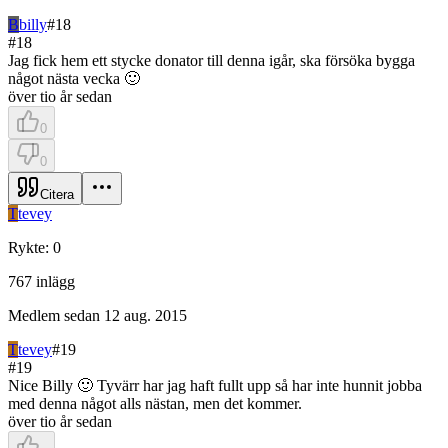
B
billy
#
18
#
18
Jag fick hem ett stycke donator till denna igår, ska försöka bygga
något nästa vecka 🙂
över tio år sedan
0
0
Citera
T
tevey
Rykte
:
0
767
inlägg
Medlem sedan
12 aug. 2015
T
tevey
#
19
#
19
Nice Billy 🙂 Tyvärr har jag haft fullt upp så har inte hunnit jobba
med denna något alls nästan, men det kommer.
över tio år sedan