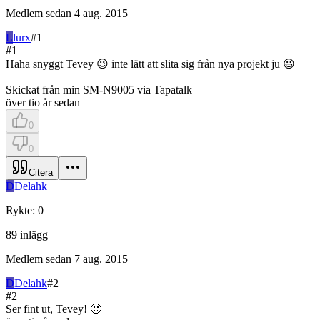
Medlem sedan
4 aug. 2015
L
lurx
#
1
#
1
Haha snyggt Tevey 😉 inte lätt att slita sig från nya projekt ju 😃
Skickat från min SM-N9005 via Tapatalk
över tio år sedan
0
0
Citera
D
Delahk
Rykte
:
0
89
inlägg
Medlem sedan
7 aug. 2015
D
Delahk
#
2
#
2
Ser fint ut, Tevey! 🙂