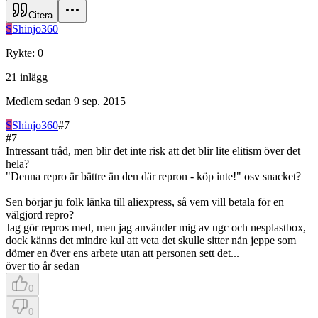
Citera
S
Shinjo360
Rykte
:
0
21
inlägg
Medlem sedan
9 sep. 2015
S
Shinjo360
#
7
#
7
Intressant tråd, men blir det inte risk att det blir lite elitism över det
hela?
"Denna repro är bättre än den där repron - köp inte!" osv snacket?
Sen börjar ju folk länka till aliexpress, så vem vill betala för en
välgjord repro?
Jag gör repros med, men jag använder mig av ugc och nesplastbox,
dock känns det mindre kul att veta det skulle sitter nån jeppe som
dömer en över ens arbete utan att personen sett det...
över tio år sedan
0
0