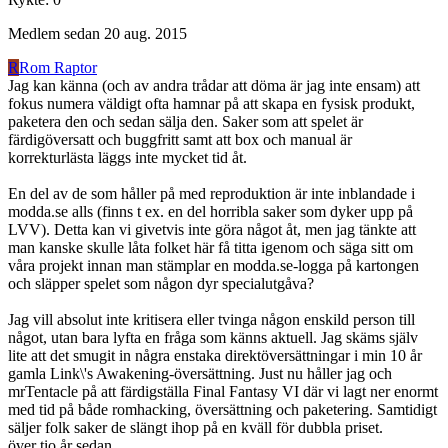
Medlem sedan
20 aug. 2015
R
Rom Raptor
Jag kan känna (och av andra trådar att döma är jag inte ensam) att
fokus numera väldigt ofta hamnar på att skapa en fysisk produkt,
paketera den och sedan sälja den. Saker som att spelet är
färdigöversatt och buggfritt samt att box och manual är
korrekturlästa läggs inte mycket tid åt.
En del av de som håller på med reproduktion är inte inblandade i
modda.se alls (finns t ex. en del horribla saker som dyker upp på
LVV). Detta kan vi givetvis inte göra något åt, men jag tänkte att
man kanske skulle låta folket här få titta igenom och säga sitt om
våra projekt innan man stämplar en modda.se-logga på kartongen
och släpper spelet som någon dyr specialutgåva?
Jag vill absolut inte kritisera eller tvinga någon enskild person till
något, utan bara lyfta en fråga som känns aktuell. Jag skäms själv
lite att det smugit in några enstaka direktöversättningar i min 10 år
gamla Link\'s Awakening-översättning. Just nu håller jag och
mrTentacle på att färdigställa Final Fantasy VI där vi lagt ner enormt
med tid på både romhacking, översättning och paketering. Samtidigt
säljer folk saker de slängt ihop på en kväll för dubbla priset.
över tio år sedan