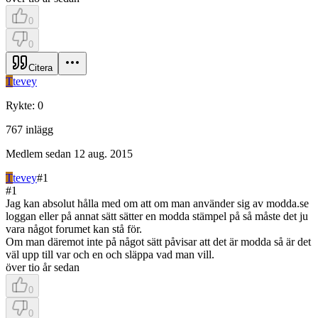
0
0
Citera
T
tevey
Rykte
:
0
767
inlägg
Medlem sedan
12 aug. 2015
T
tevey
#
1
#
1
Jag kan absolut hålla med om att om man använder sig av modda.se
loggan eller på annat sätt sätter en modda stämpel på så måste det ju
vara något forumet kan stå för.
Om man däremot inte på något sätt påvisar att det är modda så är det
väl upp till var och en och släppa vad man vill.
över tio år sedan
0
0