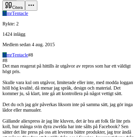
Citera
M
mrTentacle
Rykte
:
2
1424
inlägg
Medlem sedan
4 aug. 2015
M
mrTentacle
#
8
#
8
Det man reagerat på hittills är utgåvor av repros som har ett väldigt
högt pris.
Skulle vara kul om utgåvor, limiterade eller inte, med modda loggan
höll hög kvalité, då menar jag språk, design och material. Det
kommer ju, så klart, inte gå att kontrollera på något vettigt sätt.
Det du och jag gör påverkas liksom inte på samma sätt, jag gör inga
lådor eller manualer.
Gällande aliexpress är jag lite kluven, det är bra att folk får lite pris
koll, hur många svin dyra zwelda har inte sålts på Facebook? Sen
sätter det lite press på oss att leverera bättre produkter, jag tror ändå