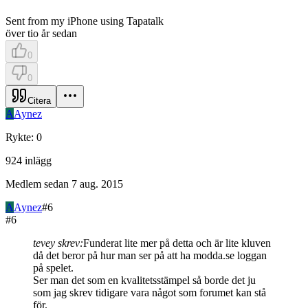
Sent from my iPhone using Tapatalk
över tio år sedan
0
0
Citera
A
Aynez
Rykte
:
0
924
inlägg
Medlem sedan
7 aug. 2015
A
Aynez
#
6
#
6
tevey skrev:
Funderat lite mer på detta och är lite kluven
då det beror på hur man ser på att ha modda.se loggan
på spelet.
Ser man det som en kvalitetsstämpel så borde det ju
som jag skrev tidigare vara något som forumet kan stå
för.