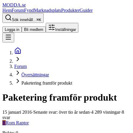
MODDA
.se
Hem
Forum
Fynd
Marknadsplats
Produkter
Guider
Sök innehåll...
⌘
K
Logga in
Bli medlem
Inställningar
Forum
Översättningar
Paketering framför produkt
Paketering framför produkt
15 januari 2016
·
Senaste svar
:
över tio år sedan
·
4 289
visningar
·
8
svar
R
Rom Raptor
Rykte
:
0