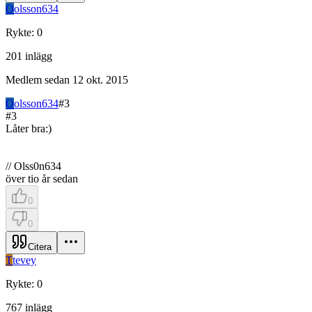
O
olsson634
Rykte
:
0
201
inlägg
Medlem sedan
12 okt. 2015
O
olsson634
#
3
#
3
Låter bra:)
// Olss0n634
över tio år sedan
0
0
Citera
T
tevey
Rykte
:
0
767
inlägg