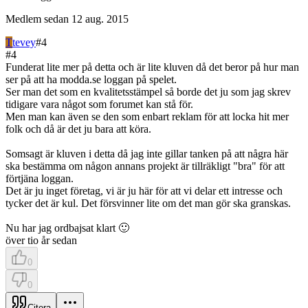
Medlem sedan
12 aug. 2015
T
tevey
#
4
#
4
Funderat lite mer på detta och är lite kluven då det beror på hur man
ser på att ha modda.se loggan på spelet.
Ser man det som en kvalitetsstämpel så borde det ju som jag skrev
tidigare vara något som forumet kan stå för.
Men man kan även se den som enbart reklam för att locka hit mer
folk och då är det ju bara att köra.
Somsagt är kluven i detta då jag inte gillar tanken på att några här
ska bestämma om någon annans projekt är tillräkligt "bra" för att
förtjäna loggan.
Det är ju inget företag, vi är ju här för att vi delar ett intresse och
tycker det är kul. Det försvinner lite om det man gör ska granskas.
Nu har jag ordbajsat klart 🙂
över tio år sedan
0
0
Citera