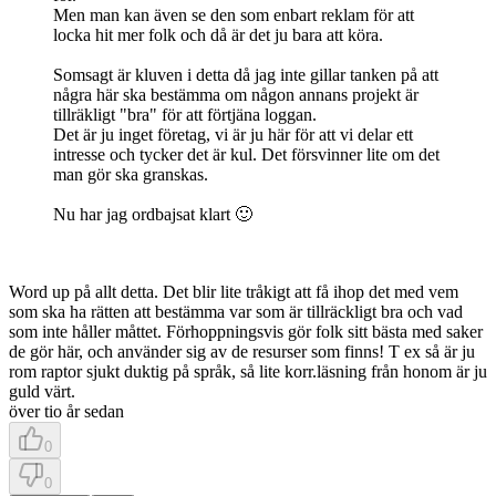
Men man kan även se den som enbart reklam för att
locka hit mer folk och då är det ju bara att köra.
Somsagt är kluven i detta då jag inte gillar tanken på att
några här ska bestämma om någon annans projekt är
tillräkligt "bra" för att förtjäna loggan.
Det är ju inget företag, vi är ju här för att vi delar ett
intresse och tycker det är kul. Det försvinner lite om det
man gör ska granskas.
Nu har jag ordbajsat klart 🙂
Word up på allt detta. Det blir lite tråkigt att få ihop det med vem
som ska ha rätten att bestämma var som är tillräckligt bra och vad
som inte håller måttet. Förhoppningsvis gör folk sitt bästa med saker
de gör här, och använder sig av de resurser som finns! T ex så är ju
rom raptor sjukt duktig på språk, så lite korr.läsning från honom är ju
guld värt.
över tio år sedan
0
0