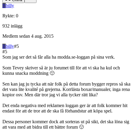
B
billy
Rykte
:
0
932
inlägg
Medlem sedan
4 aug. 2015
B
billy
#
5
#
5
Som jag ser det så får alla ha modda.se-loggan på sina verk.
Som Tevey skriver så är ju forumet till för att vi ska ha kul och
kunna snacka moddning 🙂
Sen kan jag ju tycka att när folk på detta forum bygger repros så ska
det vara lite kvalité på grejerna. Korrlästa boxar/manualer, inga rena
kopior osv. Men där tror jag vi alla tycker rätt lika?
Det enda negativa med reklamen loggan ger är att folk kommer hit
endast för att de tror att de ska få förhandstur att köpa spel.
Dessa personer kommer dock att sorteras ut på sikt, det ska löna sig
att vara med att bidra till ett bättre forum 🙂