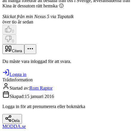
att många föredrar att beställa från oss i Sverige, leveranstiderna från
Kina är dessutom rätt hemska 🙂
Skickat från min Nexus 5 via Tapatalk
över tio år sedan
0
0
Citera
Du måste vara inloggad för att svara.
Logga in
Trådinformation
Startad av
:
Rom Raptor
Skapad
:
15 januari 2016
Logga in för att prenumerera eller bokmärka
Dela
MODDA
.se