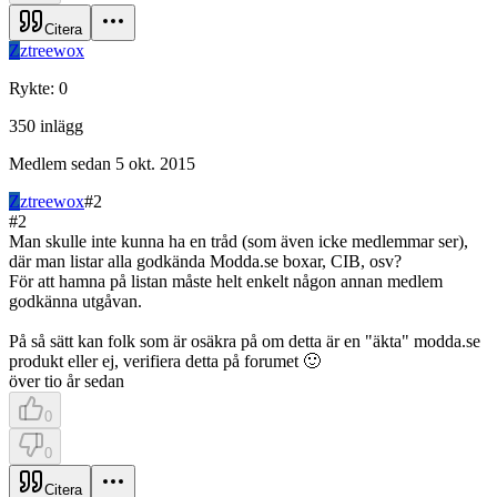
Citera
Z
ztreewox
Rykte
:
0
350
inlägg
Medlem sedan
5 okt. 2015
Z
ztreewox
#
2
#
2
Man skulle inte kunna ha en tråd (som även icke medlemmar ser),
där man listar alla godkända Modda.se boxar, CIB, osv?
För att hamna på listan måste helt enkelt någon annan medlem
godkänna utgåvan.
På så sätt kan folk som är osäkra på om detta är en "äkta" modda.se
produkt eller ej, verifiera detta på forumet 🙂
över tio år sedan
0
0
Citera