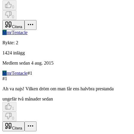
0
0
Citera
M
mrTentacle
Rykte
:
2
1424
inlägg
Medlem sedan
4 aug. 2015
M
mrTentacle
#
1
#
1
Ah va najs! Vilken dröm om man får ens halvbra prestanda
ungefär två månader sedan
1
0
Citera