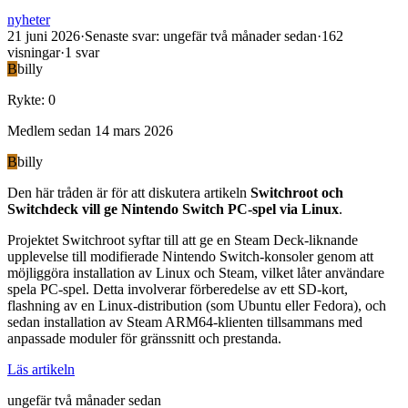
nyheter
21 juni 2026
·
Senaste svar
:
ungefär två månader sedan
·
162
visningar
·
1
svar
B
billy
Rykte
:
0
Medlem sedan
14 mars 2026
B
billy
Den här tråden är för att diskutera artikeln
Switchroot och
Switchdeck vill ge Nintendo Switch PC-spel via Linux
.
Projektet Switchroot syftar till att ge en Steam Deck-liknande
upplevelse till modifierade Nintendo Switch-konsoler genom att
möjliggöra installation av Linux och Steam, vilket låter användare
spela PC-spel. Detta involverar förberedelse av ett SD-kort,
flashning av en Linux-distribution (som Ubuntu eller Fedora), och
sedan installation av Steam ARM64-klienten tillsammans med
anpassade moduler för gränssnitt och prestanda.
Läs artikeln
ungefär två månader sedan