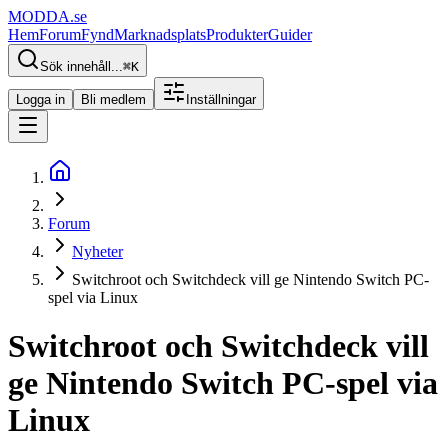
MODDA
.se
Hem
Forum
Fynd
Marknadsplats
Produkter
Guider
Sök innehåll...
⌘
K
Logga in
Bli medlem
Inställningar
Forum
Nyheter
Switchroot och Switchdeck vill ge Nintendo Switch PC-
spel via Linux
Switchroot och Switchdeck vill
ge Nintendo Switch PC-spel via
Linux