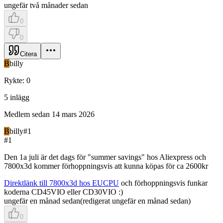
ungefär två månader sedan
0
0
Citera
B
billy
Rykte
:
0
5
inlägg
Medlem sedan
14 mars 2026
B
billy
#
1
#
1
Den 1a juli är det dags för "summer savings" hos Aliexpress och
7800x3d kommer förhoppningsvis att kunna köpas för ca 2600kr
Direktlänk till 7800x3d hos EUCPU
och förhoppningsvis funkar
koderna CD45VIO eller CD30VIO :)
ungefär en månad sedan
(
redigerat
ungefär en månad sedan
)
0