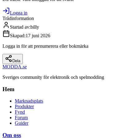
Logga in
Trådinformation
Startad av
:
billy
Skapad
:
17 juni 2026
Logga in för att prenumerera eller bokmärka
Dela
MODDA
.se
Sveriges community för elektronik och spelmodding
Hem
Marknadsplats
Produkter
Fynd
Forum
Guider
Om oss