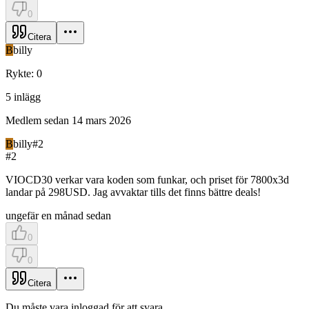
0
Citera
B
billy
Rykte
:
0
5
inlägg
Medlem sedan
14 mars 2026
B
billy
#
2
#
2
VIOCD30 verkar vara koden som funkar, och priset för 7800x3d
landar på 298USD. Jag avvaktar tills det finns bättre deals!
ungefär en månad sedan
0
0
Citera
Du måste vara inloggad för att svara.