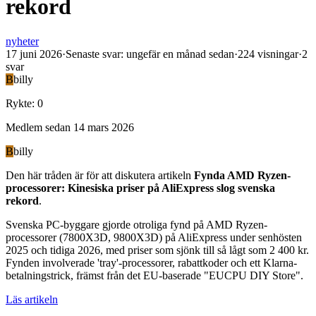
rekord
nyheter
17 juni 2026
·
Senaste svar
:
ungefär en månad sedan
·
224
visningar
·
2
svar
B
billy
Rykte
:
0
Medlem sedan
14 mars 2026
B
billy
Den här tråden är för att diskutera artikeln
Fynda AMD Ryzen-
processorer: Kinesiska priser på AliExpress slog svenska
rekord
.
Svenska PC-byggare gjorde otroliga fynd på AMD Ryzen-
processorer (7800X3D, 9800X3D) på AliExpress under senhösten
2025 och tidiga 2026, med priser som sjönk till så lågt som 2 400 kr.
Fynden involverade 'tray'-processorer, rabattkoder och ett Klarna-
betalningstrick, främst från det EU-baserade "EUCPU DIY Store".
Läs artikeln