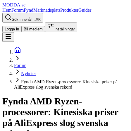
MODDA
.se
Hem
Forum
Fynd
Marknadsplats
Produkter
Guider
Sök innehåll...
⌘
K
Logga in
Bli medlem
Inställningar
Forum
Nyheter
Fynda AMD Ryzen-processorer: Kinesiska priser på
AliExpress slog svenska rekord
Fynda AMD Ryzen-
processorer: Kinesiska priser
på AliExpress slog svenska