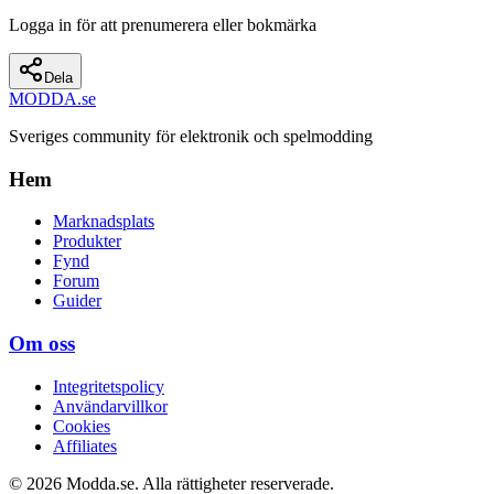
Logga in för att prenumerera eller bokmärka
Dela
MODDA
.se
Sveriges community för elektronik och spelmodding
Hem
Marknadsplats
Produkter
Fynd
Forum
Guider
Om oss
Integritetspolicy
Användarvillkor
Cookies
Affiliates
© 2026 Modda.se. Alla rättigheter reserverade.