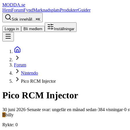
MODDA
.se
Hem
Forum
Fynd
Marknadsplats
Produkter
Guider
Sök innehåll...
⌘
K
Logga in
Bli medlem
Inställningar
Forum
Nintendo
Pico RCM Injector
Pico RCM Injector
30 juni 2026
·
Senaste svar
:
ungefär en månad sedan
·
384
visningar
·
0
s
B
billy
Rykte
:
0