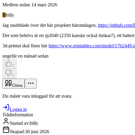
Medlem sedan
14 mars 2026
B
billy
Jag snubblade över det här projektet häromdagen,
https://github.com
Det som behövs är en rp2040 (2350 kanske också funkar?), ett batteri
3d-printat skal finns här
https://www.printables.com/model/1762449-pic
ungefär en månad sedan
0
0
Citera
Du måste vara inloggad för att svara.
Logga in
Trådinformation
Startad av
:
billy
Skapad
:
30 juni 2026