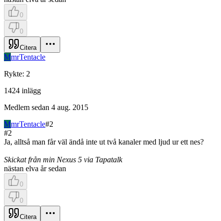
0
0
Citera
M
mrTentacle
Rykte
:
2
1424
inlägg
Medlem sedan
4 aug. 2015
M
mrTentacle
#
2
#
2
Ja, alltså man får väl ändå inte ut två kanaler med ljud ur ett nes?
Skickat från min Nexus 5 via Tapatalk
nästan elva år sedan
0
0
Citera