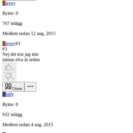
T
tevey
Rykte
:
0
767
inlägg
Medlem sedan
12 aug. 2015
T
tevey
#
3
#
3
Nej det tror jag inte
nästan elva år sedan
0
0
Citera
B
billy
Rykte
:
0
932
inlägg
Medlem sedan
4 aug. 2015