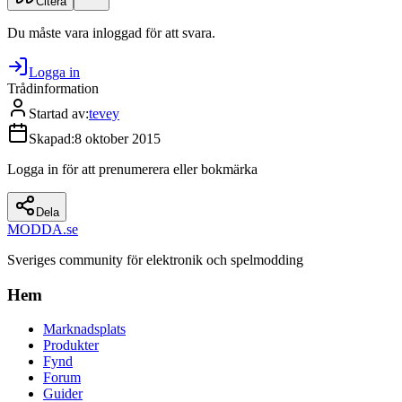
Citera
Du måste vara inloggad för att svara.
Logga in
Trådinformation
Startad av
:
tevey
Skapad
:
8 oktober 2015
Logga in för att prenumerera eller bokmärka
Dela
MODDA
.se
Sveriges community för elektronik och spelmodding
Hem
Marknadsplats
Produkter
Fynd
Forum
Guider