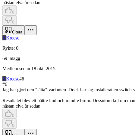
nästan elva år sedan
0
0
Citera
K
Kreese
Rykte
:
0
69
inlägg
Medlem sedan
18 okt. 2015
K
Kreese
#
6
#
6
Jag har gjort den "lätta" varianten. Dock har jag installerat en switch s
Resultatet blev ett bättre ljud och mindre brum. Dessutom kul om man 
nästan elva år sedan
0
0