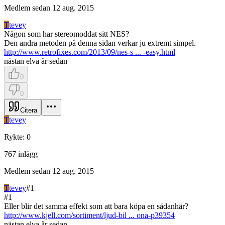
Medlem sedan
12 aug. 2015
T
tevey
Någon som har stereomoddat sitt NES?
Den andra metoden på denna sidan verkar ju extremt simpel.
http://www.retrofixes.com/2013/09/nes-s ... -easy.html
nästan elva år sedan
0
0
Citera
T
tevey
Rykte
:
0
767
inlägg
Medlem sedan
12 aug. 2015
T
tevey
#
1
#
1
Eller blir det samma effekt som att bara köpa en sådanhär?
http://www.kjell.com/sortiment/ljud-bil ... ona-p39354
nästan elva år sedan