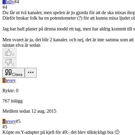
B
billy
#
4
#
4
Du får ut två kanaler, men spelen är ju gjorda för att de ska mixas iho
Därför brukar folk ha en potentiometer (?) för att kunna mixa ljudet ol
Jag har haft planer på denna modd ett tag, men har aldrig kommit till s
Men svaret är ja, det blir 2 kanaler. och nej, det är inte samma som a
nästan elva år sedan
0
0
Citera
T
tevey
Rykte
:
0
767
inlägg
Medlem sedan
12 aug. 2015
T
tevey
#
5
#
5
Köpte en Y-adapter på kjell för 49:- det blev tillräckligt bra 🙂