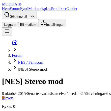
MODDA
.se
Hem
Forum
Fynd
Marknadsplats
Produkter
Guider
Sök innehåll...
⌘
K
Logga in
Bli medlem
Inställningar
Forum
NES / Famicom
[NES] Stereo mod
[NES] Stereo mod
8 oktober 2015
·
Senaste svar
:
nästan elva år sedan
·
2 564
visningar
·
6
s
T
tevey
Rykte
:
0